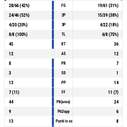
28
/
66
(
42
%)
19
/
61
(
31
%)
FG
24
/
46
(
52
%)
15
/
39
(
38
%)
2P
4
/
20
(
20
%)
4
/
22
(
18
%)
3P
8
/
8
(
100
%)
6
/
8
(
75
%)
TL
45
36
RT
12
12
AS
8
7
PR
3
1
SD
13
14
PP
7
(
11
)
11
(
7
)
FF
44
24
Pti(area)
9
6
Pti2opp
13
8
Punti in contropiede