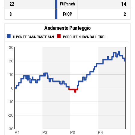
22
14
PtiPanch
8
2
PtiCP
Andamento Punteggio
IL PONTE CASA D'ASTE SANGA MILANO
PODOLIFE NUOVA PALL. TREVISO
30
20
10
0
-10
-20
-30
P1
P2
P3
P4