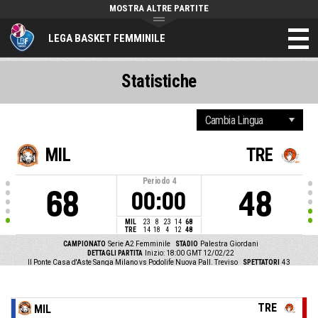
MOSTRA ALTRE PARTITE
LEGA BASKET FEMMINILE
Statistiche
MIL
TRE
Periodo
4
68
48
00:00
MIL
23
8
23
14
68
TRE
14
18
4
12
48
CAMPIONATO
Serie A2 Femminile
STADIO
Palestra Giordani
DETTAGLI PARTITA
Inizio: 18:00 GMT 12/02/22
Il Ponte Casa d'Aste Sanga Milano vs Podolife Nuova Pall. Treviso
SPETTATORI
43
TRE
MIL