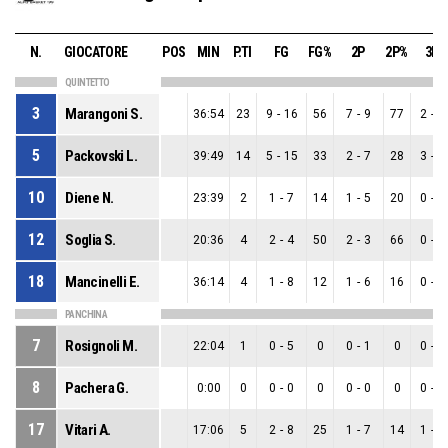
N.
GIOCATORE
POS
MIN
P.TI
FG
FG%
2P
2P%
3P
QUINTETTO
3
Marangoni S.
36:54
23
9
-
16
56
7
-
9
77
2
-
7
5
Packovski L.
39:49
14
5
-
15
33
2
-
7
28
3
-
8
10
Diene N.
23:39
2
1
-
7
14
1
-
5
20
0
-
2
12
Soglia S.
20:36
4
2
-
4
50
2
-
3
66
0
-
1
18
Mancinelli E.
36:14
4
1
-
8
12
1
-
6
16
0
-
2
PANCHINA
7
Rosignoli M.
22:04
1
0
-
5
0
0
-
1
0
0
-
4
8
Pachera G.
0:00
0
0
-
0
0
0
-
0
0
0
-
0
17
Vitari A.
17:06
5
2
-
8
25
1
-
7
14
1
-
1