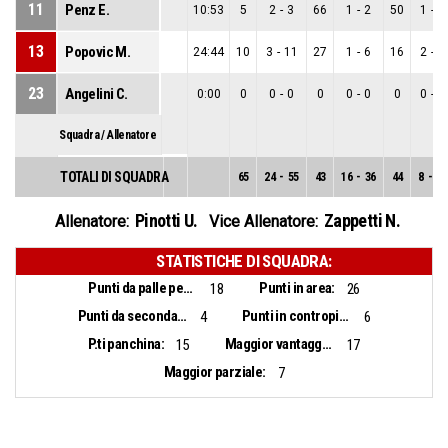
11
Penz E.
10:53
5
2
-
3
66
1
-
2
50
1
-
1
13
Popovic M.
24:44
10
3
-
11
27
1
-
6
16
2
-
5
23
Angelini C.
0:00
0
0
-
0
0
0
-
0
0
0
-
0
Squadra / Allenatore
TOTALI DI SQUADRA
65
24
-
55
43
16
-
36
44
8
-
19
Pinotti U.
Zappetti N.
Allenatore:
Vice Allenatore:
STATISTICHE DI SQUADRA:
Punti da palle perse:
Punti in area:
18
26
Punti da seconda opportunità:
Punti in contropiede:
4
6
P.ti panchina:
Maggior vantaggio:
15
17
Maggior parziale:
7