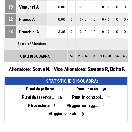
19
Venturini A.
0:00
0
0
-
0
0
0
-
0
0
0
-
0
22
Franco A.
0:00
0
0
-
0
0
0
-
0
0
0
-
0
28
Franchini A.
3:38
0
0
-
0
0
0
-
0
0
0
-
0
Squadra / Allenatore
TOTALI DI SQUADRA
53
20
-
63
31
14
-
38
36
6
-
25
Soave N.
Saviano P.
,
Dotto F.
Allenatore:
Vice Allenatore:
STATISTICHE DI SQUADRA:
Punti da palle perse:
Punti in area:
11
20
Punti da seconda opportunità:
Punti in contropiede:
15
1
P.ti panchina:
Maggior vantaggio:
6
5
Maggior parziale:
8