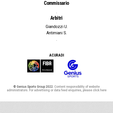
Commissario
.
Arbitri
Giandozzi U.
Antimiani S.
.
A CURA DI
© Genius Sports Group 2022.
Content responsibility of website
administrators. For advertising or data feed enquiries, please click here