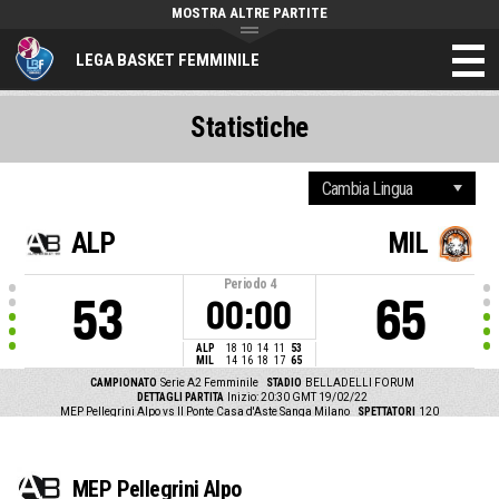
MOSTRA ALTRE PARTITE
LEGA BASKET FEMMINILE
Statistiche
ALP
MIL
Periodo
4
53
65
00:00
ALP
18
10
14
11
53
MIL
14
16
18
17
65
CAMPIONATO
Serie A2 Femminile
STADIO
BELLADELLI FORUM
DETTAGLI PARTITA
Inizio: 20:30 GMT 19/02/22
MEP Pellegrini Alpo vs Il Ponte Casa d'Aste Sanga Milano
SPETTATORI
120
MEP Pellegrini Alpo