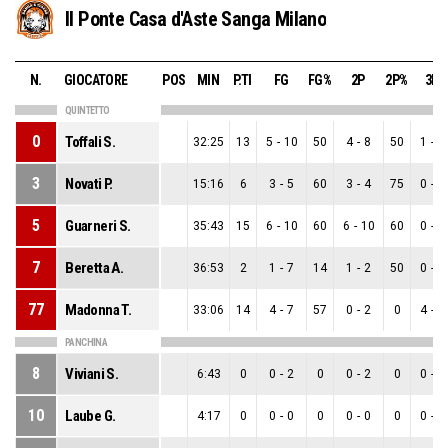
Il Ponte Casa d'Aste Sanga Milano
N.
GIOCATORE
POS
MIN
P.TI
FG
FG%
2P
2P%
3P
QUINTETTO
0
Toffali S.
32:25
13
5
-
10
50
4
-
8
50
1
-
2
3
Novati P.
15:16
6
3
-
5
60
3
-
4
75
0
-
1
5
Guarneri S.
35:43
15
6
-
10
60
6
-
10
60
0
-
0
7
Beretta A.
36:53
2
1
-
7
14
1
-
2
50
0
-
5
77
Madonna T.
33:06
14
4
-
7
57
0
-
2
0
4
-
5
PANCHINA
8
Viviani S.
6:43
0
0
-
2
0
0
-
2
0
0
-
0
10
Laube G.
4:17
0
0
-
0
0
0
-
0
0
0
-
0