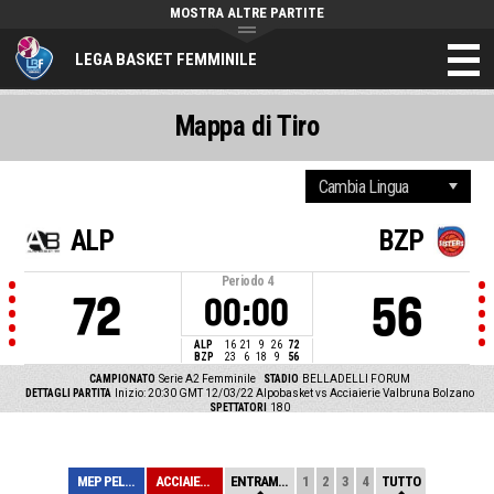
MOSTRA ALTRE PARTITE
LEGA BASKET FEMMINILE
Mappa di Tiro
ALP
BZP
Periodo
4
72
56
00:00
ALP
16
21
9
26
72
BZP
23
6
18
9
56
CAMPIONATO
Serie A2 Femminile
STADIO
BELLADELLI FORUM
DETTAGLI PARTITA
Inizio: 20:30 GMT 12/03/22
Alpobasket vs Acciaierie Valbruna Bolzano
SPETTATORI
180
MEP PELLEGRINI ...
ACCIAIERIE VALB...
ENTRAMBE
1
2
3
4
TUTTO