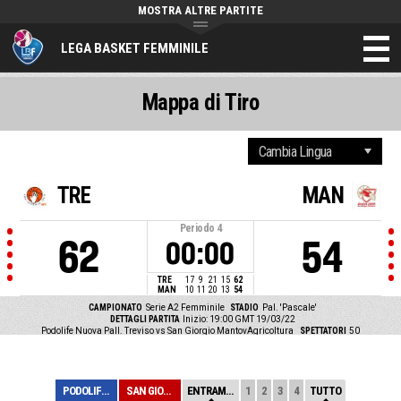
MOSTRA ALTRE PARTITE
LEGA BASKET FEMMINILE
Mappa di Tiro
TRE
MAN
Periodo
4
62
54
00:00
TRE
17
9
21
15
62
MAN
10
11
20
13
54
CAMPIONATO
Serie A2 Femminile
STADIO
Pal. 'Pascale'
DETTAGLI PARTITA
Inizio: 19:00 GMT 19/03/22
Podolife Nuova Pall. Treviso vs San Giorgio MantovAgricoltura
SPETTATORI
50
PODOLIFE NUOVA ...
SAN GIORGIO MAN...
ENTRAMBE
1
2
3
4
TUTTO