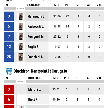
N.
GIOCATORE
MIN
P.TI
RT
AS
VAL
IN CAMPO
3
Marangoni S.
32:06
22
9
4
0
5
Packovski L.
36:58
14
9
2
0
7
Rosignoli M.
25:22
6
3
0
0
12
Soglia S.
19:07
2
3
3
0
28
Franchini A.
12:56
2
3
0
0
Blackiron-Rentpoint.it Carugate
N.
GIOCATORE
MIN
P.TI
RT
AS
VAL
IN CAMPO
3
Meroni L.
35:01
6
8
2
0
6
Diotti F.
30:20
2
3
3
0