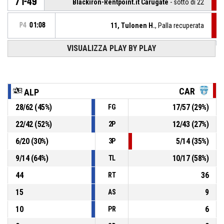
71-49
Blackiron-Rentpoint.it Carugate
- sotto di 22
P4
01:08
11, Tulonen H.
, Palla recuperata
VISUALIZZA PLAY BY PLAY
28, Franchini A.
, Palla persa - dal palleggio
P4
01:08
3, Marangoni S.
, Palla recuperata
P4
01:08
CAR
ALP
28
/
62
(
45
%)
17
/
57
(
29
%)
FG
P4
01:08
12, Andreone F.
, Palla persa - dal palleggio
22
/
42
(
52
%)
12
/
43
(
27
%)
2P
P4
01:08
10, Grassia V.
, Rimbalzo offensivo
6
/
20
(
30
%)
5
/
14
(
35
%)
3P
9
/
14
(
64
%)
10
/
17
(
58
%)
TL
44
36
RT
15
9
AS
10
6
PR