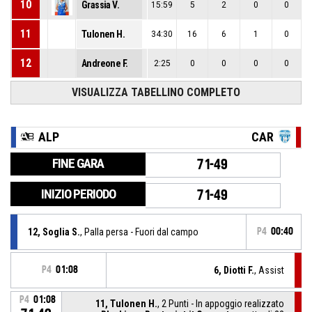
10
Grassia V.
15:59
5
2
0
0
11
Tulonen H.
34:30
16
6
1
0
12
Andreone F.
2:25
0
0
0
0
VISUALIZZA TABELLINO COMPLETO
ALP
CAR
FINE GARA
71-49
INIZIO PERIODO
71-49
12, Soglia S.
, Palla persa - Fuori dal campo
P4
00:40
P4
01:08
6, Diotti F.
, Assist
P4
01:08
11, Tulonen H.
, 2 Punti - In appoggio realizzato