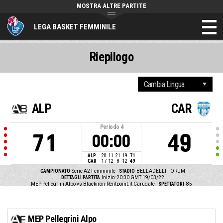
MOSTRA ALTRE PARTITE
LEGA BASKET FEMMINILE
Riepilogo
ALP
CAR
Periodo
4
71
49
00:00
ALP
20
11
21
19
71
CAR
17
12
8
12
49
CAMPIONATO
Serie A2 Femminile
STADIO
BELLADELLI FORUM
DETTAGLI PARTITA
Inizio: 20:30 GMT 19/03/22
MEP Pellegrini Alpo vs Blackiron-Rentpoint.it Carugate
SPETTATORI
85
MEP Pellegrini Alpo