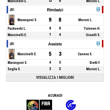
Mancinelli E.
13
6
Meroni L.
Rimbalzi
9
8
Marangoni S.
Meroni L.
Packovski L.
9
6
Tulonen H.
Mancinelli E.
7
4
Usuelli S.
Assists
5
3
Mancinelli E.
Canova S.
Marangoni S.
4
3
Diotti F.
Soglia S.
3
2
Meroni L.
VISUALIZZA I MIGLIORI
A CURA DI