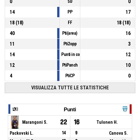
0
0
SD
14
17
PP
18
(
18
)
18
(
18
)
FF
40
16
Pti(area)
11
3
Pti2opp
14
12
Punti in contropiede
12
10
PtiPanch
4
0
PtiCP
VISUALIZZA TUTTE LE STATISTICHE
Punti
22
16
Marangoni S.
Tulonen H.
Packovski L.
14
9
Canova S.