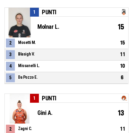
PUNTI
1
15
Molnar L.
15
2
Mosetti M.
11
3
Blasigh V.
10
4
Missanelli L.
6
5
Da Pozzo E.
PUNTI
1
13
Gini A.
11
2
Zagni C.