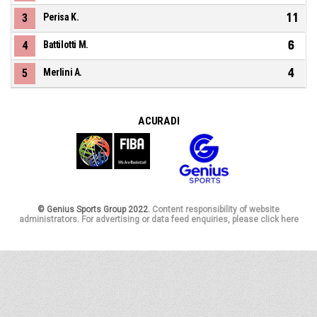
11
3
Perisa K.
6
4
Battilotti M.
4
5
Merlini A.
A CURA DI
© Genius Sports Group 2022.
Content responsibility of website
administrators. For advertising or data feed enquiries, please click here