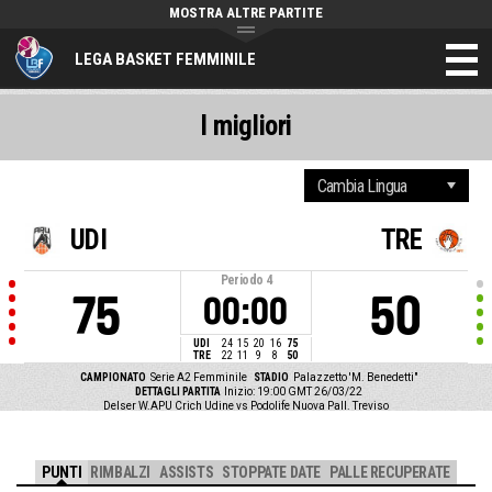
MOSTRA ALTRE PARTITE
LEGA BASKET FEMMINILE
I migliori
UDI
TRE
Periodo
4
75
50
00:00
UDI
24
15
20
16
75
TRE
22
11
9
8
50
CAMPIONATO
Serie A2 Femminile
STADIO
Palazzetto 'M. Benedetti"
DETTAGLI PARTITA
Inizio: 19:00 GMT 26/03/22
Delser W.APU Crich Udine vs Podolife Nuova Pall. Treviso
PUNTI
RIMBALZI
ASSISTS
STOPPATE DATE
PALLE RECUPERATE