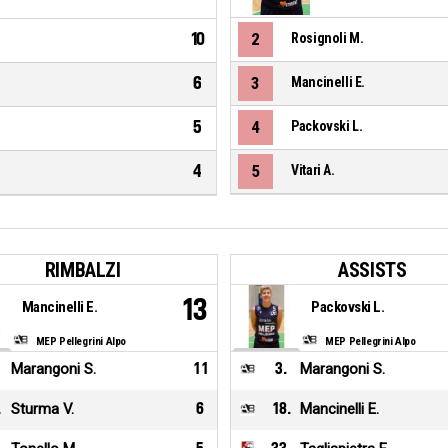
10
2
Rosignoli M.
6
3
Mancinelli E.
5
4
Packovski L.
4
5
Vitari A.
RIMBALZI
ASSISTS
13
Mancinelli E.
Packovski L.
MEP Pellegrini Alpo
MEP Pellegrini Alpo
Marangoni S.
11
3
.
Marangoni S.
.
Sturma V.
6
18
.
Mancinelli E.