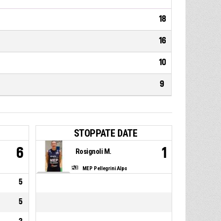
18
16
10
9
STOPPATE DATE
6
1
Rosignoli M.
MEP Pellegrini Alpo
5
5