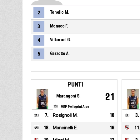
2
Tonello M.
3
Monaco F.
4
Villarruel G.
5
Garzotto A.
PUNTI
21
Marangoni S.
MEP Pellegrini Alpo
7
.
Rosignoli M.
18
3
.
18
.
Mancinelli E.
16
11