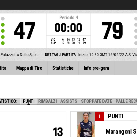
Periodo
4
47
79
00:00
VIC
6
16
13
12
47
ALP
12
28
20
19
79
Palazzetto Dello Sport
DETTAGLI PARTITA
Inizio: 19:30 GMT 16/04/22
A.S. Vi
tita
Mappa di Tiro
Statistiche
Info pre-gara
TISTICO:
PUNTI
RIMBALZI
ASSISTS
STOPPATE DATE
PALLE REC
PUNTI
1
13
Marangoni S