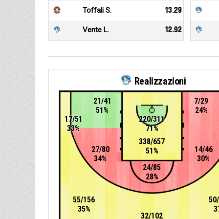
Toffali S.
13.29
Vente L.
12.92
Realizzazioni
21/41
7/29
51%
24%
17/51
220/311
33%
71%
338/657
27/80
14/46
51%
34%
30%
24/85
28%
55/156
50
35%
3
32/102