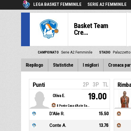
LEGA BASKET FEMMINILE
SERIE A2 FEMMINILE
Basket Team
Cre...
CAMPIONATO
Serie A2 Femminile
STADIO
Palazzetto
Riepilogo
Statistiche
I migliori
Cronaca par
2P
3P
TL
Punti
Rimba
19.00
Oliva E.
Il Ponte Casa d'Aste Sanga Milano
D'Alie R.
15.50
Conte A.
13.76