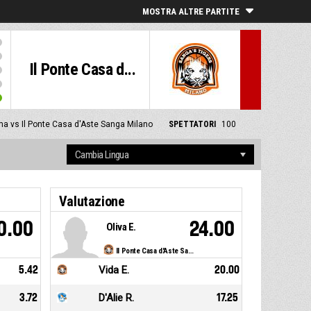
MOSTRA ALTRE PARTITE
Il Ponte Casa d...
 vs Il Ponte Casa d'Aste Sanga Milano
SPETTATORI
100
Valutazione
0.00
24.00
Oliva E.
Il Ponte Casa d'Aste Sanga Milano
5.42
Vida E.
20.00
3.72
D'Alie R.
17.25