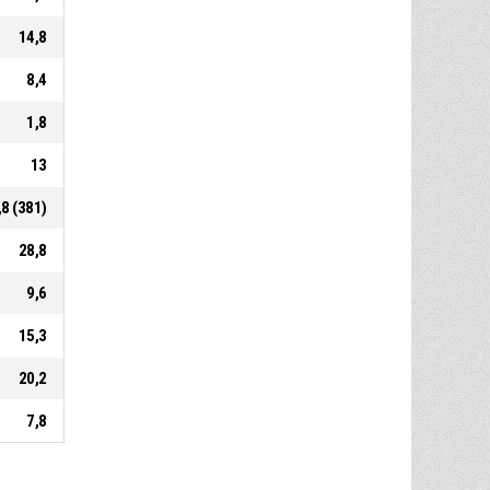
14,8
8,4
1,8
13
,8 (381)
28,8
9,6
15,3
20,2
7,8