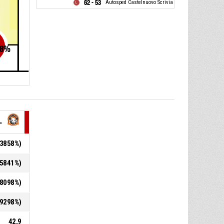
62 - 53
Autosped Castelnuovo Scrivia
8
%
L
0,3858%)
4,5841%)
2,8098%)
1,9298%)
42,9