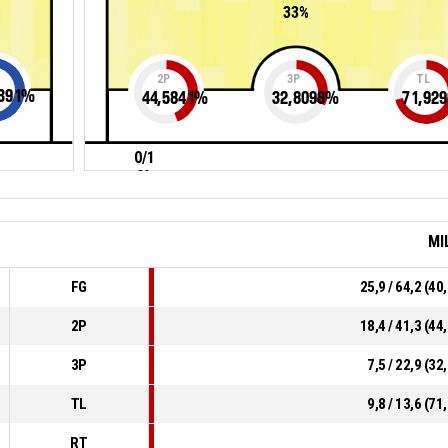
33%
2P
3P
TL
391
%
44,5841
%
32,8098
%
71,929
0/1
0%
MI
FG
25,9 / 64,2 (4
2P
18,4 / 41,3 (4
3P
7,5 / 22,9 (3
TL
9,8 / 13,6 (7
RT