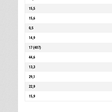
15,5
15,6
0,5
14,9
17 (407)
44,6
13,3
29,1
22,9
15,9