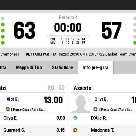
Periodo
4
63
57
00:00
CRE
15
22
12
14
63
MIL
9
17
8
23
57
 Cremonesi
DETTAGLI PARTITA
Inizio: 20:30 GMT 23/04/22
Basket Team Crema
tita
Mappa di Tiro
Statistiche
Info pre-gara
RO
RD
lzi
Assists
13.00
1
Vida E.
Oliva E.
Il Ponte Casa d'Aste Sanga Milano
Il Ponte Casa d'Aste Sanga Milano
Oliva E.
9.00
D'Alie R.
Guarneri S.
8.16
Madonna T.