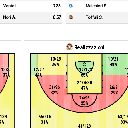
Vente L.
7.28
Melchiori F.
Nori A.
6.57
Toffali S.
Realizzazioni
10/28
10/21
36%
48%
13/35
12/27
112/173
1
37%
44%
65%
248/530
31/96
26/91
47%
32%
29%
24/95
25%
/134
66/216
58/1
7%
31%
33%
41/123