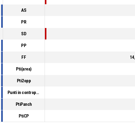
AS
PR
SD
PP
FF
14
Pti(area)
Pti2opp
Punti in contropiede
PtiPanch
PtiCP