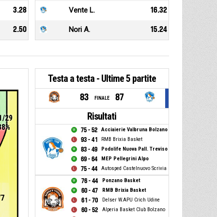
3.28
Vente L.
16.32
2.50
Nori A.
15.24
Testa a testa - Ultime 5 partite
83
87
FINALE
Risultati
1/29
38%
75 - 52
Acciaierie Valbruna Bolzano
93 - 41
RMB Brixia Basket
83 - 49
Podolife Nuova Pall. Treviso
69 - 64
MEP Pellegrini Alpo
75 - 44
Autosped Castelnuovo Scrivia
76 - 44
Ponzano Basket
60 - 47
RMB Brixia Basket
77
61 - 70
Delser W.APU Crich Udine
60 - 52
Alperia Basket Club Bolzano