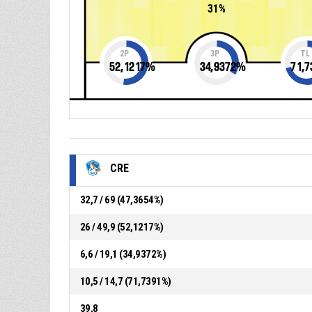
31%
2P
3P
TL
52,1217
%
34,9372
%
71,7
CRE
32,7 / 69 (47,3654%)
26 / 49,9 (52,1217%)
6,6 / 19,1 (34,9372%)
10,5 / 14,7 (71,7391%)
39,8