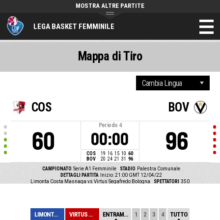
MOSTRA ALTRE PARTITE
LEGA BASKET FEMMINILE
Mappa di Tiro
COS
BOV
Periodo
4
60
96
00:00
COS
19
16
15
10
60
BOV
20
24
21
31
96
CAMPIONATO
Serie A1 Femminile
STADIO
Palestra Comunale
DETTAGLI PARTITA
Inizio: 21:00 GMT 12/04/22
Limonta Costa Masnaga vs Virtus Segafredo Bologna
SPETTATORI
350
LIMONTA COSTA M...
VIRTUS SEGAFRED...
ENTRAMBE
1
2
3
4
TUTTO