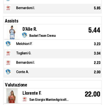
Bernardoni I.
5.85
Assists
D'Alie R.
5.44
Basket Team Crema
Melchiori F.
3.23
Togliani G.
3.04
Bernardoni I.
2.23
Conte A.
2.00
Valutazione
Llorente F.
22.00
San Giorgio MantovAgricoltura