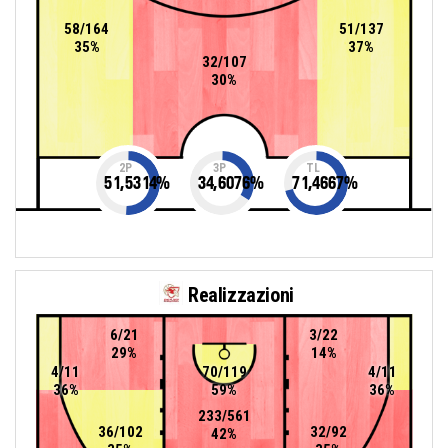
58/164
51/137
35%
37%
32/107
30%
2P
3P
TL
51,5314
%
34,6076
%
71,4667
%
Realizzazioni
6/21
3/22
29%
14%
4/11
70/119
4/11
36%
59%
36%
233/561
36/102
32/92
42%