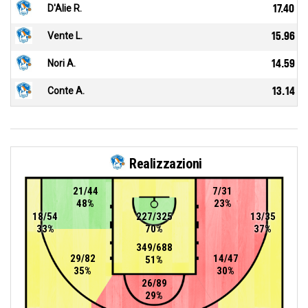
D'Alie R.
17.40
Vente L.
15.96
Nori A.
14.59
Conte A.
13.14
Realizzazioni
21/44
7/31
48%
23%
18/54
227/325
13/35
33%
70%
37%
349/688
29/82
14/47
51%
35%
30%
26/89
29%