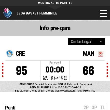
MOSTRA ALTRE PARTITE
LEGA BASKET FEMMINILE
Info pre-gara
CRE
MAN
Periodo
4
95
66
00:00
CRE
26
21
24
24
95
MAN
15
17
11
23
66
CAMPIONATO
Serie A2 Femminile
STADIO
Palazzetto Cremonesi
DETTAGLI PARTITA
Inizio: 20:30 GMT 30/04/22
Basket Team Crema vs San Giorgio MantovAgricoltura
SPETTATORI
100
2P
3P
TL
Punti