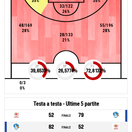
35%
35%
32/122
26%
48/169
55/196
28%
28%
28/133
21%
2P
3P
TL
39,6535
%
26,5774
%
72,8132
%
0/3
0%
Testa a testa - Ultime 5 partite
52
79
FINALE
82
52
FINALE