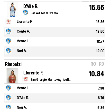
D'Alie R.
15.56
Basket Team Crema
Llorente F.
15.36
Conte A.
13.50
Vente L.
12.77
Nori A.
12.00
RO
RD
Rimbalzi
Llorente F.
10.84
San Giorgio MantovAgricoltura
Vente L.
7.38
D'Alie R.
6.76
Nori A.
6.36