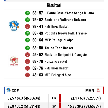
Risultati
63 - 57
Il Ponte Casa d'Aste Sanga Milano
75 - 52
Acciaierie Valbruna Bolzano
93 - 41
RMB Brixia Basket
83 - 49
Podolife Nuova Pall. Treviso
69 - 64
MEP Pellegrini Alpo
68 - 58
Torino Teen Basket
45 - 52
Blackiron-Rentpoint.it Carugate
63 - 78
Ponzano Basket
62 - 76
RMB Brixia Basket
43 - 63
MEP Pellegrini Alpo
MAN
CRE
32,5 / 69,3 (46,8663%)
21,1 / 60 (35,2753%)
FG
25,8 / 50,2 (51,5314%)
15,8 / 39,9 (39,6535%)
2P