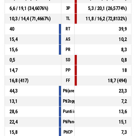
6,6 / 19,1 (34,6076%)
5,3 / 20,1 (26,5774%)
3P
10,3 / 14,4 (71,4667%)
11,8 / 16,2 (72,8132%)
TL
40
39,9
RT
15,4
10,2
AS
15,6
8,3
PR
0,5
0,8
SD
14,7
18
PP
16,8 (417)
18,7 (494)
FF
44,3
23,3
Pti(area)
13,1
7,2
Pti2opp
28,6
13,6
Punti in contropiede
22,4
15,1
PtiPanch
15,8
7,3
PtiCP