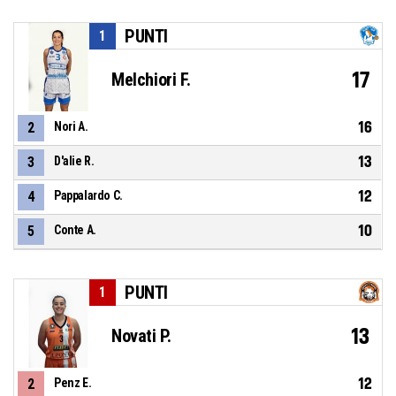
PUNTI
1
17
Melchiori F.
16
2
Nori A.
13
3
D'alie R.
12
4
Pappalardo C.
10
5
Conte A.
PUNTI
1
13
Novati P.
12
2
Penz E.