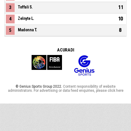
11
3
Toffali S.
10
4
Zelnyte L.
8
5
Madonna T.
A CURA DI
© Genius Sports Group 2022.
Content responsibility of website
administrators. For advertising or data feed enquiries, please click here