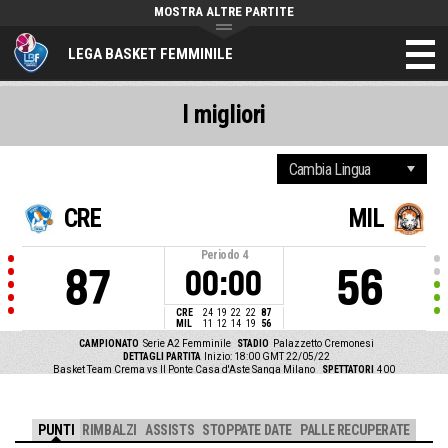
MOSTRA ALTRE PARTITE
LEGA BASKET FEMMINILE
I migliori
CRE
MIL
Periodo
4
87
56
00:00
CRE
24
19
22
22
87
MIL
11
12
14
19
56
CAMPIONATO
Serie A2 Femminile
STADIO
Palazzetto Cremonesi
DETTAGLI PARTITA
Inizio: 18:00 GMT 22/05/22
Basket Team Crema vs Il Ponte Casa d'Aste Sanga Milano
SPETTATORI
400
PUNTI
RIMBALZI
ASSISTS
STOPPATE DATE
PALLE RECUPERATE