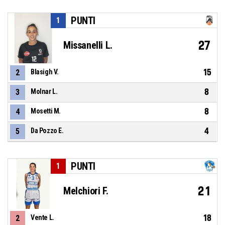
PUNTI
1
27
Missanelli L.
15
2
Blasigh V.
8
3
Molnar L.
8
4
Mosetti M.
4
5
Da Pozzo E.
PUNTI
1
21
Melchiori F.
18
2
Vente L.