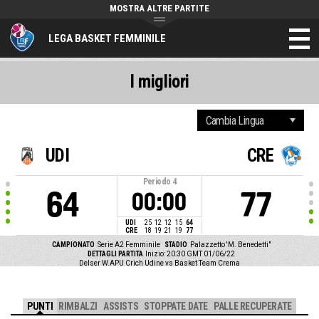
MOSTRA ALTRE PARTITE
LEGA BASKET FEMMINILE
I migliori
UDI
CRE
Periodo
4
64
77
00:00
UDI
25
12
12
15
64
CRE
18
19
21
19
77
CAMPIONATO
Serie A2 Femminile
STADIO
Palazzetto 'M. Benedetti"
DETTAGLI PARTITA
Inizio: 20:30 GMT 01/06/22
Delser W.APU Crich Udine vs Basket Team Crema
PUNTI
RIMBALZI
ASSISTS
STOPPATE DATE
PALLE RECUPERATE