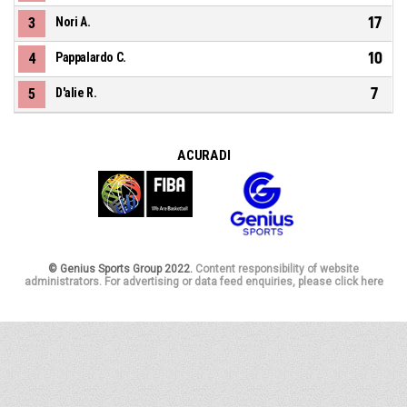
17
3
Nori A.
10
4
Pappalardo C.
7
5
D'alie R.
A CURA DI
© Genius Sports Group 2022.
Content responsibility of website
administrators. For advertising or data feed enquiries, please click here