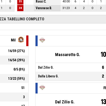
1
0
35
Rossi C.
40:00
6
4
0
1
1
0
38
Veronese B.
31:23
4
2
0
2
IZZA TABELLINO COMPLETO
Mil
16
/
59
(
27
%)
1
Massarotto G.
16
/
54
(
29
%)
6
Dal Zilio G.
0
/
5
(
0
%)
2
Dalla Libera G.
13
/
22
(
59
%)
51
R
3
1
Dal Zilio G.