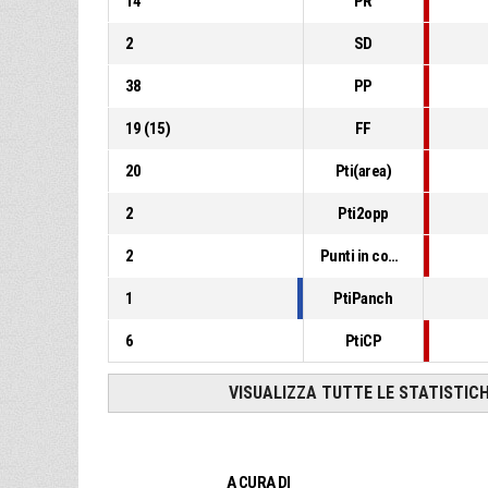
14
PR
2
SD
38
PP
19
(
15
)
FF
20
Pti(area)
2
Pti2opp
2
Punti in contropiede
1
PtiPanch
6
PtiCP
VISUALIZZA TUTTE LE STATISTIC
A CURA DI