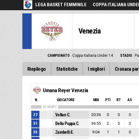
LEGA BASKET FEMMINILE
COPPA ITALIANA UNDE
Venezia
CAMPIONATO
Coppa Italiana Under 14
STADIO
Pa
Riepilogo
Statistiche
I migliori
Cronaca par
Umana Reyer Venezia
N.
GIOCATORE
MIN
P.TI
RT
AS
IN CAMPO
27
Voltan C.
20:36
0
0
0
31
Della Puppa C.
36:55
2
5
3
35
Zambelli E.
9:04
1
1
0