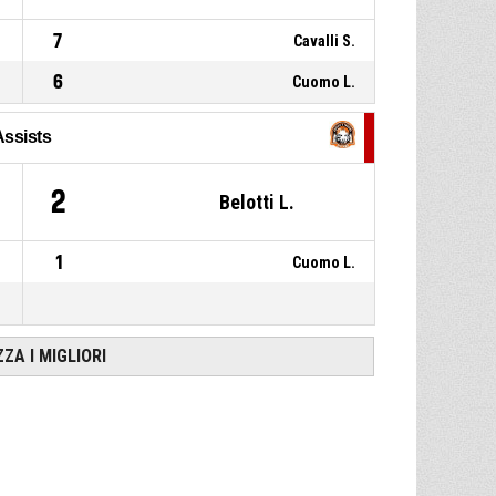
7
Cavalli S.
6
Cuomo L.
Assists
2
Belotti L.
1
Cuomo L.
ZZA I MIGLIORI