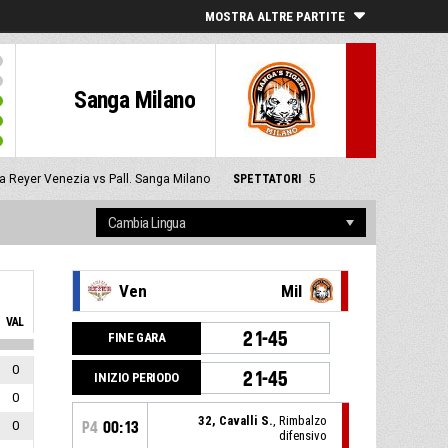
MOSTRA ALTRE PARTITE
Sanga Milano
 Reyer Venezia vs Pall. Sanga Milano
SPETTATORI
5
Ven
Mil
VAL
21-45
FINE GARA
0
21-45
INIZIO PERIODO
0
32, Cavalli S.
, Rimbalzo
0
P4
00:13
difensivo