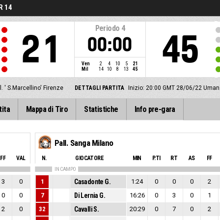
R 14
Periodo
4
21
45
00:00
Ven
2
4
10
5
21
Mil
14
10
8
13
45
l. ' S.Marcellino' Firenze
DETTAGLI PARTITA
Inizio: 20:00 GMT 28/06/22
Umana
tita
Mappa di Tiro
Statistiche
Info pre-gara
Pall. Sanga Milano
FF
VAL
N.
GIOCATORE
MIN
P.TI
RT
AS
FF
IN CAMPO
3
0
1
Casadonte G.
1:24
0
0
0
2
0
0
7
Di Lernia G.
16:26
0
3
0
1
2
0
32
Cavalli S.
20:29
0
7
0
2