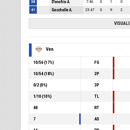
38
D'onofrio A.
7:46
0
1
0
41
Gecchelle A.
23:47
0
9
2
VISUAL
Ven
10
/
56
(
17
%)
FG
10
/
54
(
18
%)
2P
0
/
2
(
0
%)
3P
1
/
10
(
10
%)
TL
48
RT
7
AS