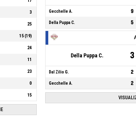
17
9
Gecchelle A.
3
5
Della Puppa C.
25
15
(
19
)
24
3
Della Puppa C.
11
23
2
Dal Zilio G.
2
0
Gecchelle A.
15
VISUALI
HE