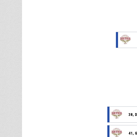
38, D
41, 