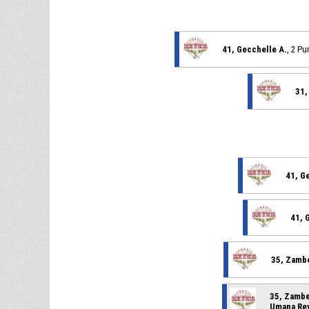
41, Gecchelle A.
, 2 Pu
31,
41, G
41, 
35, Zambe
35, Zambel
Umana Re