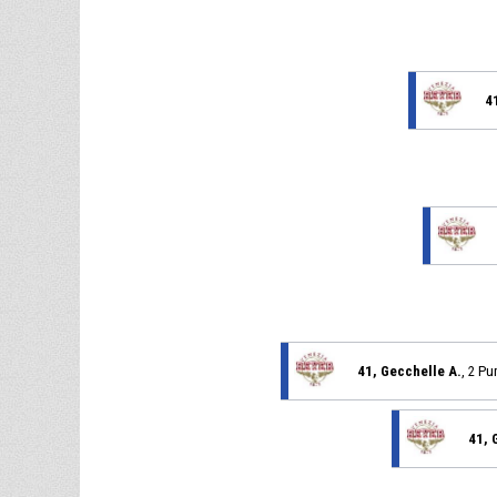
4
41, Gecchelle A.
, 2 Pu
41, 