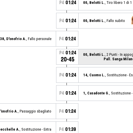
P4
01:24
00, Belotti L.
, Tiro libero 1 di 
P4
01:24
00, Belotti L.
, Fallo subito
P4
01:24
38, D'onofrio A.
, Fallo personale
P4
01:24
00, Belotti L.
, 2 Punti - In appo
20-45
Pall. Sanga Milan
P4
01:24
14, Cuomo L.
, Sostituzione - E
P4
01:24
1, Casadonte G.
, Sostituzione -
P4
01:24
'onofrio A.
, Passaggio sbagliato
P4
01:39
Gecchelle A.
, Sostituzione - Entra