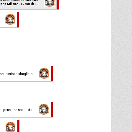
anga Milano
- avanti di 19
n sospensione sbagliato
 sospensione sbagliato