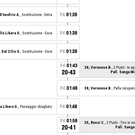
P4
01:39
D'onofrio A.
, Sostituzione - Entra
P4
01:39
lla Libera G.
, Sostituzione - Esce
P4
01:39
 Dal Zilio G.
, Sostituzione - Esce
P4
01:43
38, Veronese B.
, 2 Punti - In 
20-43
Pall. Sanga Mi
P4
01:48
38, Veronese B.
, Palla recuper
P4
01:48
la Libera G.
, Passaggio sbagliato
P4
01:58
35, Rossi C.
, 2 Punti - Tiro in 
20-41
Pall. Sanga