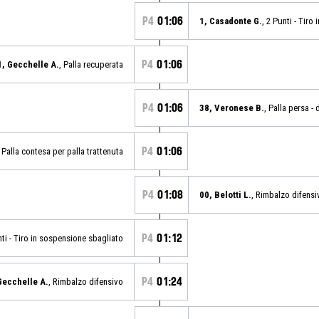
P4
01:06
1, Casadonte G.
, 2 Punti - Tiro
P4
01:06
1, Gecchelle A.
, Palla recuperata
P4
01:06
38, Veronese B.
, Palla persa -
P4
01:06
Palla contesa per palla trattenuta
P4
01:08
00, Belotti L.
, Rimbalzo difensi
P4
01:12
nti - Tiro in sospensione sbagliato
P4
01:24
Gecchelle A.
, Rimbalzo difensivo