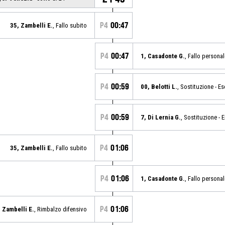
P4
00:47
35, Zambelli E.
, Fallo subito
P4
00:47
1, Casadonte G.
, Fallo personal
P4
00:59
00, Belotti L.
, Sostituzione - Es
P4
00:59
7, Di Lernia G.
, Sostituzione - E
P4
01:06
35, Zambelli E.
, Fallo subito
P4
01:06
1, Casadonte G.
, Fallo personal
P4
01:06
 Zambelli E.
, Rimbalzo difensivo