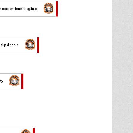
 in sospensione sbagliato
 dal palleggio
vo