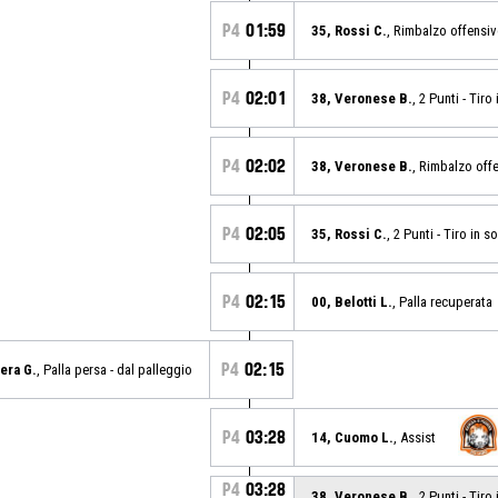
P4
01:59
35, Rossi C.
, Rimbalzo offensi
P4
02:01
38, Veronese B.
, 2 Punti - Tir
P4
02:02
38, Veronese B.
, Rimbalzo off
P4
02:05
35, Rossi C.
, 2 Punti - Tiro in 
P4
02:15
00, Belotti L.
, Palla recuperata
P4
02:15
bera G.
, Palla persa - dal palleggio
P4
03:28
14, Cuomo L.
, Assist
P4
03:28
38, Veronese B.
, 2 Punti - Tir