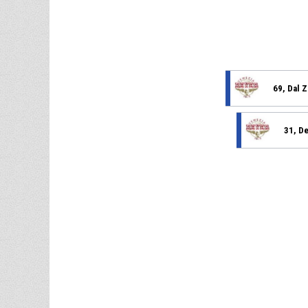
69, Dal Z
31, De