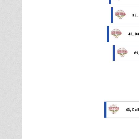
38, 
43, Da
69,
43, Dal