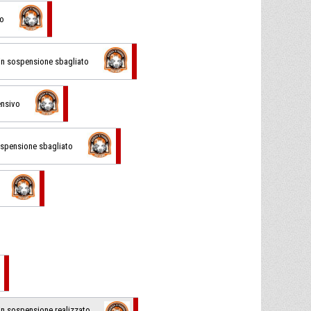
vo
o in sospensione sbagliato
ensivo
sospensione sbagliato
o in sospensione realizzato