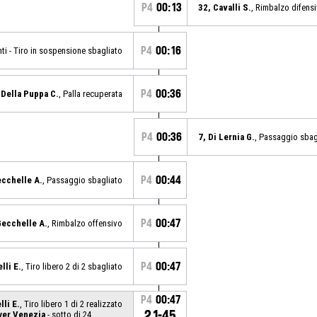
P4
00:13
32, Cavalli S.
, Rimbalzo difens
P4
00:16
nti - Tiro in sospensione sbagliato
P4
00:36
 Della Puppa C.
, Palla recuperata
P4
00:36
7, Di Lernia G.
, Passaggio sbag
P4
00:44
ecchelle A.
, Passaggio sbagliato
P4
00:47
Gecchelle A.
, Rimbalzo offensivo
P4
00:47
lli E.
, Tiro libero 2 di 2 sbagliato
P4
00:47
li E.
, Tiro libero 1 di 2 realizzato
21-45
yer Venezia
- sotto di 24