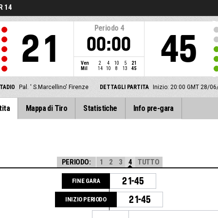
R 14
Periodo
4
21
45
00:00
Ven
2
4
10
5
21
Mil
14
10
8
13
45
TADIO
Pal. ' S.Marcellino' Firenze
DETTAGLI PARTITA
Inizio: 20:00 GMT 28/06
tita
Mappa di Tiro
Statistiche
Info pre-gara
PERIODO:
1
2
3
4
TUTTO
21-45
FINE GARA
21-45
INIZIO PERIODO