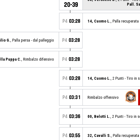
20-39
Pall. S
P4
03:28
14, Cuomo L.
, Palla recuperata
P4
03:28
ilio G.
, Palla persa - dal palleggio
P4
03:28
lla Puppa C.
, Rimbalzo difensivo
P4
03:28
14, Cuomo L.
, 2 Punti - Tiro i
P4
03:31
Rimbalzo offensivo
P4
03:36
00, Belotti L.
, 2 Punti - Tiro in
P4
03:55
32, Cavalli S.
, Palla recuperata