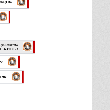
1 sbagliato
ggio realizzato
o
- avanti di 25
sce
 Entra