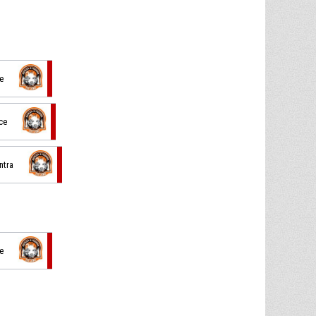
e
ce
ntra
e