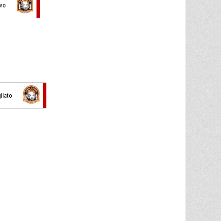
ivo
liato