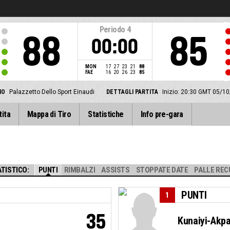
Periodo
4
88
85
00:00
MON
17
27
23
21
88
FAE
16
20
26
23
85
IO
Palazzetto Dello Sport Einaudi
DETTAGLI PARTITA
Inizio: 20:30 GMT 05/1
tita
Mappa di Tiro
Statistiche
Info pre-gara
TISTICO:
PUNTI
RIMBALZI
ASSISTS
STOPPATE DATE
PALLE REC
PUNTI
1
35
Kunaiyi-Akpa