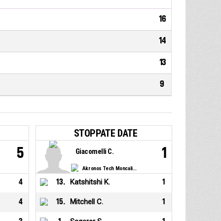
16
14
13
9
STOPPATE DATE
5
1
Giacomelli C.
Akronos Tech Moncalieri
4
13
.
Katshitshi K.
1
4
15
.
Mitchell C.
1