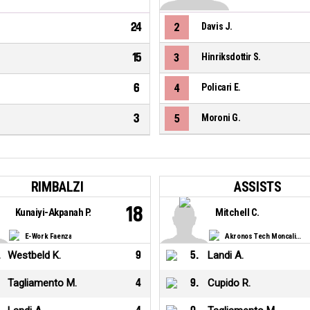
24
2
Davis J.
15
3
Hinriksdottir S.
6
4
Policari E.
3
5
Moroni G.
RIMBALZI
ASSISTS
18
Kunaiyi-Akpanah P.
Mitchell C.
E-Work Faenza
Akronos Tech Moncalieri
.
Westbeld K.
9
5
.
Landi A.
Tagliamento M.
4
9
.
Cupido R.