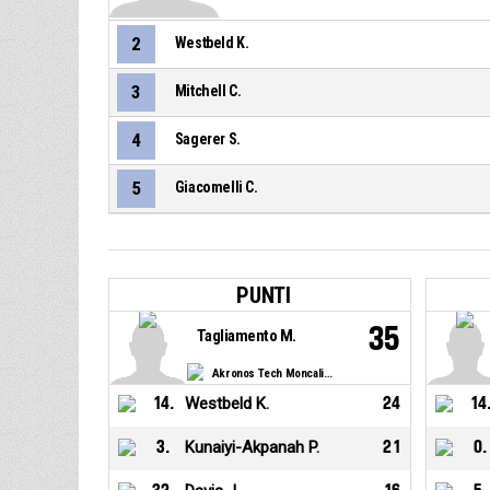
2
Westbeld K.
3
Mitchell C.
4
Sagerer S.
5
Giacomelli C.
PUNTI
35
Tagliamento M.
Akronos Tech Moncalieri
14
.
Westbeld K.
24
14
3
.
Kunaiyi-Akpanah P.
21
0
.