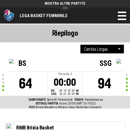
MOSTRA ALTRE PARTITE
LEGA BASKET FEMMINILE
Riepilogo
BS
SSG
Periodo
4
64
94
00:00
BS
20
14
10
20
64
SSG
26
21
23
24
94
CAMPIONATO
Serie A1 Femminile
STADIO
Palaleonessa
DETTAGLI PARTITA
Inizio: 20:30 GMT 15/10/22
RMB Brixia Basket vs Allianz Geas Sesto San Giovanni
RMB Brixia Basket