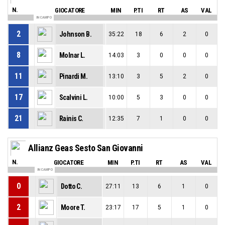
N.
GIOCATORE
MIN
P.TI
RT
AS
VAL
IN CAMPO
2
Johnson B.
35:22
18
6
2
0
8
Molnar L.
14:03
3
0
0
0
11
Pinardi M.
13:10
3
5
2
0
17
Scalvini L.
10:00
5
3
0
0
21
Rainis C.
12:35
7
1
0
0
Allianz Geas Sesto San Giovanni
N.
GIOCATORE
MIN
P.TI
RT
AS
VAL
IN CAMPO
0
Dotto C.
27:11
13
6
1
0
2
Moore T.
23:17
17
5
1
0