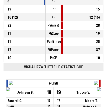
3
1
SD
19
15
PP
16
(
12
)
12
(
16
)
FF
22
28
Pti(area)
11
19
Pti2opp
11
25
Punti in contropiede
17
37
PtiPanch
10
10
PtiCP
VISUALIZZA TUTTE LE STATISTICHE
Punti
18
19
Johnson B.
Trucco V.
Zanardi C.
13
17
Moore T.
Valli L.
10
15
Holmes S.