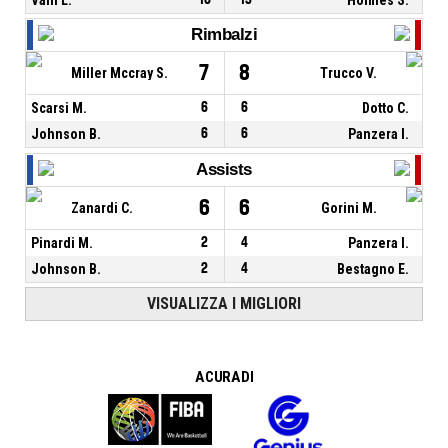
Rimbalzi
7
8
Miller Mccray S.
Trucco V.
Scarsi M.
6
6
Dotto C.
Johnson B.
6
6
Panzera I.
Assists
6
6
Zanardi C.
Gorini M.
Pinardi M.
2
4
Panzera I.
Johnson B.
2
4
Bestagno E.
VISUALIZZA I MIGLIORI
A CURA DI