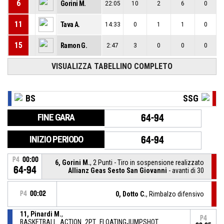
6
Gorini M.
22:05
10
2
6
0
11
Tava A.
14:33
0
1
1
0
15
Ramon G.
2:47
3
0
0
0
VISUALIZZA TABELLINO COMPLETO
BS
SSG
FINE GARA
64-94
INIZIO PERIODO
64-94
P4
00:00
6, Gorini M.
, 2 Punti - Tiro in sospensione realizzato
64-94
Allianz Geas Sesto San Giovanni
- avanti di 30
P4
00:02
0, Dotto C.
, Rimbalzo difensivo
11, Pinardi M.
,
P4
BASKETBALL_ACTION_2PT_FLOATINGJUMPSHOT