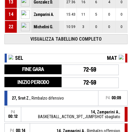
13
Gonzalez D.
27:36
16
6
4
0
14
Zamparini A.
15:43
11
5
0
0
22
Michelini G.
10:59
3
0
0
0
VISUALIZZA TABELLINO COMPLETO
SEL
MAT
FINE GARA
72-59
INIZIO PERIODO
72-59
27, Srot Z.
, Rimbalzo difensivo
P4
00:09
14, Zamparini A.
,
P4
00:12
BASKETBALL_ACTION_3PT_JUMPSHOT sbagliato
P4
00:14
14, Zamparini A.
, Rimbalzo offensivo