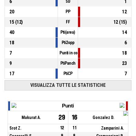
6
1
SD
20
12
PP
15
(
12
)
12
(
15
)
FF
40
14
Pti(area)
18
6
Pti2opp
7
18
Punti in contropiede
9
23
PtiPanch
17
7
PtiCP
VISUALIZZA TUTTE LE STATISTICHE
Punti
29
16
Makurat A.
Gonzalez D.
Srot Z.
12
11
Zamparini A.
Ceccarelli S.
9
8
Gramaccioni B.