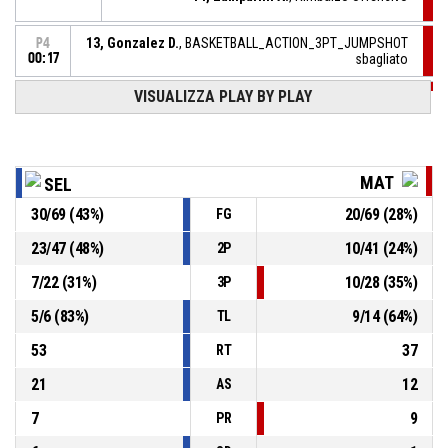
13, Gonzalez D.
, BASKETBALL_ACTION_3PT_JUMPSHOT
P4
00:17
sbagliato
VISUALIZZA PLAY BY PLAY
P4
00:22
14, Zamparini A.
, Palla recuperata
34, Aispurua S.
, Passaggio sbagliato
P4
00:22
MAT
SEL
30
/
69
(
43
%)
20
/
69
(
28
%)
FG
11, Granzotto M.
, Fallo subito
P4
00:24
23
/
47
(
48
%)
10
/
41
(
24
%)
2P
P4
00:24
22, Michelini G.
, Fallo personale
7
/
22
(
31
%)
10
/
28
(
35
%)
3P
5
/
6
(
83
%)
9
/
14
(
64
%)
TL
53
37
RT
21
12
AS
7
9
PR