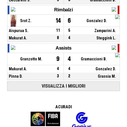
Rimbalzi
14
6
Srot Z.
Gonzalez D.
Aispurua S.
11
5
Zamparini A.
Makurat A.
8
4
Steggink L.
Assists
9
4
Granzotto M.
Gramaccioni B.
Makurat A.
4
4
Gonzalez D.
Pinna D.
3
2
Grassia M.
VISUALIZZA I MIGLIORI
A CURA DI