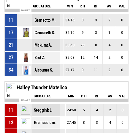
N.
GIOCATORE
MIN
P.TI
RT
AS
VAL
IN CAMPO
11
Granzotto M.
34:15
8
3
9
0
17
Ceccarelli S.
32:10
9
3
1
0
21
Makurat A.
30:53
29
8
4
0
27
Srot Z.
32:03
12
14
2
0
34
Aispurua S.
27:17
9
11
2
0
Halley Thunder Matelica
N.
GIOCATORE
MIN
P.TI
RT
AS
VAL
IN CAMPO
11
Steggink L.
24:60
5
4
2
0
12
Gramaccioni B.
27:45
8
3
4
0