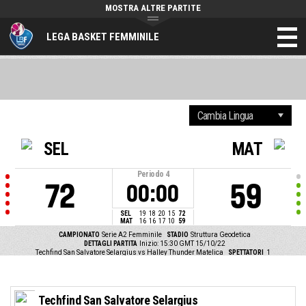
MOSTRA ALTRE PARTITE
LEGA BASKET FEMMINILE
SEL
MAT
Periodo
4
72
59
00:00
SEL
19
18
20
15
72
MAT
16
16
17
10
59
CAMPIONATO
Serie A2 Femminile
STADIO
Struttura Geodetica
DETTAGLI PARTITA
Inizio: 15:30 GMT 15/10/22
Techfind San Salvatore Selargius vs Halley Thunder Matelica
SPETTATORI
1
Techfind San Salvatore Selargius