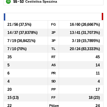
55 - 53
Cestistica Spezzina
21 / 56 (37,5%)
FG
16 / 60 (26,6667%)
14 / 37 (37,8378%)
2P
13 / 41 (31,7073%)
7 / 19 (36,8421%)
3P
3 / 19 (15,7895%)
7 / 10 (70%)
TL
20 / 24 (83,3333%)
35
RT
45
5
AS
14
6
PR
11
4
SD
4
20
PP
17
15 (13)
FF
18 (23)
22
Pti(area)
24