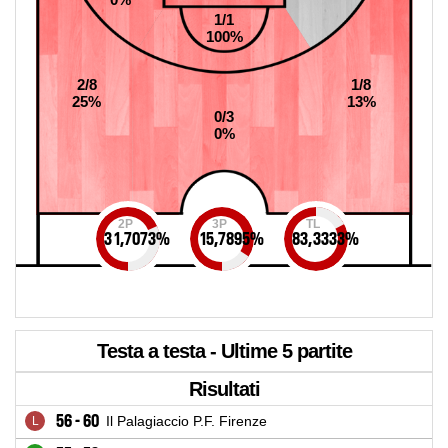
1/1
100%
2/8
1/8
25%
13%
0/3
0%
2P
3P
TL
31,7073
%
15,7895
%
83,3333
%
Testa a testa - Ultime 5 partite
Risultati
56 - 60
Il Palagiaccio P.F. Firenze