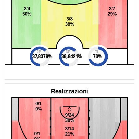
2/4
2/7
50%
29%
3/8
38%
2P
3P
TL
37,8378
%
36,8421
%
70
%
Realizzazioni
0/1
0%
9/24
38%
3/14
0/1
21%
0%