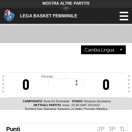
MOSTRA ALTRE PARTITE
LEGA BASKET FEMMINILE
Periodo
0
0
0
0
CAMPIONATO
Serie A2 Femminile
STADIO
Struttura Geodetica
DETTAGLI PARTITA
Inizio: 15:30 GMT 15/10/22
Techfind San Salvatore Selargius vs Halley Thunder Matelica
2P
3P
TL
Punti