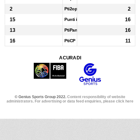
2
Pti2opp
2
15
Punti in contropiede
16
13
PtiPanch
16
16
PtiCP
11
A CURA DI
© Genius Sports Group 2022.
Content responsibility of website
administrators. For advertising or data feed enquiries, please click here