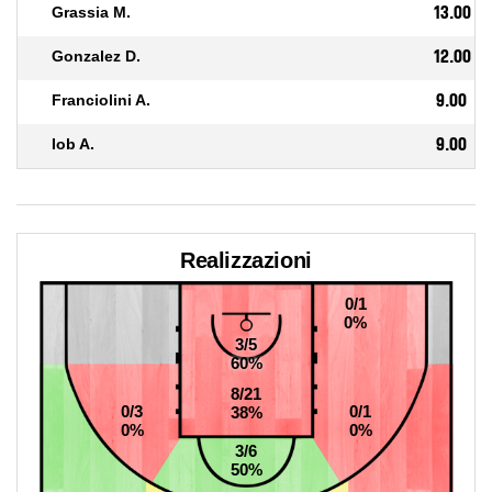
Grassia M.
13.00
Gonzalez D.
12.00
Franciolini A.
9.00
Iob A.
9.00
Realizzazioni
0/1
0%
3/5
60%
8/21
0/3
0/1
38%
0%
0%
3/6
50%