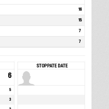
16
15
7
7
STOPPATE DATE
6
5
3