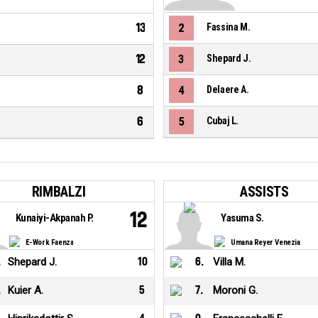
13
2
Fassina M.
12
3
Shepard J.
8
4
Delaere A.
6
5
Cubaj L.
RIMBALZI
ASSISTS
12
Kunaiyi-Akpanah P.
Yasuma S.
E-Work Faenza
Umana Reyer Venezia
.
Shepard J.
10
6
.
Villa M.
.
Kuier A.
5
7
.
Moroni G.