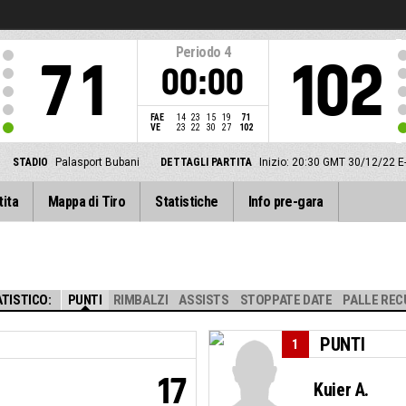
Periodo
4
71
102
00:00
FAE
14
23
15
19
71
VE
23
22
30
27
102
STADIO
Palasport Bubani
DETTAGLI PARTITA
Inizio: 20:30 GMT 30/12/22
E
tita
Mappa di Tiro
Statistiche
Info pre-gara
TISTICO:
PUNTI
RIMBALZI
ASSISTS
STOPPATE DATE
PALLE REC
PUNTI
1
17
Kuier A.