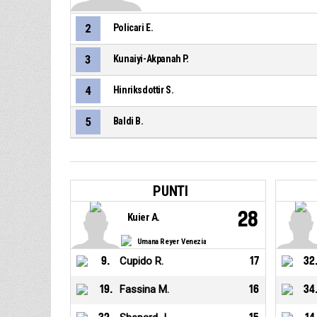
2
Policari E.
3
Kunaiyi-Akpanah P.
4
Hinriksdottir S.
5
Baldi B.
PUNTI
28
Kuier A.
Umana Reyer Venezia
9
.
Cupido R.
17
32
19
.
Fassina M.
16
34