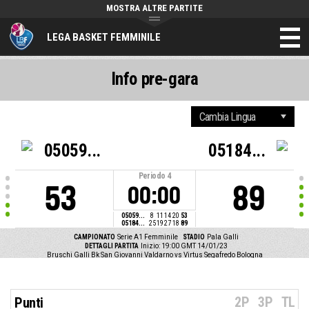
MOSTRA ALTRE PARTITE
LEGA BASKET FEMMINILE
Info pre-gara
05059...
05184...
Periodo
4
53
89
00:00
05059...
8
11
14
20
53
05184...
25
19
27
18
89
CAMPIONATO
Serie A1 Femminile
STADIO
Pala Galli
DETTAGLI PARTITA
Inizio: 19:00 GMT 14/01/23
Bruschi Galli Bk San Giovanni Valdarno vs Virtus Segafredo Bologna
2P
3P
TL
Punti