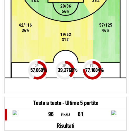
48%
36%
20/36
56%
42/116
57/125
36%
46%
19/62
31%
2P
3P
TL
57,069
%
39,3768
%
77,1084
%
Testa a testa - Ultime 5 partite
96
61
FINALE
Risultati