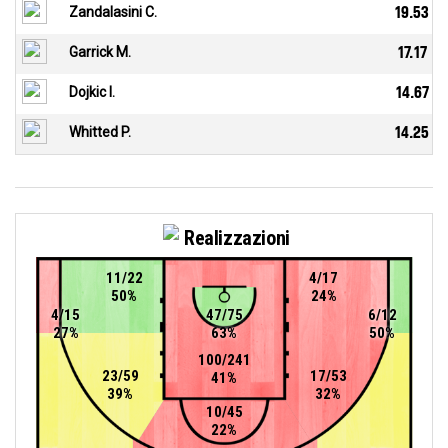
Zandalasini C.
19.53
Garrick M.
17.17
Dojkic I.
14.67
Whitted P.
14.25
Realizzazioni
11/22
4/17
50%
24%
4/15
47/75
6/12
27%
63%
50%
100/241
23/59
17/53
41%
39%
32%
10/45
22%