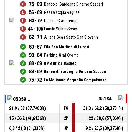
75 - 89
Banco di Sardegna Dinamo Sassari
56 - 69
Passalacqua Ragusa
64 - 72
Parking Graf Crema
44 - 105
Famila Wuber Schio
62 - 71
Allianz Geas Sesto San Giovanni
80 - 57
Fila San Martino di Lupari
98 - 64
Parking Graf Crema
88 - 69
RMB Brixia Basket
88 - 52
Banco di Sardegna Dinamo Sassari
75 - 72
La Molisana Magnolia Campobasso
05184...
05059...
21,9 / 58 (37,7483%)
31,3 / 62,2 (50,3751%)
FG
15 / 36,2 (41,6136%)
22 / 38,6 (57,069%)
2P
6,8 / 21,8 (31,338%)
9,2 / 23,5 (39,3768%)
3P