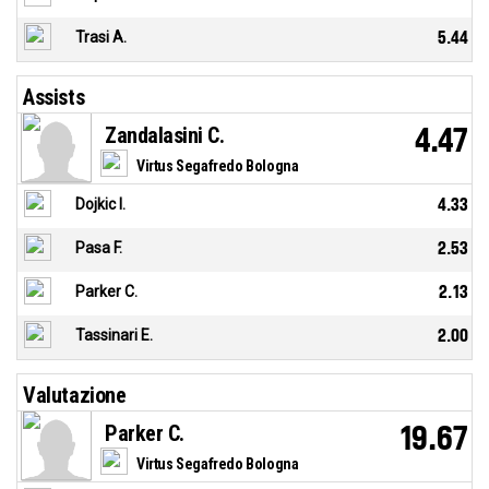
Trasi A.
5.44
Assists
Zandalasini C.
4.47
Virtus Segafredo Bologna
Dojkic I.
4.33
Pasa F.
2.53
Parker C.
2.13
Tassinari E.
2.00
Valutazione
Parker C.
19.67
Virtus Segafredo Bologna