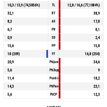
10,3 / 13,9 (74,5856%)
12,8 / 16,6 (77,1084%)
TL
32,1
38,9
RT
8,3
17,8
AS
6,7
8,1
PR
0,9
2,4
SD
15,6
15,8
PP
18 (209)
16,8 (254)
FF
20,9
34,6
Pti(area)
5,6
9
Pti2opp
11,4
18,2
Punti in contropiede
14,3
23,1
PtiPanch
5,6
12,3
PtiCP