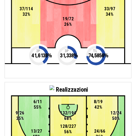
37/114
33/97
32%
34%
19/72
26%
2P
3P
TL
41,6136
%
31,338
%
74,5856
%
Realizzazioni
6/11
8/19
55%
42%
9/26
132/194
12/24
35%
68%
50%
128/227
13/27
24/66
56%