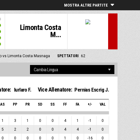
MOSTRA ALTRE PARTITE
Limonta Costa
M...
so vs Limonta Costa Masnaga
SPETTATORI
62
atore:
Vice Allenatore:
Iurlaro F.
Pernias Escrig J.
AS
PP
PR
SD
SS
FF
FA
+/-
VAL
1
3
1
0
0
4
1
-1
0
5
2
2
0
0
4
4
-1
0
0
0
0
0
0
1
0
-16
0