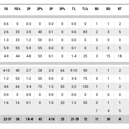
FG
FG%
2P
2P%
3P
3P%
TL
TL%
RO
RD
RT
0
-
6
0
0
-
3
0
0
-
3
0
0
-
0
0
1
1
2
2
-
6
33
2
-
5
40
0
-
1
0
5
-
6
83
2
3
5
1
-
3
33
1
-
2
50
0
-
1
0
0
-
0
0
0
0
0
5
-
9
55
5
-
9
55
0
-
0
0
0
-
1
0
2
3
5
4
-
9
44
4
-
8
50
0
-
1
0
1
-
4
25
3
15
18
4
-
10
40
2
-
7
28
2
-
3
66
9
-
10
90
1
1
2
1
-
2
50
1
-
2
50
0
-
0
0
3
-
4
75
0
1
1
4
-
6
66
3
-
4
75
1
-
2
50
2
-
2
100
1
1
2
0
-
0
0
0
-
0
0
0
-
0
0
0
-
0
0
0
0
0
1
-
6
16
0
-
1
0
1
-
5
20
1
-
2
50
0
1
1
1
4
5
22
-
57
38
18
-
41
43
4
-
16
25
21
-
29
72
11
30
41