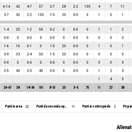
6
-
14
42
4
-
7
57
2
-
7
28
2
-
2
100
4
7
11
3
-
7
42
2
-
2
100
1
-
5
20
0
-
0
0
1
0
1
1
-
4
25
1
-
2
50
0
-
2
0
0
-
0
0
1
1
2
0
-
0
0
0
-
0
0
0
-
0
0
0
-
0
0
0
0
0
1
-
6
16
0
-
1
0
1
-
5
20
0
-
0
0
1
0
1
3
-
9
33
2
-
4
50
1
-
5
20
0
-
0
0
0
0
0
0
-
0
0
0
-
0
0
0
-
0
0
0
-
0
0
0
0
0
2
-
5
40
2
-
5
40
0
-
0
0
0
-
0
0
1
2
3
1
4
5
26
-
67
38
18
-
36
50
8
-
31
25
3
-
4
75
11
27
38
Punti in area:
Punti da seconda opportunità:
Punti in contropiede:
P.ti pa
22
11
2
Allenat