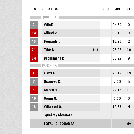
N.
GIOCATORE
POS
MIN
P.TI
QUINTETTO
9
Villa E.
24:53
0
14
Allievi V.
33:18
9
15
Bernardi I.
12:35
2
21
Tibè A.
(C)
25:35
10
34
Brossmann P.
36:29
9
PANCHINA
1
Fietta E.
25:14
19
7
Osazuwa C.
7:00
5
8
Caloro B.
22:18
11
10
Gorini G.
0:00
0
13
Villarruel G.
12:38
4
Squadra / Allenatore
TOTALI DI SQUADRA
69