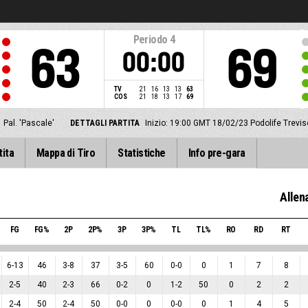
Periodo
4
63
69
00:00
TV
21
16
13
13
63
COS
21
18
13
17
69
Pal. 'Pascale'
DETTAGLI PARTITA
Inizio: 19:00 GMT 18/02/23
Podolife Trevi
tita
Mappa di Tiro
Statistiche
Info pre-gara
Allen
FG
FG%
2P
2P%
3P
3P%
TL
TL%
RO
RD
RT
6
-
13
46
3
-
8
37
3
-
5
60
0
-
0
0
1
7
8
2
-
5
40
2
-
3
66
0
-
2
0
1
-
2
50
0
2
2
2
-
4
50
2
-
4
50
0
-
0
0
0
-
0
0
1
4
5