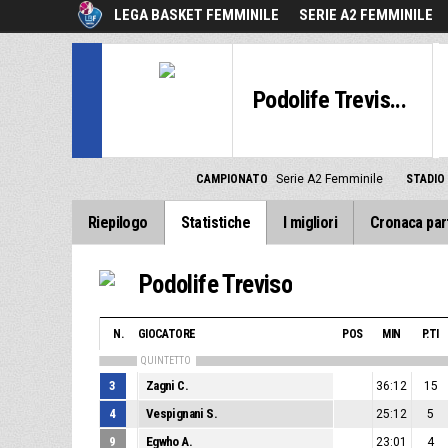
LEGA BASKET FEMMINILE
SERIE A2 FEMMINILE
Podolife Trevis...
CAMPIONATO
Serie A2 Femminile
STADIO
Riepilogo
Statistiche
I migliori
Cronaca par
Podolife Treviso
N.
GIOCATORE
POS
MIN
P.TI
QUINTETTO
3
Zagni C.
36:12
15
4
Vespignani S.
25:12
5
9
Egwho A.
23:01
4