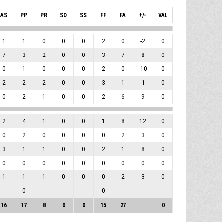
AS
PP
PR
SD
SS
FF
FA
+/-
VAL
1
1
0
0
0
2
0
-2
0
7
3
2
0
0
3
7
8
0
0
1
0
0
0
2
0
-10
0
2
2
2
0
0
3
1
-1
0
0
2
1
0
0
2
6
9
0
2
4
1
0
0
1
8
12
0
0
2
0
0
0
0
2
3
0
3
1
1
0
0
2
1
8
0
0
0
0
0
0
0
0
0
0
1
1
1
0
0
0
2
3
0
0
0
16
17
8
0
0
15
27
0