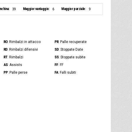
anchina:
Maggior vantaggio:
Maggior parziale:
39
6
9
RO
PR
: Rimbalzi in attacco
: Palle recuperate
RD
SD
: Rimbalzi difensivi
: Stoppate Date
RT
SS
: Rimbalzi
: Stoppate subite
AS
FF
: Assists
: FF
PP
FA
: Palle perse
: Falli subiti