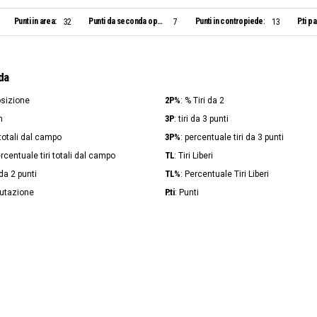
Punti in area:
Punti da seconda opportunità:
Punti in contropiede:
P.ti p
32
7
13
da
2P%
osizione
: % Tiri da 2
3P
n
: tiri da 3 punti
3P%
i totali dal campo
: percentuale tiri da 3 punti
TL
ercentuale tiri totali dal campo
: Tiri Liberi
TL%
i da 2 punti
: Percentuale Tiri Liberi
P.ti
lutazione
: Punti