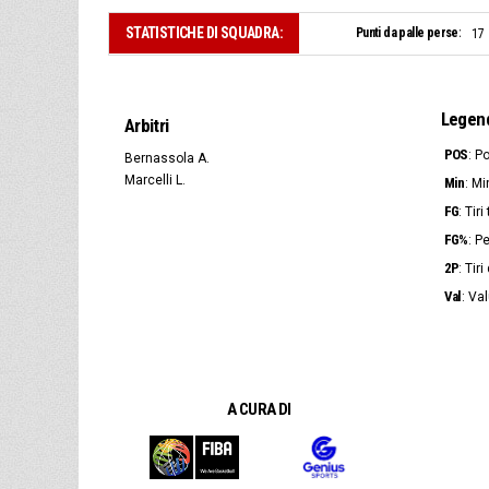
STATISTICHE DI SQUADRA:
Punti da palle perse:
17
Legen
Arbitri
POS
: P
Bernassola A.
Marcelli L.
Min
: Mi
FG
: Tir
FG%
: P
2P
: Tir
Val
: Va
A CURA DI