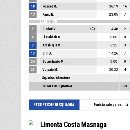
10
Rosset M.
36:19
16
17
Ramò E.
23:05
7
PANCHINA
5
Diodati V.
(C)
14:48
2
6
El Habbab M.
0:00
0
7
Amabiglia C.
6:25
3
13
Gini A.
14:26
7
24
Sponchiado M.
0:00
0
25
Volpato M.
20:32
4
Squadra / Allenatore
TOTALI DI SQUADRA
63
STATISTICHE DI SQUADRA:
Punti da palle perse:
14
Limonta Costa Masnaga