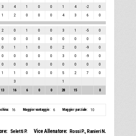
3
4
1
0
0
1
4
-2
0
1
2
0
0
0
4
3
6
0
2
0
1
0
0
3
1
-5
0
0
0
0
0
0
0
0
0
0
0
1
1
0
0
2
0
-9
0
0
0
0
0
0
3
0
-9
0
0
0
0
0
0
0
0
0
0
1
1
0
0
0
5
2
7
0
3
1
13
16
6
0
0
28
15
0
nchina:
Maggior vantaggio:
Maggior parziale:
16
6
10
ore:
Vice Allenatore:
Seletti P.
Rossi P.
,
Ranieri N.