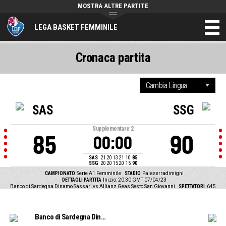
MOSTRA ALTRE PARTITE
LEGA BASKET FEMMINILE
Cronaca partita
SAS
SSG
Supplementare
2
85
90
00:00
SAS
21
20
13
21
10
85
SSG
20
20
15
20
15
90
CAMPIONATO
Serie A1 Femminile
STADIO
Palaserradimigni
DETTAGLI PARTITA
Inizio: 20:30 GMT 07/04/23
Banco di Sardegna Dinamo Sassari vs Allianz Geas Sesto San Giovanni
SPETTATORI
645
Banco di Sardegna Dinamo Sassari