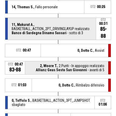
14, Thomas S.
, Fallo personale
OT2
00:25
OT2
00:31
11, Makurat A.
,
85-
BASKETBALL_ACTION_2PT_DRIVINGLAYUP realizzato
Banco di Sardegna Dinamo Sassari
- sotto di 3
88
OT2
00:47
0, Dotto C.
, Assist
OT2
00:47
2, Moore T.
, 2 Punti - In appoggio realizzato
83-88
Allianz Geas Sesto San Giovanni
- avanti di 5
OT2
01:03
0, Dotto C.
, Rimbalzo difensivo
0, Toffolo S.
, BASKETBALL_ACTION_3PT_JUMPSHOT
OT2
sbagliato
01:06