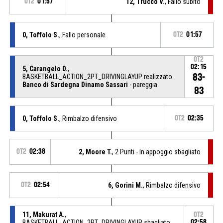
OT2
01:57
12, Trucco V.
, Fallo subito
0, Toffolo S.
, Fallo personale
OT2
01:57
OT2
02:15
5, Carangelo D.
,
83-
BASKETBALL_ACTION_2PT_DRIVINGLAYUP realizzato
Banco di Sardegna Dinamo Sassari
- pareggia
83
0, Toffolo S.
, Rimbalzo difensivo
OT2
02:35
OT2
02:38
2, Moore T.
, 2 Punti - In appoggio sbagliato
OT2
02:54
6, Gorini M.
, Rimbalzo difensivo
11, Makurat A.
,
OT2
BASKETBALL_ACTION_2PT_DRIVINGLAYUP sbagliato
02:58