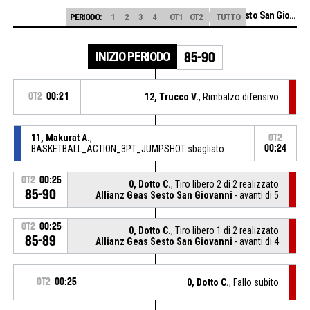
Allianz Geas Sesto San Giovanni
PERIODO:
1
2
3
4
OT1
OT2
TUTTO
INIZIO PERIODO
85-90
OT2
00:21
12, Trucco V.
, Rimbalzo difensivo
11, Makurat A.
,
OT2
BASKETBALL_ACTION_3PT_JUMPSHOT sbagliato
00:24
OT2
00:25
0, Dotto C.
, Tiro libero 2 di 2 realizzato
85-90
Allianz Geas Sesto San Giovanni
- avanti di 5
OT2
00:25
0, Dotto C.
, Tiro libero 1 di 2 realizzato
85-89
Allianz Geas Sesto San Giovanni
- avanti di 4
OT2
00:25
0, Dotto C.
, Fallo subito