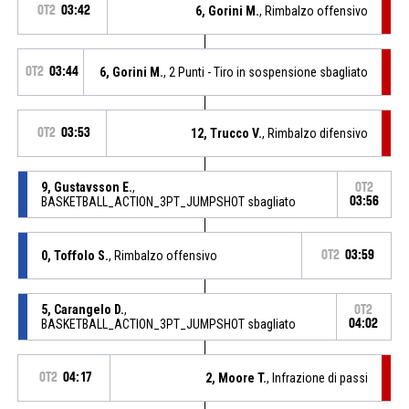
OT2
03:42
6, Gorini M.
, Rimbalzo offensivo
OT2
03:44
6, Gorini M.
, 2 Punti - Tiro in sospensione sbagliato
OT2
03:53
12, Trucco V.
, Rimbalzo difensivo
9, Gustavsson E.
,
OT2
BASKETBALL_ACTION_3PT_JUMPSHOT sbagliato
03:56
0, Toffolo S.
, Rimbalzo offensivo
OT2
03:59
5, Carangelo D.
,
OT2
BASKETBALL_ACTION_3PT_JUMPSHOT sbagliato
04:02
OT2
04:17
2, Moore T.
, Infrazione di passi