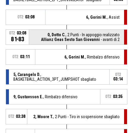
OT2
03:08
6, Gorini M.
, Assist
OT2
03:08
0, Dotto C.
, 2 Punti - In appoggio realizzato
81-83
Allianz Geas Sesto San Giovanni
- avanti di 2
OT2
03:11
6, Gorini M.
, Rimbalzo difensivo
5, Carangelo D.
,
OT2
BASKETBALL_ACTION_3PT_JUMPSHOT sbagliato
03:14
9, Gustavsson E.
, Rimbalzo difensivo
OT2
03:35
OT2
03:38
2, Moore T.
, 2 Punti - Tiro in sospensione sbagliato