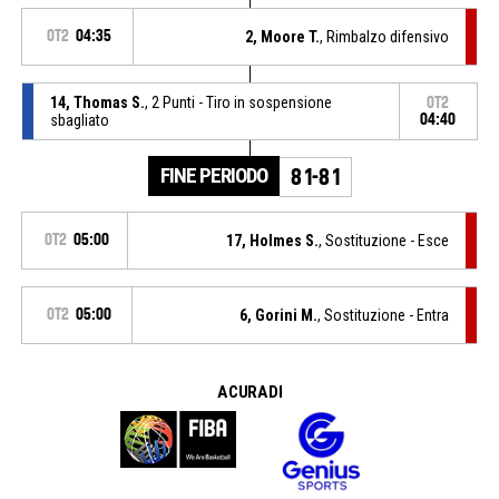
OT2
04:35
2, Moore T.
, Rimbalzo difensivo
14, Thomas S.
, 2 Punti - Tiro in sospensione
OT2
sbagliato
04:40
FINE PERIODO
81-81
OT2
05:00
17, Holmes S.
, Sostituzione - Esce
OT2
05:00
6, Gorini M.
, Sostituzione - Entra
A CURA DI