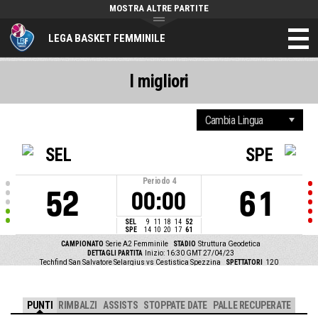
MOSTRA ALTRE PARTITE
LEGA BASKET FEMMINILE
I migliori
SEL
SPE
Periodo
4
52
61
00:00
SEL
9
11
18
14
52
SPE
14
10
20
17
61
CAMPIONATO
Serie A2 Femminile
STADIO
Struttura Geodetica
DETTAGLI PARTITA
Inizio: 16:30 GMT 27/04/23
Techfind San Salvatore Selargius vs Cestistica Spezzina
SPETTATORI
120
PUNTI
RIMBALZI
ASSISTS
STOPPATE DATE
PALLE RECUPERATE