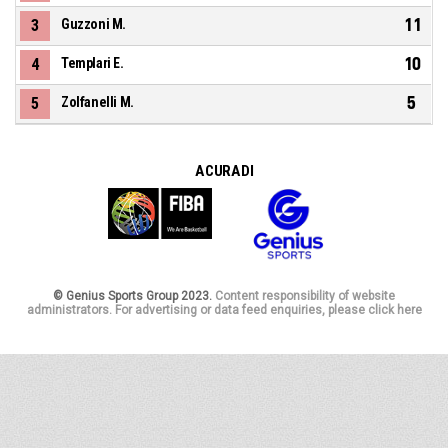
11
3
Guzzoni M.
10
4
Templari E.
5
5
Zolfanelli M.
A CURA DI
© Genius Sports Group 2023.
Content responsibility of website
administrators. For advertising or data feed enquiries, please click here