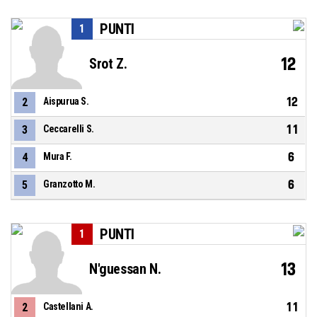
PUNTI
1
12
Srot Z.
12
2
Aispurua S.
11
3
Ceccarelli S.
6
4
Mura F.
6
5
Granzotto M.
PUNTI
1
13
N'guessan N.
11
2
Castellani A.