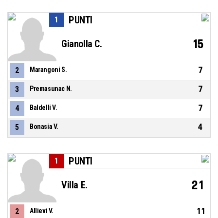
PUNTI
1
15
Gianolla C.
7
2
Marangoni S.
7
3
Premasunac N.
7
4
Baldelli V.
4
5
Bonasia V.
PUNTI
1
21
Villa E.
11
2
Allievi V.