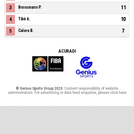
11
3
Brossmann P.
10
4
Tibè A.
7
5
Caloro B.
A CURA DI
© Genius Sports Group 2023.
Content responsibility of website
administrators. For advertising or data feed enquiries, please click here