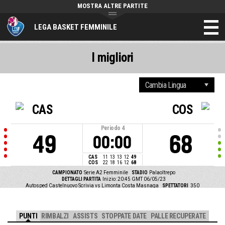
MOSTRA ALTRE PARTITE
LEGA BASKET FEMMINILE
I migliori
CAS
COS
Periodo
4
49
68
00:00
CAS
11
13
13
12
49
COS
22
18
16
12
68
CAMPIONATO
Serie A2 Femminile
STADIO
Palaoltrepo
DETTAGLI PARTITA
Inizio: 20:45 GMT 06/05/23
Autosped Castelnuovo Scrivia vs Limonta Costa Masnaga
SPETTATORI
350
PUNTI
RIMBALZI
ASSISTS
STOPPATE DATE
PALLE RECUPERATE