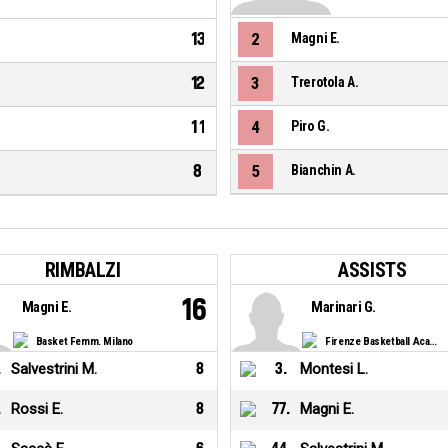
13
2
Magni E.
12
3
Trerotola A.
11
4
Piro G.
8
5
Bianchin A.
RIMBALZI
ASSISTS
16
Magni E.
Marinari G.
Basket Femm. Milano
Firenze Basketball Academy
.
Salvestrini M.
8
3
.
Montesi L.
.
Rossi E.
8
77
.
Magni E.