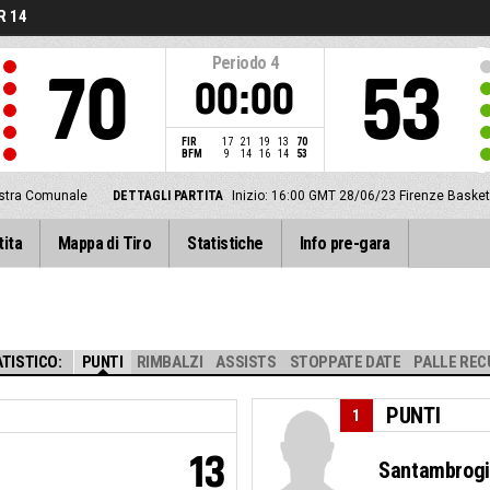
R 14
Periodo
4
70
53
00:00
FIR
17
21
19
13
70
BFM
9
14
16
14
53
stra Comunale
DETTAGLI PARTITA
Inizio: 16:00 GMT 28/06/23
Firenze Baske
tita
Mappa di Tiro
Statistiche
Info pre-gara
TISTICO:
PUNTI
RIMBALZI
ASSISTS
STOPPATE DATE
PALLE REC
PUNTI
1
13
Santambrogi