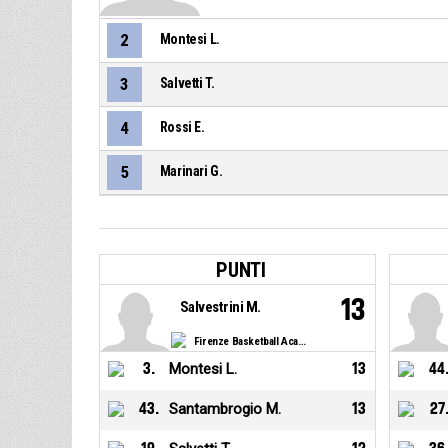
2
Montesi L.
3
Salvetti T.
4
Rossi E.
5
Marinari G.
PUNTI
13
Salvestrini M.
Firenze Basketball Academy
3
.
Montesi L.
13
44
43
.
Santambrogio M.
13
27