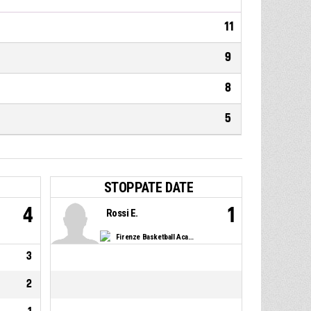
11
9
8
5
STOPPATE DATE
4
1
Rossi E.
Firenze Basketball Academy
3
2