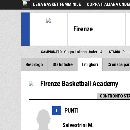
LEGA BASKET FEMMINILE
COPPA ITALIANA UNDE
Firenze
CAMPIONATO
Coppa Italiana Under 14
STADIO
Pale
Riepilogo
Statistiche
I migliori
Cronaca par
Firenze Basketball Academy
CONFRONTO STA
PUNTI
1
Salvestrini M.