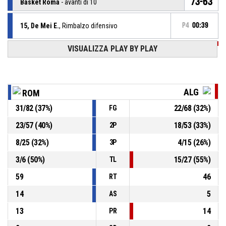
73-63
Basket Roma
- avanti di 10
15, De Mei E.
, Rimbalzo difensivo
P4
00:39
VISUALIZZA PLAY BY PLAY
5, Murgia A.
, BASKETBALL_ACTION_3PT_JUMPSHOT
P4
00:43
sbagliato
P4
00:45
10, Pysmennyk V.
, Rimbalzo difensivo
ALG
ROM
16, Diagne A.
,
P4
31
/
82
(
37
%)
22
/
68
(
32
%)
FG
BASKETBALL_ACTION_2PT_DRIVINGLAYUP sbagliato
00:48
23
/
57
(
40
%)
18
/
53
(
33
%)
2P
22, Ciotti F.
, Rimbalzo offensivo
P4
00:52
8
/
25
(
32
%)
4
/
15
(
26
%)
3P
3
/
6
(
50
%)
15
/
27
(
55
%)
TL
59
46
RT
14
5
AS
13
14
PR