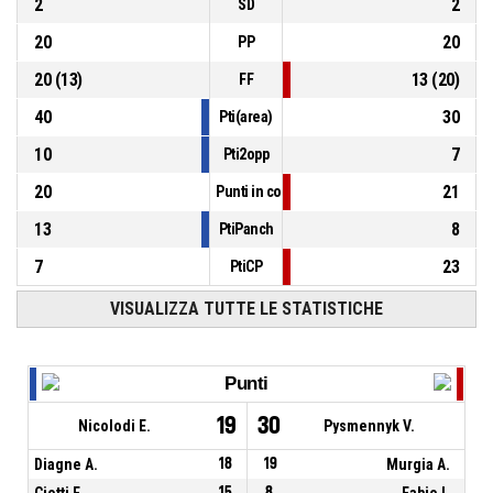
2
2
SD
20
20
PP
20
(
13
)
13
(
20
)
FF
40
30
Pti(area)
10
7
Pti2opp
20
21
Punti in contropiede
13
8
PtiPanch
7
23
PtiCP
VISUALIZZA TUTTE LE STATISTICHE
Punti
19
30
Nicolodi E.
Pysmennyk V.
Diagne A.
18
19
Murgia A.
Ciotti F.
15
8
Fabio I.