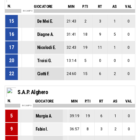
N.
GIOCATORE
MIN
P.TI
RT
AS
VAL
IN CAMPO
15
De Mei E.
21:43
2
3
1
0
16
Diagne A.
31:41
18
9
5
0
17
Nicolodi E.
32:43
19
11
1
0
20
Troisi G.
13:14
5
0
0
0
22
Ciotti F.
24:60
15
6
2
0
S.A.P. Alghero
N.
GIOCATORE
MIN
P.TI
RT
AS
VAL
IN CAMPO
5
Murgia A.
39:19
19
6
1
0
9
Fabio I.
36:57
8
3
2
0