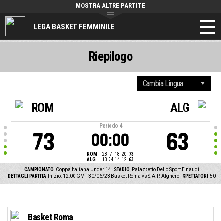
MOSTRA ALTRE PARTITE
LEGA BASKET FEMMINILE
Riepilogo
ROM
ALG
Periodo
4
73
63
00:00
ROM
28
7
18
20
73
ALG
13
24
14
12
63
CAMPIONATO
Coppa Italiana Under 14
STADIO
Palazzetto Dello Sport Einaudi
DETTAGLI PARTITA
Inizio: 12:00 GMT 30/06/23
Basket Roma vs S.A.P. Alghero
SPETTATORI
50
Basket Roma