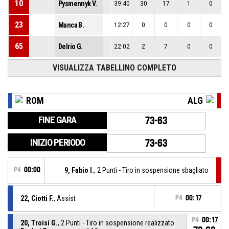
10
Pysmennyk V.
39:40
30
17
1
0
23
Manca B.
12:27
0
0
0
0
65
Delrio G.
22:02
2
7
0
0
VISUALIZZA TABELLINO COMPLETO
ROM
ALG
FINE GARA
73-63
INIZIO PERIODO
73-63
P4
00:00
9, Fabio I.
, 2 Punti - Tiro in sospensione sbagliato
22, Ciotti F.
, Assist
P4
00:17
P4
00:17
20, Troisi G.
, 2 Punti - Tiro in sospensione realizzato