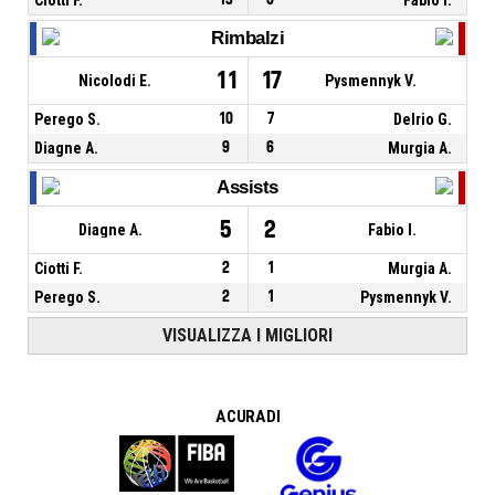
Rimbalzi
11
17
Nicolodi E.
Pysmennyk V.
Perego S.
10
7
Delrio G.
Diagne A.
9
6
Murgia A.
Assists
5
2
Diagne A.
Fabio I.
Ciotti F.
2
1
Murgia A.
Perego S.
2
1
Pysmennyk V.
VISUALIZZA I MIGLIORI
A CURA DI