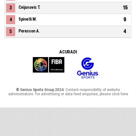
15
3
Cvijanovic T.
9
4
Spinelli M.
4
5
Peresson A.
A CURA DI
© Genius Sports Group 2024.
Content responsibility of website
administrators. For advertising or data feed enquiries, please click here