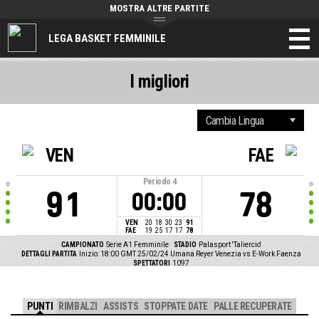
MOSTRA ALTRE PARTITE
LEGA BASKET FEMMINILE
I migliori
VEN
FAE
Periodo
4
91
78
00:00
VEN
20
18
30
23
91
FAE
19
25
17
17
78
CAMPIONATO
Serie A1 Femminile
STADIO
Palasport 'Taliercio'
DETTAGLI PARTITA
Inizio: 18:00 GMT 25/02/24
Umana Reyer Venezia vs E-Work Faenza
SPETTATORI
1097
PUNTI
RIMBALZI
ASSISTS
STOPPATE DATE
PALLE RECUPERATE