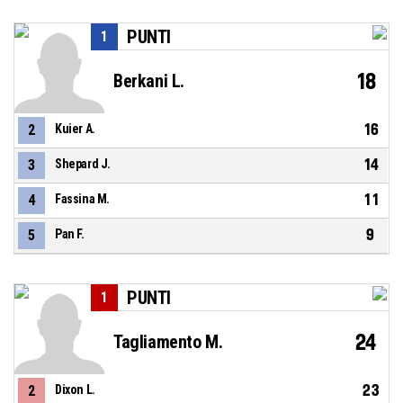
PUNTI
1
18
Berkani L.
16
2
Kuier A.
14
3
Shepard J.
11
4
Fassina M.
9
5
Pan F.
PUNTI
1
24
Tagliamento M.
23
2
Dixon L.