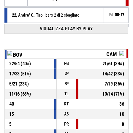
22, Andre' O.
, Tiro libero 2 di 2 sbagliato
P4
00:17
VISUALIZZA PLAY BY PLAY
22, Andre' O.
, Tiro libero 1 di 2 sbagliato
P4
00:17
P4
00:17
Timeout Pieno
CAM
BOV
22
/
54
(
40
%)
21
/
61
(
34
%)
FG
22, Andre' O.
, Fallo subito
P4
00:17
17
/
33
(
51
%)
14
/
42
(
33
%)
2P
P4
00:17
3, Kunaiyi-Akpanah P.
, Fallo personale
5
/
21
(
23
%)
7
/
19
(
36
%)
3P
11
/
16
(
68
%)
10
/
14
(
71
%)
TL
40
36
RT
15
10
AS
5
8
PR