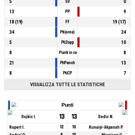
5
0
SD
13
9
PP
18
(
19
)
19
(
17
)
FF
34
24
Pti(area)
5
10
Pti2opp
8
8
Punti in contropiede
21
13
PtiPanch
8
7
PtiCP
VISUALIZZA TUTTE LE STATISTICHE
Punti
13
13
Dojkic I.
Dedic N.
Rupert I.
12
10
Kunaiyi-Akpanah P.
Andre' O.
8
10
Morrison Q.