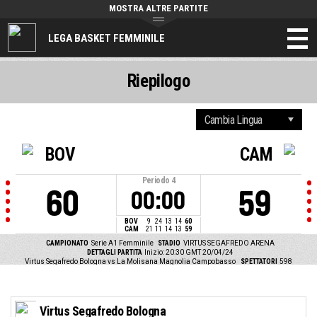
MOSTRA ALTRE PARTITE
LEGA BASKET FEMMINILE
Riepilogo
BOV
CAM
Periodo
4
60
59
00:00
BOV
9
24
13
14
60
CAM
21
11
14
13
59
CAMPIONATO
Serie A1 Femminile
STADIO
VIRTUS SEGAFREDO ARENA
DETTAGLI PARTITA
Inizio: 20:30 GMT 20/04/24
Virtus Segafredo Bologna vs La Molisana Magnolia Campobasso
SPETTATORI
598
Virtus Segafredo Bologna