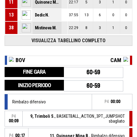
11
Quinonez Mina B.
22:17
5
3
1
0
13
Dedic N.
37:55
13
6
0
0
38
Mistinova M.
22:29
8
3
1
0
VISUALIZZA TABELLINO COMPLETO
BOV
CAM
FINE GARA
60-59
INIZIO PERIODO
60-59
Rimbalzo difensivo
P4
00:00
9, Trimboli S.
, BASKETBALL_ACTION_3PT_JUMPSHOT
P4
00:09
sbagliato
P4
00:17
11, Quinonez Mina B.
, Rimbalzo difensivo