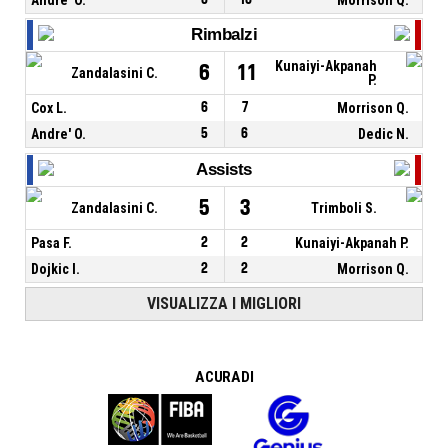
Rimbalzi
Kunaiyi-Akpanah
6
11
Zandalasini C.
P.
Cox L.
6
7
Morrison Q.
Andre' O.
5
6
Dedic N.
Assists
5
3
Zandalasini C.
Trimboli S.
Pasa F.
2
2
Kunaiyi-Akpanah P.
Dojkic I.
2
2
Morrison Q.
VISUALIZZA I MIGLIORI
A CURA DI