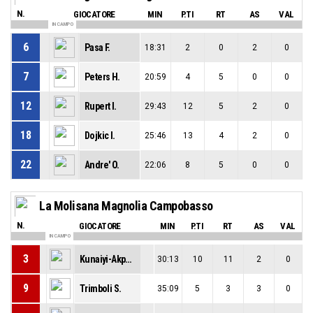
N.
GIOCATORE
MIN
P.TI
RT
AS
VAL
IN CAMPO
6
Pasa F.
18:31
2
0
2
0
7
Peters H.
20:59
4
5
0
0
12
Rupert I.
29:43
12
5
2
0
18
Dojkic I.
25:46
13
4
2
0
22
Andre' O.
22:06
8
5
0
0
La Molisana Magnolia Campobasso
N.
GIOCATORE
MIN
P.TI
RT
AS
VAL
IN CAMPO
3
Kunaiyi-Akpanah P.
30:13
10
11
2
0
9
Trimboli S.
35:09
5
3
3
0