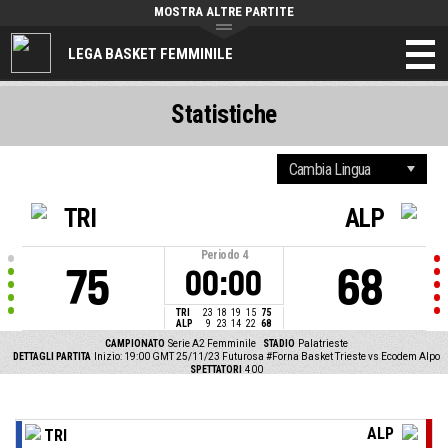
MOSTRA ALTRE PARTITE
LEGA BASKET FEMMINILE
Statistiche
TRI
ALP
Periodo
4
75
68
00:00
TRI
23
18
19
15
75
ALP
9
23
14
22
68
CAMPIONATO
Serie A2 Femminile
STADIO
Palatrieste
DETTAGLI PARTITA
Inizio: 19:00 GMT 25/11/23
Futurosa #Forna Basket Trieste vs Ecodem Alpo
SPETTATORI
400
ALP
TRI