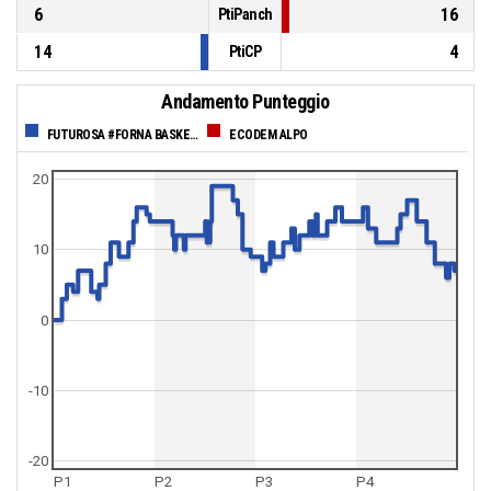
6
16
PtiPanch
14
4
PtiCP
Andamento Punteggio
FUTUROSA #FORNA BASKET TRIESTE
ECODEM ALPO
20
10
0
-10
-20
P1
P2
P3
P4