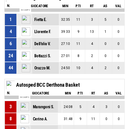
N.
GIOCATORE
MIN
P.TI
RT
AS
VAL
IN CAMPO
1
Fietta E.
32:35
11
3
5
0
4
Llorente F.
39:33
9
13
1
0
6
Dell'olio V.
27:10
11
4
0
0
24
Bottazzi S.
27:01
8
2
0
0
44
Orazzo M.
24:50
10
4
2
0
Autosped BCC Derthona Basket
N.
GIOCATORE
MIN
P.TI
RT
AS
VAL
IN CAMPO
3
Marangoni S.
24:08
5
4
3
0
8
Cerino A.
31:48
9
11
0
0