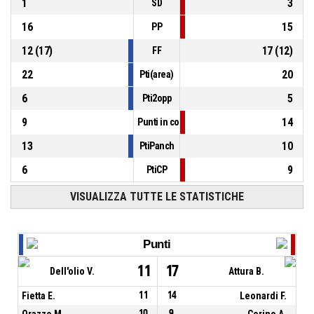
1
3
SD
16
15
PP
12
(
17
)
17
(
12
)
FF
22
20
Pti(area)
6
5
Pti2opp
9
14
Punti in contropiede
13
10
PtiPanch
6
9
PtiCP
VISUALIZZA TUTTE LE STATISTICHE
Punti
11
17
Dell'olio V.
Attura B.
Fietta E.
11
14
Leonardi F.
Orazzo M.
10
9
Cerino A.