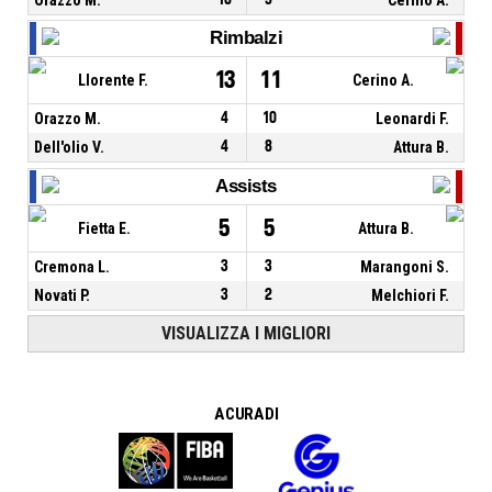
Rimbalzi
13
11
Llorente F.
Cerino A.
Orazzo M.
4
10
Leonardi F.
Dell'olio V.
4
8
Attura B.
Assists
5
5
Fietta E.
Attura B.
Cremona L.
3
3
Marangoni S.
Novati P.
3
2
Melchiori F.
VISUALIZZA I MIGLIORI
A CURA DI