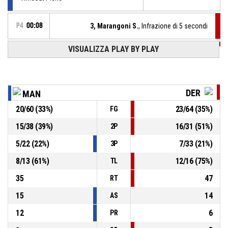
P4
00:08
3, Marangoni S.
, Infrazione di 5 secondi
VISUALIZZA PLAY BY PLAY
P4
00:12
Timeout Pieno
P4
00:31
3, Marangoni S.
, Rimbalzo difensivo
DER
MAN
20
/
60
(
33
%)
23
/
64
(
35
%)
FG
4, Llorente F.
, 2 Punti - Tiro in sospensione sbagliato
P4
00:34
15
/
38
(
39
%)
16
/
31
(
51
%)
2P
44, Orazzo M.
, Rimbalzo difensivo
P4
00:42
5
/
22
(
22
%)
7
/
33
(
21
%)
3P
8
/
13
(
61
%)
12
/
16
(
75
%)
TL
35
47
RT
15
14
AS
12
6
PR