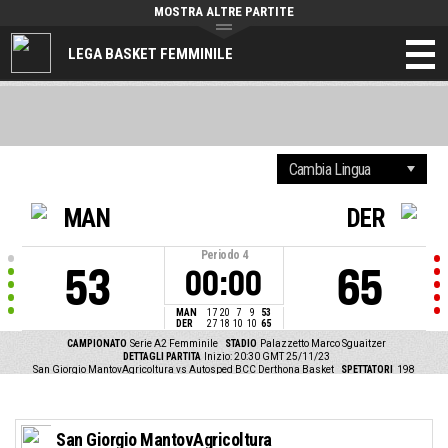
MOSTRA ALTRE PARTITE
LEGA BASKET FEMMINILE
MAN
DER
Periodo
4
53
65
00:00
MAN
17
20
7
9
53
DER
27
18
10
10
65
CAMPIONATO
Serie A2 Femminile
STADIO
Palazzetto Marco Sguaitzer
DETTAGLI PARTITA
Inizio: 20:30 GMT 25/11/23
San Giorgio MantovAgricoltura vs Autosped BCC Derthona Basket
SPETTATORI
198
San Giorgio MantovAgricoltura