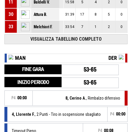
11
Baldelli V.
15:58
5
4
2
0
30
Attura B.
31:39
17
8
5
0
33
Melchiori F.
33:54
7
1
2
0
VISUALIZZA TABELLINO COMPLETO
MAN
DER
FINE GARA
53-65
INIZIO PERIODO
53-65
P4
00:00
8, Cerino A.
, Rimbalzo difensivo
4, Llorente F.
, 2 Punti - Tiro in sospensione sbagliato
P4
00:00
Timeout Pieno
P4
00:08