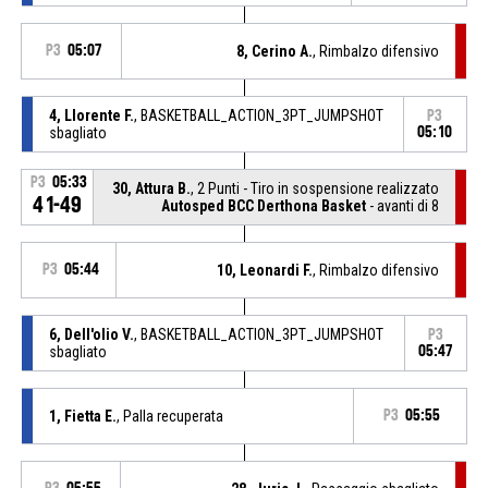
P3
05:07
8, Cerino A.
, Rimbalzo difensivo
4, Llorente F.
, BASKETBALL_ACTION_3PT_JUMPSHOT
P3
sbagliato
05:10
P3
05:33
30, Attura B.
, 2 Punti - Tiro in sospensione realizzato
41-49
Autosped BCC Derthona Basket
- avanti di 8
P3
05:44
10, Leonardi F.
, Rimbalzo difensivo
6, Dell'olio V.
, BASKETBALL_ACTION_3PT_JUMPSHOT
P3
sbagliato
05:47
1, Fietta E.
, Palla recuperata
P3
05:55