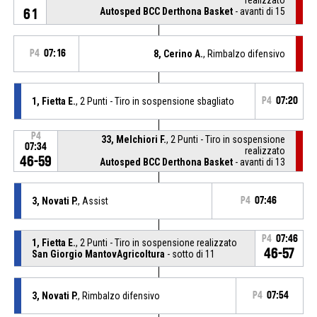
Autosped BCC Derthona Basket
- avanti di 15
61
P4
07:16
8, Cerino A.
, Rimbalzo difensivo
1, Fietta E.
, 2 Punti - Tiro in sospensione sbagliato
P4
07:20
P4
33, Melchiori F.
, 2 Punti - Tiro in sospensione
07:34
realizzato
46-59
Autosped BCC Derthona Basket
- avanti di 13
3, Novati P.
, Assist
P4
07:46
P4
07:46
1, Fietta E.
, 2 Punti - Tiro in sospensione realizzato
46-57
San Giorgio MantovAgricoltura
- sotto di 11
3, Novati P.
, Rimbalzo difensivo
P4
07:54