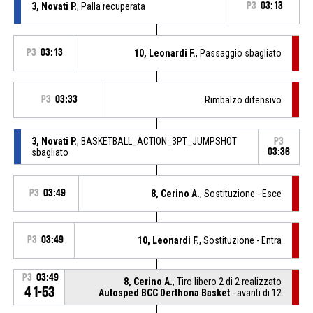
3, Novati P.
, Palla recuperata
P3
03:13
P3
03:13
10, Leonardi F.
, Passaggio sbagliato
P3
03:33
Rimbalzo difensivo
3, Novati P.
, BASKETBALL_ACTION_3PT_JUMPSHOT
P3
sbagliato
03:36
P3
03:49
8, Cerino A.
, Sostituzione - Esce
P3
03:49
10, Leonardi F.
, Sostituzione - Entra
P3
03:49
8, Cerino A.
, Tiro libero 2 di 2 realizzato
41-53
Autosped BCC Derthona Basket
- avanti di 12