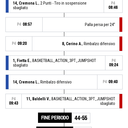
14, Cremona L.
, 2 Punti - Tiro in sospensione
P4
sbagliato
08:46
P4
08:57
Palla persa per 24''
P4
09:20
8, Cerino A.
, Rimbalzo difensivo
1, Fietta E.
, BASKETBALL_ACTION_3PT_JUMPSHOT
P4
sbagliato
09:24
14, Cremona L.
, Rimbalzo difensivo
P4
09:40
11, Baldelli V.
, BASKETBALL_ACTION_3PT_JUMPSHOT
P4
09:43
sbagliato
FINE PERIODO
44-55