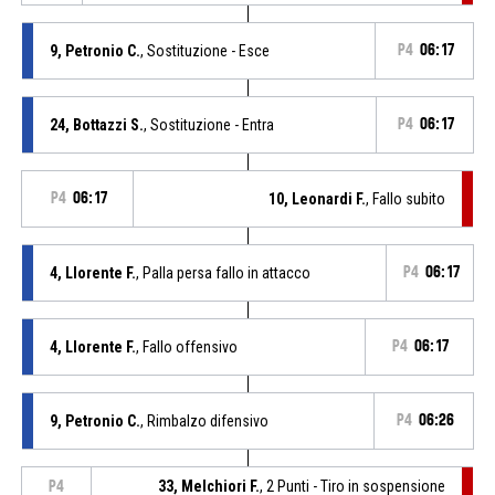
9, Petronio C.
, Sostituzione - Esce
P4
06:17
24, Bottazzi S.
, Sostituzione - Entra
P4
06:17
P4
06:17
10, Leonardi F.
, Fallo subito
4, Llorente F.
, Palla persa fallo in attacco
P4
06:17
4, Llorente F.
, Fallo offensivo
P4
06:17
9, Petronio C.
, Rimbalzo difensivo
P4
06:26
33, Melchiori F.
, 2 Punti - Tiro in sospensione
P4