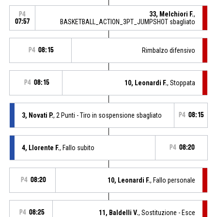
33, Melchiori F.
,
P4
07:57
BASKETBALL_ACTION_3PT_JUMPSHOT sbagliato
P4
08:15
Rimbalzo difensivo
P4
08:15
10, Leonardi F.
, Stoppata
3, Novati P.
, 2 Punti - Tiro in sospensione sbagliato
P4
08:15
4, Llorente F.
, Fallo subito
P4
08:20
P4
08:20
10, Leonardi F.
, Fallo personale
P4
08:25
11, Baldelli V.
, Sostituzione - Esce