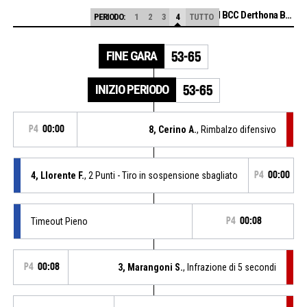
Autosped BCC Derthona Basket
PERIODO:
1
2
3
4
TUTTO
FINE GARA
53-65
INIZIO PERIODO
53-65
P4
00:00
8, Cerino A.
, Rimbalzo difensivo
4, Llorente F.
, 2 Punti - Tiro in sospensione sbagliato
P4
00:00
Timeout Pieno
P4
00:08
P4
00:08
3, Marangoni S.
, Infrazione di 5 secondi