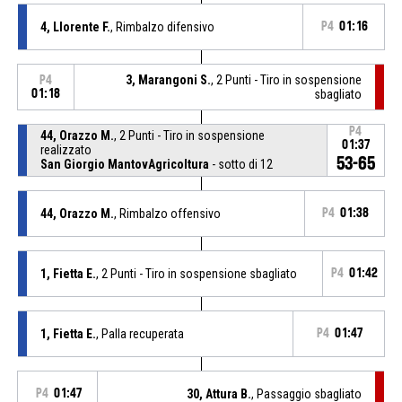
4, Llorente F.
, Rimbalzo difensivo
P4
01:16
3, Marangoni S.
, 2 Punti - Tiro in sospensione
P4
01:18
sbagliato
P4
44, Orazzo M.
, 2 Punti - Tiro in sospensione
01:37
realizzato
53-65
San Giorgio MantovAgricoltura
- sotto di 12
44, Orazzo M.
, Rimbalzo offensivo
P4
01:38
1, Fietta E.
, 2 Punti - Tiro in sospensione sbagliato
P4
01:42
1, Fietta E.
, Palla recuperata
P4
01:47
P4
01:47
30, Attura B.
, Passaggio sbagliato