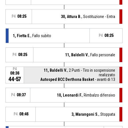
P4
08:25
30, Attura B.
, Sostituzione - Entra
1, Fietta E.
, Fallo subito
P4
08:25
P4
08:25
11, Baldelli V.
, Fallo personale
P4
11, Baldelli V.
, 2 Punti - Tiro in sospensione
08:36
realizzato
44-57
Autosped BCC Derthona Basket
- avanti di 13
P4
08:37
10, Leonardi F.
, Rimbalzo difensivo
P4
08:46
3, Marangoni S.
, Stoppata