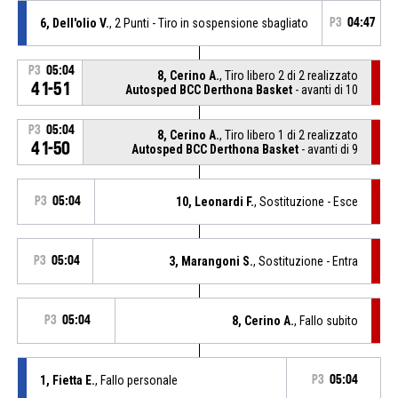
6, Dell'olio V.
, 2 Punti - Tiro in sospensione sbagliato
P3
04:47
P3
05:04
8, Cerino A.
, Tiro libero 2 di 2 realizzato
41-51
Autosped BCC Derthona Basket
- avanti di 10
P3
05:04
8, Cerino A.
, Tiro libero 1 di 2 realizzato
41-50
Autosped BCC Derthona Basket
- avanti di 9
P3
05:04
10, Leonardi F.
, Sostituzione - Esce
P3
05:04
3, Marangoni S.
, Sostituzione - Entra
P3
05:04
8, Cerino A.
, Fallo subito
1, Fietta E.
, Fallo personale
P3
05:04