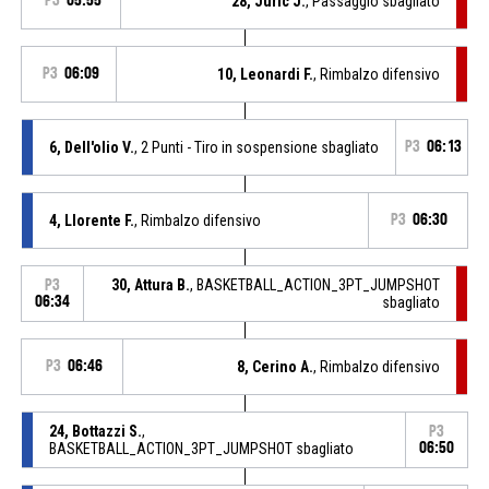
P3
05:55
28, Juric J.
, Passaggio sbagliato
P3
06:09
10, Leonardi F.
, Rimbalzo difensivo
6, Dell'olio V.
, 2 Punti - Tiro in sospensione sbagliato
P3
06:13
4, Llorente F.
, Rimbalzo difensivo
P3
06:30
30, Attura B.
, BASKETBALL_ACTION_3PT_JUMPSHOT
P3
06:34
sbagliato
P3
06:46
8, Cerino A.
, Rimbalzo difensivo
24, Bottazzi S.
,
P3
BASKETBALL_ACTION_3PT_JUMPSHOT sbagliato
06:50