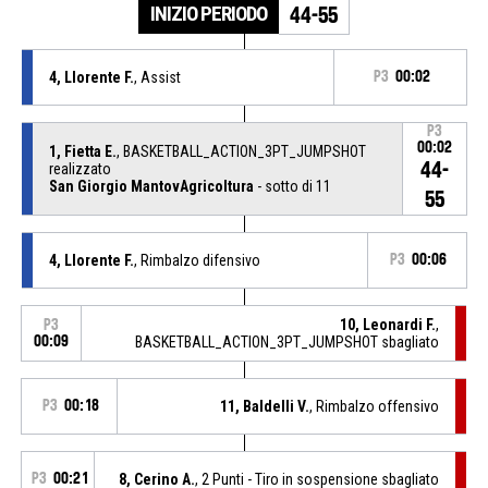
INIZIO PERIODO
44-55
4, Llorente F.
, Assist
P3
00:02
P3
00:02
1, Fietta E.
, BASKETBALL_ACTION_3PT_JUMPSHOT
44-
realizzato
San Giorgio MantovAgricoltura
- sotto di 11
55
4, Llorente F.
, Rimbalzo difensivo
P3
00:06
10, Leonardi F.
,
P3
00:09
BASKETBALL_ACTION_3PT_JUMPSHOT sbagliato
P3
00:18
11, Baldelli V.
, Rimbalzo offensivo
P3
00:21
8, Cerino A.
, 2 Punti - Tiro in sospensione sbagliato