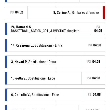
P3
04:02
8, Cerino A.
, Rimbalzo difensivo
24, Bottazzi S.
,
P3
BASKETBALL_ACTION_3PT_JUMPSHOT sbagliato
04:05
14, Cremona L.
, Sostituzione - Entra
P3
04:08
3, Novati P.
, Sostituzione - Entra
P3
04:08
1, Fietta E.
, Sostituzione - Esce
P3
04:08
6, Dell'olio V.
, Sostituzione - Esce
P3
04:08