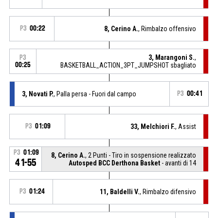
P3
00:22
8, Cerino A.
, Rimbalzo offensivo
3, Marangoni S.
,
P3
00:25
BASKETBALL_ACTION_3PT_JUMPSHOT sbagliato
3, Novati P.
, Palla persa - Fuori dal campo
P3
00:41
P3
01:09
33, Melchiori F.
, Assist
P3
01:09
8, Cerino A.
, 2 Punti - Tiro in sospensione realizzato
41-55
Autosped BCC Derthona Basket
- avanti di 14
P3
01:24
11, Baldelli V.
, Rimbalzo difensivo