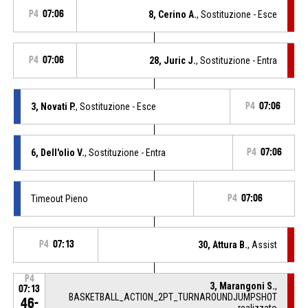
P4
07:06
8, Cerino A.
, Sostituzione - Esce
P4
07:06
28, Juric J.
, Sostituzione - Entra
3, Novati P.
, Sostituzione - Esce
P4
07:06
6, Dell'olio V.
, Sostituzione - Entra
P4
07:06
Timeout Pieno
P4
07:06
P4
07:13
30, Attura B.
, Assist
P4
3, Marangoni S.
,
07:13
BASKETBALL_ACTION_2PT_TURNAROUNDJUMPSHOT
46-
realizzato