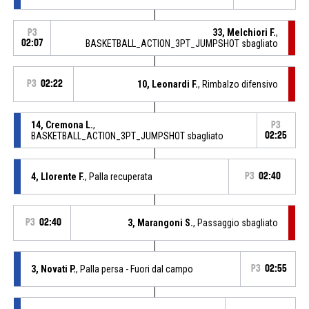
33, Melchiori F.
,
P3
02:07
BASKETBALL_ACTION_3PT_JUMPSHOT sbagliato
P3
02:22
10, Leonardi F.
, Rimbalzo difensivo
14, Cremona L.
,
P3
BASKETBALL_ACTION_3PT_JUMPSHOT sbagliato
02:25
4, Llorente F.
, Palla recuperata
P3
02:40
P3
02:40
3, Marangoni S.
, Passaggio sbagliato
3, Novati P.
, Palla persa - Fuori dal campo
P3
02:55