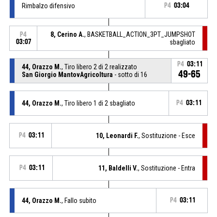
Rimbalzo difensivo
P4
03:04
8, Cerino A.
, BASKETBALL_ACTION_3PT_JUMPSHOT
P4
03:07
sbagliato
P4
03:11
44, Orazzo M.
, Tiro libero 2 di 2 realizzato
49-65
San Giorgio MantovAgricoltura
- sotto di 16
44, Orazzo M.
, Tiro libero 1 di 2 sbagliato
P4
03:11
P4
03:11
10, Leonardi F.
, Sostituzione - Esce
P4
03:11
11, Baldelli V.
, Sostituzione - Entra
44, Orazzo M.
, Fallo subito
P4
03:11