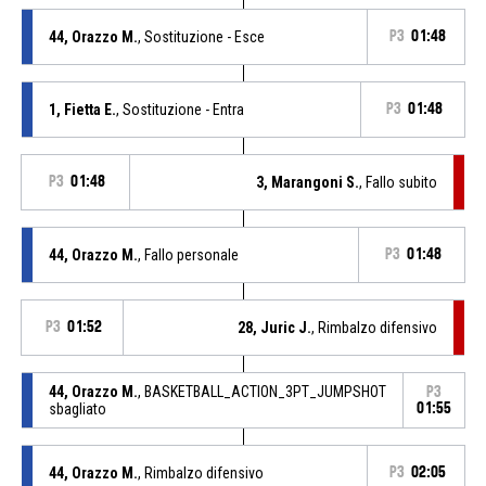
44, Orazzo M.
, Sostituzione - Esce
P3
01:48
1, Fietta E.
, Sostituzione - Entra
P3
01:48
P3
01:48
3, Marangoni S.
, Fallo subito
44, Orazzo M.
, Fallo personale
P3
01:48
P3
01:52
28, Juric J.
, Rimbalzo difensivo
44, Orazzo M.
, BASKETBALL_ACTION_3PT_JUMPSHOT
P3
sbagliato
01:55
44, Orazzo M.
, Rimbalzo difensivo
P3
02:05