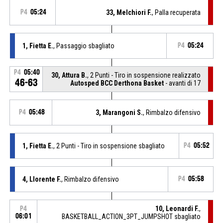
P4
05:24
33, Melchiori F.
, Palla recuperata
1, Fietta E.
, Passaggio sbagliato
P4
05:24
P4
05:40
30, Attura B.
, 2 Punti - Tiro in sospensione realizzato
46-63
Autosped BCC Derthona Basket
- avanti di 17
P4
05:48
3, Marangoni S.
, Rimbalzo difensivo
1, Fietta E.
, 2 Punti - Tiro in sospensione sbagliato
P4
05:52
4, Llorente F.
, Rimbalzo difensivo
P4
05:58
10, Leonardi F.
,
P4
06:01
BASKETBALL_ACTION_3PT_JUMPSHOT sbagliato