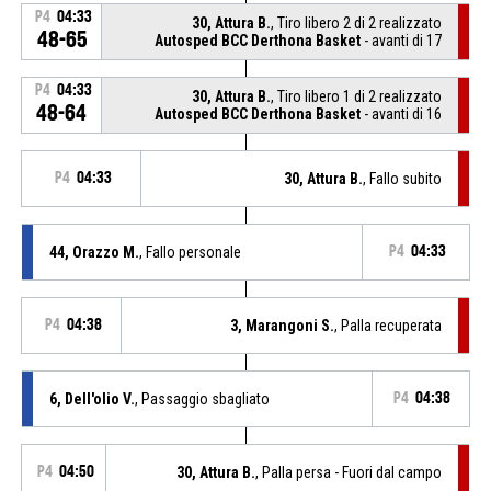
P4
04:33
30, Attura B.
, Tiro libero 2 di 2 realizzato
48-65
Autosped BCC Derthona Basket
- avanti di 17
P4
04:33
30, Attura B.
, Tiro libero 1 di 2 realizzato
48-64
Autosped BCC Derthona Basket
- avanti di 16
P4
04:33
30, Attura B.
, Fallo subito
44, Orazzo M.
, Fallo personale
P4
04:33
P4
04:38
3, Marangoni S.
, Palla recuperata
6, Dell'olio V.
, Passaggio sbagliato
P4
04:38
P4
04:50
30, Attura B.
, Palla persa - Fuori dal campo