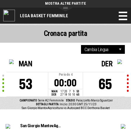
MOSTRA ALTRE PARTITE
LEGA BASKET FEMMINILE
Cronaca partita
MAN
DER
Periodo
4
53
65
00:00
MAN
17
20
7
9
53
DER
27
18
10
10
65
CAMPIONATO
Serie A2 Femminile
STADIO
Palazzetto Marco Sguaitzer
DETTAGLI PARTITA
Inizio: 20:30 GMT 25/11/23
San Giorgio MantovAgricoltura vs Autosped BCC Derthona Basket
San Giorgio MantovAgricoltura