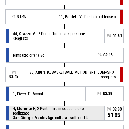
P4
01:48
11, Baldelli V.
, Rimbalzo difensivo
44, Orazzo M.
, 2 Punti - Tiro in sospensione
P4
01:51
sbagliato
Rimbalzo difensivo
P4
02:15
30, Attura B.
, BASKETBALL_ACTION_3PT_JUMPSHOT
P4
02:18
sbagliato
1, Fietta E.
, Assist
P4
02:39
4, Llorente F.
, 2 Punti - Tiro in sospensione
P4
02:39
realizzato
51-65
San Giorgio MantovAgricoltura
- sotto di 14