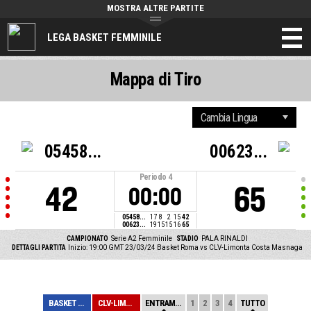
MOSTRA ALTRE PARTITE
LEGA BASKET FEMMINILE
Mappa di Tiro
05458...
00623...
Periodo
4
42
65
00:00
05458...
17
8
2
15
42
00623...
19
15
15
16
65
CAMPIONATO
Serie A2 Femminile
STADIO
PALA RINALDI
DETTAGLI PARTITA
Inizio: 19:00 GMT 23/03/24
Basket Roma vs CLV-Limonta Costa Masnaga
BASKET ROMA
CLV-LIMONTA COS...
ENTRAMBE
1
2
3
4
TUTTO