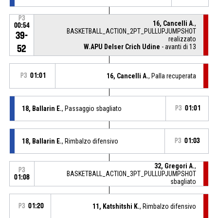
P3
16, Cancelli A.
,
00:54
BASKETBALL_ACTION_2PT_PULLUPJUMPSHOT
39-
realizzato
W.APU Delser Crich Udine
- avanti di 13
52
P3
01:01
16, Cancelli A.
, Palla recuperata
18, Ballarin E.
, Passaggio sbagliato
P3
01:01
18, Ballarin E.
, Rimbalzo difensivo
P3
01:03
32, Gregori A.
,
P3
BASKETBALL_ACTION_3PT_PULLUPJUMPSHOT
01:08
sbagliato
P3
01:20
11, Katshitshi K.
, Rimbalzo difensivo