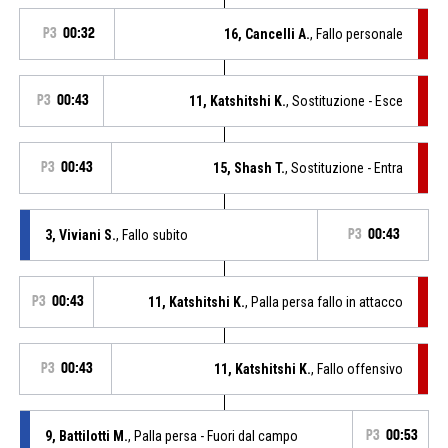
P3
00:32
16, Cancelli A.
, Fallo personale
P3
00:43
11, Katshitshi K.
, Sostituzione - Esce
P3
00:43
15, Shash T.
, Sostituzione - Entra
3, Viviani S.
, Fallo subito
P3
00:43
P3
00:43
11, Katshitshi K.
, Palla persa fallo in attacco
P3
00:43
11, Katshitshi K.
, Fallo offensivo
9, Battilotti M.
, Palla persa - Fuori dal campo
P3
00:53