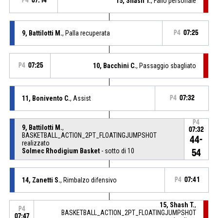
P4
07:14
15, Shash T.
, Fallo personale
9, Battilotti M.
, Palla recuperata
P4
07:25
P4
07:25
10, Bacchini C.
, Passaggio sbagliato
11, Bonivento C.
, Assist
P4
07:32
P4
9, Battilotti M.
,
07:32
BASKETBALL_ACTION_2PT_FLOATINGJUMPSHOT
44-
realizzato
Solmec Rhodigium Basket
- sotto di 10
54
14, Zanetti S.
, Rimbalzo difensivo
P4
07:41
15, Shash T.
,
P4
BASKETBALL_ACTION_2PT_FLOATINGJUMPSHOT
07:47