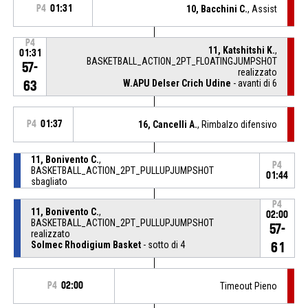
P4
01:31
10, Bacchini C.
, Assist
P4
11, Katshitshi K.
,
01:31
BASKETBALL_ACTION_2PT_FLOATINGJUMPSHOT
57-
realizzato
W.APU Delser Crich Udine
- avanti di 6
63
P4
01:37
16, Cancelli A.
, Rimbalzo difensivo
11, Bonivento C.
,
P4
BASKETBALL_ACTION_2PT_PULLUPJUMPSHOT
01:44
sbagliato
P4
11, Bonivento C.
,
02:00
BASKETBALL_ACTION_2PT_PULLUPJUMPSHOT
57-
realizzato
Solmec Rhodigium Basket
- sotto di 4
61
P4
02:00
Timeout Pieno