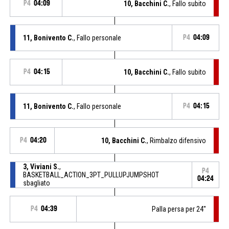
P4
04:09
10, Bacchini C.
, Fallo subito
11, Bonivento C.
, Fallo personale
P4
04:09
P4
04:15
10, Bacchini C.
, Fallo subito
11, Bonivento C.
, Fallo personale
P4
04:15
P4
04:20
10, Bacchini C.
, Rimbalzo difensivo
3, Viviani S.
,
P4
BASKETBALL_ACTION_3PT_PULLUPJUMPSHOT
04:24
sbagliato
P4
04:39
Palla persa per 24''