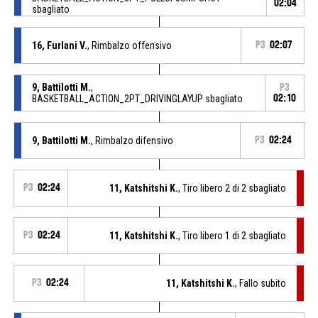
02:04
sbagliato
16, Furlani V.
, Rimbalzo offensivo
P3
02:07
9, Battilotti M.
,
P3
BASKETBALL_ACTION_2PT_DRIVINGLAYUP sbagliato
02:10
9, Battilotti M.
, Rimbalzo difensivo
P3
02:24
P3
02:24
11, Katshitshi K.
, Tiro libero 2 di 2 sbagliato
P3
02:24
11, Katshitshi K.
, Tiro libero 1 di 2 sbagliato
P3
02:24
11, Katshitshi K.
, Fallo subito