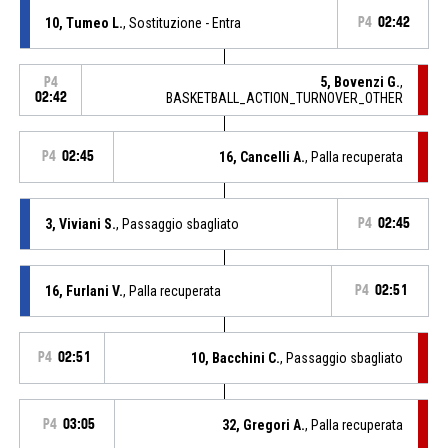
10, Tumeo L.
, Sostituzione - Entra
P4
02:42
5, Bovenzi G.
,
P4
02:42
BASKETBALL_ACTION_TURNOVER_OTHER
P4
02:45
16, Cancelli A.
, Palla recuperata
3, Viviani S.
, Passaggio sbagliato
P4
02:45
16, Furlani V.
, Palla recuperata
P4
02:51
P4
02:51
10, Bacchini C.
, Passaggio sbagliato
P4
03:05
32, Gregori A.
, Palla recuperata