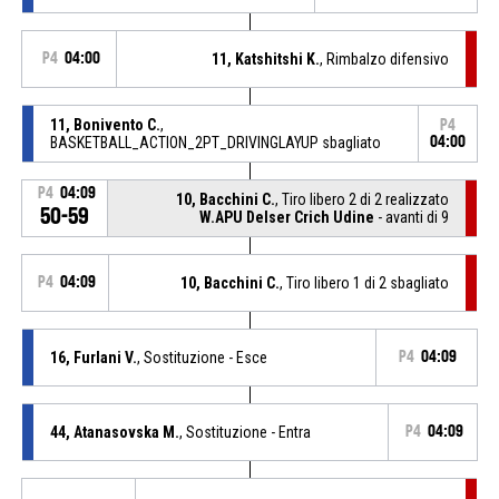
P4
04:00
11, Katshitshi K.
, Rimbalzo difensivo
11, Bonivento C.
,
P4
BASKETBALL_ACTION_2PT_DRIVINGLAYUP sbagliato
04:00
P4
04:09
10, Bacchini C.
, Tiro libero 2 di 2 realizzato
50-59
W.APU Delser Crich Udine
- avanti di 9
P4
04:09
10, Bacchini C.
, Tiro libero 1 di 2 sbagliato
16, Furlani V.
, Sostituzione - Esce
P4
04:09
44, Atanasovska M.
, Sostituzione - Entra
P4
04:09