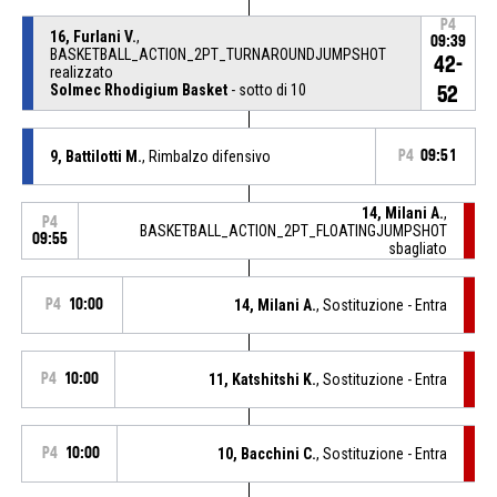
P4
16, Furlani V.
,
09:39
BASKETBALL_ACTION_2PT_TURNAROUNDJUMPSHOT
42-
realizzato
Solmec Rhodigium Basket
- sotto di 10
52
9, Battilotti M.
, Rimbalzo difensivo
P4
09:51
14, Milani A.
,
P4
BASKETBALL_ACTION_2PT_FLOATINGJUMPSHOT
09:55
sbagliato
P4
10:00
14, Milani A.
, Sostituzione - Entra
P4
10:00
11, Katshitshi K.
, Sostituzione - Entra
P4
10:00
10, Bacchini C.
, Sostituzione - Entra