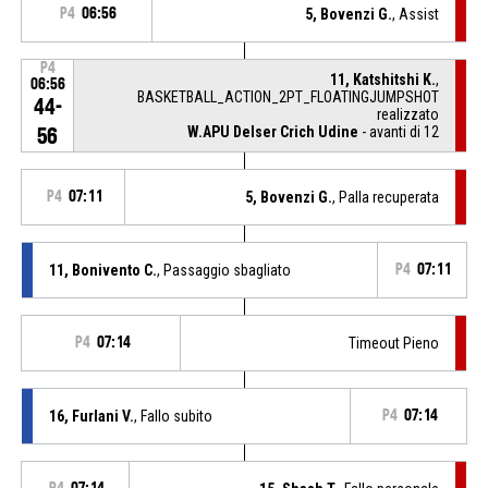
P4
06:56
5, Bovenzi G.
, Assist
P4
11, Katshitshi K.
,
06:56
BASKETBALL_ACTION_2PT_FLOATINGJUMPSHOT
44-
realizzato
W.APU Delser Crich Udine
- avanti di 12
56
P4
07:11
5, Bovenzi G.
, Palla recuperata
11, Bonivento C.
, Passaggio sbagliato
P4
07:11
P4
07:14
Timeout Pieno
16, Furlani V.
, Fallo subito
P4
07:14