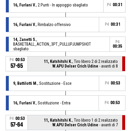
16, Furlani V.
, 2 Punti - In appoggio sbagliato
P4
00:31
16, Furlani V.
, Rimbalzo offensivo
P4
00:31
14, Zanetti S.
,
P4
BASKETBALL_ACTION_3PT_PULLUPJUMPSHOT
00:35
sbagliato
P4
00:53
11, Katshitshi K.
, Tiro libero 2 di 2 realizzato
57-65
W.APU Delser Crich Udine
- avanti di 8
9, Battilotti M.
, Sostituzione - Esce
P4
00:53
16, Furlani V.
, Sostituzione - Entra
P4
00:53
P4
00:53
11, Katshitshi K.
, Tiro libero 1 di 2 realizzato
57-64
W.APU Delser Crich Udine
- avanti di 7