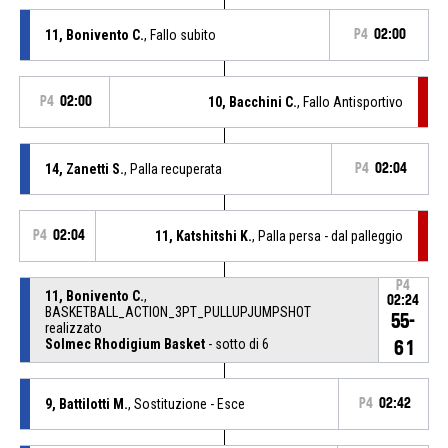
11, Bonivento C.
, Fallo subito
P4
02:00
P4
02:00
10, Bacchini C.
, Fallo Antisportivo
14, Zanetti S.
, Palla recuperata
P4
02:04
P4
02:04
11, Katshitshi K.
, Palla persa - dal palleggio
P4
11, Bonivento C.
,
02:24
BASKETBALL_ACTION_3PT_PULLUPJUMPSHOT
55-
realizzato
Solmec Rhodigium Basket
- sotto di 6
61
9, Battilotti M.
, Sostituzione - Esce
P4
02:42