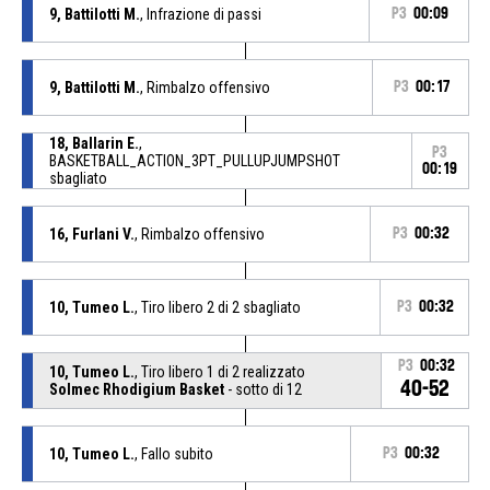
9, Battilotti M.
, Infrazione di passi
P3
00:09
9, Battilotti M.
, Rimbalzo offensivo
P3
00:17
18, Ballarin E.
,
P3
BASKETBALL_ACTION_3PT_PULLUPJUMPSHOT
00:19
sbagliato
16, Furlani V.
, Rimbalzo offensivo
P3
00:32
10, Tumeo L.
, Tiro libero 2 di 2 sbagliato
P3
00:32
P3
00:32
10, Tumeo L.
, Tiro libero 1 di 2 realizzato
40-52
Solmec Rhodigium Basket
- sotto di 12
10, Tumeo L.
, Fallo subito
P3
00:32