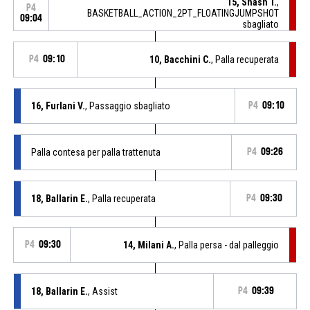
15, Shash T.
,
P4
BASKETBALL_ACTION_2PT_FLOATINGJUMPSHOT
09:04
sbagliato
P4
09:10
10, Bacchini C.
, Palla recuperata
16, Furlani V.
, Passaggio sbagliato
P4
09:10
Palla contesa per palla trattenuta
P4
09:26
18, Ballarin E.
, Palla recuperata
P4
09:30
P4
09:30
14, Milani A.
, Palla persa - dal palleggio
18, Ballarin E.
, Assist
P4
09:39