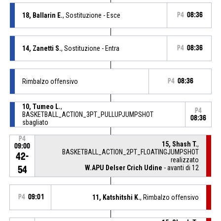
18, Ballarin E.
, Sostituzione - Esce
P4
08:36
14, Zanetti S.
, Sostituzione - Entra
P4
08:36
Rimbalzo offensivo
P4
08:36
10, Tumeo L.
,
P4
BASKETBALL_ACTION_3PT_PULLUPJUMPSHOT
08:36
sbagliato
P4
15, Shash T.
,
09:00
BASKETBALL_ACTION_2PT_FLOATINGJUMPSHOT
42-
realizzato
W.APU Delser Crich Udine
- avanti di 12
54
P4
09:01
11, Katshitshi K.
, Rimbalzo offensivo