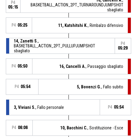
P4
BASKETBALL_ACTION_2PT_TURNAROUNDJUMPSHOT
05:15
sbagliato
P4
05:25
11, Katshitshi K.
, Rimbalzo difensivo
14, Zanetti S.
,
P4
BASKETBALL_ACTION_2PT_PULLUPJUMPSHOT
05:29
sbagliato
P4
05:50
16, Cancelli A.
, Passaggio sbagliato
P4
05:54
5, Bovenzi G.
, Fallo subito
3, Viviani S.
, Fallo personale
P4
05:54
P4
06:06
10, Bacchini C.
, Sostituzione - Esce