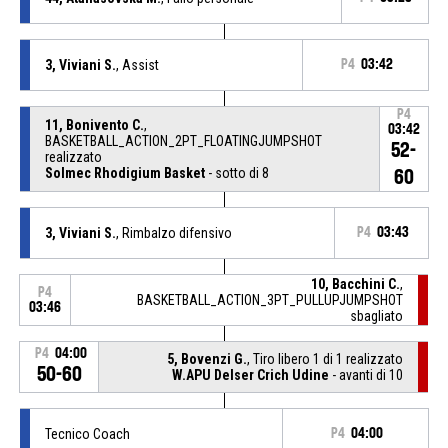
3, Viviani S.
, Assist
P4
03:42
P4
11, Bonivento C.
,
03:42
BASKETBALL_ACTION_2PT_FLOATINGJUMPSHOT
52-
realizzato
Solmec Rhodigium Basket
- sotto di 8
60
3, Viviani S.
, Rimbalzo difensivo
P4
03:43
10, Bacchini C.
,
P4
BASKETBALL_ACTION_3PT_PULLUPJUMPSHOT
03:46
sbagliato
P4
04:00
5, Bovenzi G.
, Tiro libero 1 di 1 realizzato
50-60
W.APU Delser Crich Udine
- avanti di 10
Tecnico Coach
P4
04:00