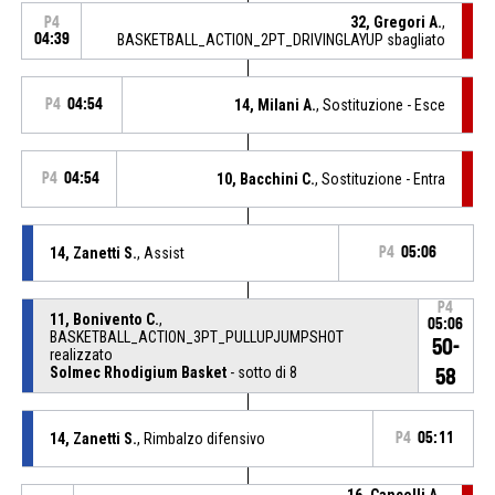
32, Gregori A.
,
P4
04:39
BASKETBALL_ACTION_2PT_DRIVINGLAYUP sbagliato
P4
04:54
14, Milani A.
, Sostituzione - Esce
P4
04:54
10, Bacchini C.
, Sostituzione - Entra
14, Zanetti S.
, Assist
P4
05:06
P4
11, Bonivento C.
,
05:06
BASKETBALL_ACTION_3PT_PULLUPJUMPSHOT
50-
realizzato
Solmec Rhodigium Basket
- sotto di 8
58
14, Zanetti S.
, Rimbalzo difensivo
P4
05:11
16, Cancelli A.
,