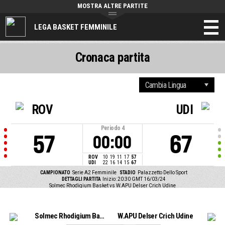
MOSTRA ALTRE PARTITE
LEGA BASKET FEMMINILE
Cronaca partita
ROV
UDI
Periodo
4
57
67
00:00
ROV
10
19
11
17
57
UDI
22
16
14
15
67
CAMPIONATO
Serie A2 Femminile
STADIO
Palazzetto Dello Sport
DETTAGLI PARTITA
Inizio: 20:30 GMT 16/03/24
Solmec Rhodigium Basket vs W.APU Delser Crich Udine
Solmec Rhodigium Basket
W.APU Delser Crich Udine