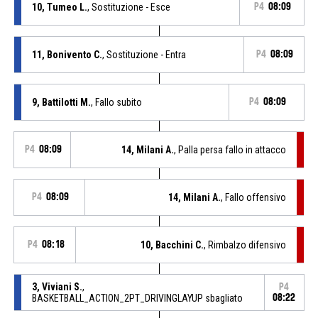
10, Tumeo L.
, Sostituzione - Esce
P4
08:09
11, Bonivento C.
, Sostituzione - Entra
P4
08:09
9, Battilotti M.
, Fallo subito
P4
08:09
P4
08:09
14, Milani A.
, Palla persa fallo in attacco
P4
08:09
14, Milani A.
, Fallo offensivo
P4
08:18
10, Bacchini C.
, Rimbalzo difensivo
3, Viviani S.
,
P4
BASKETBALL_ACTION_2PT_DRIVINGLAYUP sbagliato
08:22