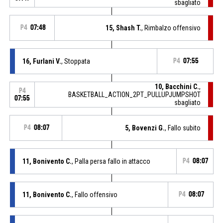
sbagliato
P4
07:48
15, Shash T.
, Rimbalzo offensivo
16, Furlani V.
, Stoppata
P4
07:55
10, Bacchini C.
,
P4
BASKETBALL_ACTION_2PT_PULLUPJUMPSHOT
07:55
sbagliato
P4
08:07
5, Bovenzi G.
, Fallo subito
11, Bonivento C.
, Palla persa fallo in attacco
P4
08:07
11, Bonivento C.
, Fallo offensivo
P4
08:07