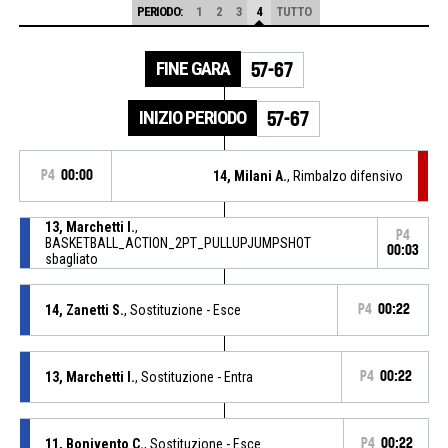
PERIODO:
1
2
3
4
TUTTO
FINE GARA
57-67
INIZIO PERIODO
57-67
P4
00:00
14, Milani A.
, Rimbalzo difensivo
13, Marchetti I.
,
P4
BASKETBALL_ACTION_2PT_PULLUPJUMPSHOT
00:03
sbagliato
14, Zanetti S.
, Sostituzione - Esce
P4
00:22
13, Marchetti I.
, Sostituzione - Entra
P4
00:22
11, Bonivento C.
, Sostituzione - Esce
P4
00:22