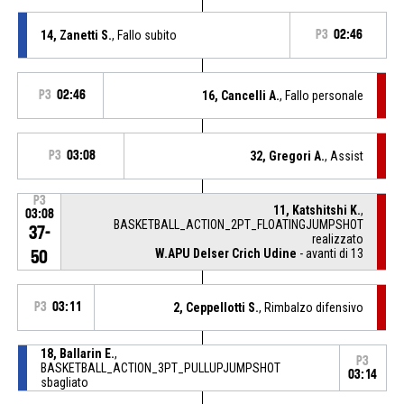
14, Zanetti S.
, Fallo subito
P3
02:46
P3
02:46
16, Cancelli A.
, Fallo personale
P3
03:08
32, Gregori A.
, Assist
P3
11, Katshitshi K.
,
03:08
BASKETBALL_ACTION_2PT_FLOATINGJUMPSHOT
37-
realizzato
W.APU Delser Crich Udine
- avanti di 13
50
P3
03:11
2, Ceppellotti S.
, Rimbalzo difensivo
18, Ballarin E.
,
P3
BASKETBALL_ACTION_3PT_PULLUPJUMPSHOT
03:14
sbagliato