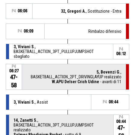
P4
06:06
32, Gregori A.
, Sostituzione - Entra
P4
06:09
Rimbalzo difensivo
3, Viviani S.
,
P4
BASKETBALL_ACTION_3PT_PULLUPJUMPSHOT
06:12
sbagliato
P4
06:27
5, Bovenzi G.
,
47-
BASKETBALL_ACTION_2PT_DRIVINGLAYUP realizzato
W.APU Delser Crich Udine
- avanti di 11
58
3, Viviani S.
, Assist
P4
06:44
P4
14, Zanetti S.
,
06:44
BASKETBALL_ACTION_3PT_PULLUPJUMPSHOT
47-
realizzato
Solmec Rhodigium Basket
- sotto di 9