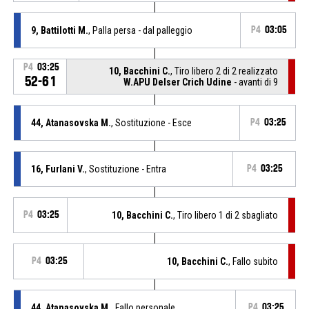
9, Battilotti M.
, Palla persa - dal palleggio
P4
03:05
P4
03:25
10, Bacchini C.
, Tiro libero 2 di 2 realizzato
52-61
W.APU Delser Crich Udine
- avanti di 9
44, Atanasovska M.
, Sostituzione - Esce
P4
03:25
16, Furlani V.
, Sostituzione - Entra
P4
03:25
P4
03:25
10, Bacchini C.
, Tiro libero 1 di 2 sbagliato
P4
03:25
10, Bacchini C.
, Fallo subito
44, Atanasovska M.
, Fallo personale
P4
03:25