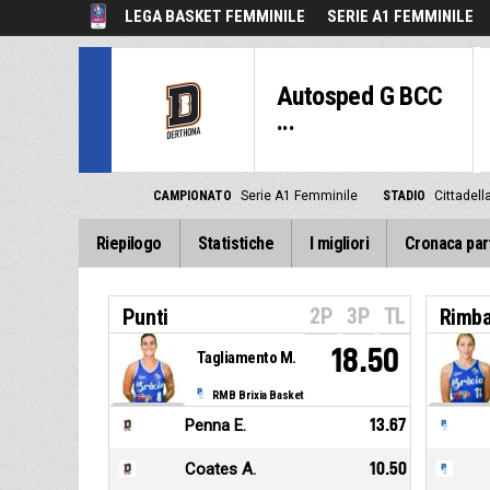
LEGA BASKET FEMMINILE
SERIE A1 FEMMINILE
Autosped G BCC
...
CAMPIONATO
Serie A1 Femminile
STADIO
Cittadell
Riepilogo
Statistiche
I migliori
Cronaca par
2P
3P
TL
Punti
Rimba
18.50
Tagliamento M.
RMB Brixia Basket
Penna E.
13.67
Coates A.
10.50