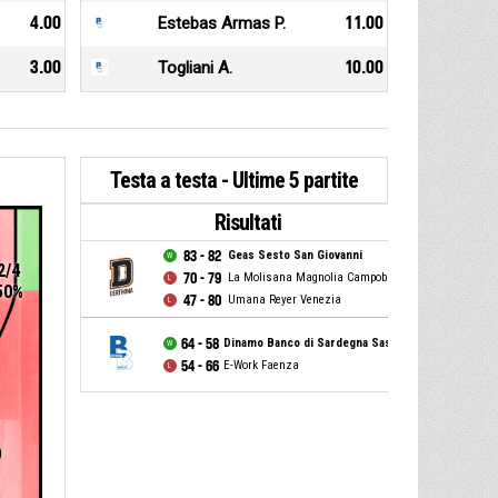
4.00
Estebas Armas P.
11.00
3.00
Togliani A.
10.00
Testa a testa - Ultime 5 partite
Risultati
83 - 82
Geas Sesto San Giovanni
2/4
70 - 79
La Molisana Magnolia Campobasso
50%
47 - 80
Umana Reyer Venezia
64 - 58
Dinamo Banco di Sardegna Sassari
54 - 66
E-Work Faenza
0