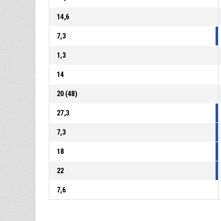
14,6
7,3
1,3
14
20 (48)
27,3
7,3
18
22
7,6