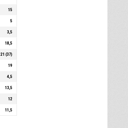
15
5
3,5
18,5
21 (37)
19
4,5
13,5
12
11,5