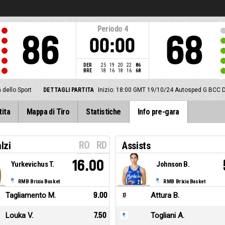
Periodo
4
86
68
00:00
DER
25
19
20
22
86
BRE
18
16
18
16
68
a dello Sport
DETTAGLI PARTITA
Inizio: 18:00 GMT 19/10/24
Autosped G BCC D
tita
Mappa di Tiro
Statistiche
Info pre-gara
RO
RD
lzi
Assists
16.00
Yurkevichus T.
Johnson B.
RMB Brixia Basket
RMB Brixia Basket
Tagliamento M.
9.00
Attura B.
Louka V.
7.50
Togliani A.