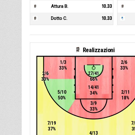
Attura B.
10.33
Dotto C.
10.33
Realizzazioni
1/3
2/6
33%
33%
2/6
27/41
33%
66%
14/41
5/10
2/11
34%
50%
18%
3/9
33%
7/19
7
37%
3
4/13