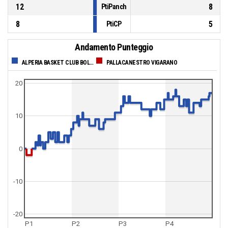
12
8
PtiPanch
8
5
PtiCP
Andamento Punteggio
ALPERIA BASKET CLUB BOLZANO
PALLACANESTRO VIGARANO
20
10
0
-10
-20
P1
P2
P3
P4