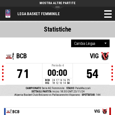
MOSTRA ALTRE PARTITE
LEGA BASKET FEMMINILE
Statistiche
BCB
VIG
Periodo
4
71
54
00:00
BCB
24
17
14
16
71
VIG
18
12
10
14
54
CAMPIONATO
Serie A2 Femminile
STADIO
PalaMazzali
DETTAGLI PARTITA
Inizio: 18:30 GMT 23/11/24
Alperia Basket Club Bolzano vs Pallacanestro Vigarano
SPETTATORI
144
VIG
BCB