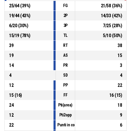
25
/
64
(
39
%)
21
/
58
(
36
%)
FG
19
/
44
(
43
%)
14
/
33
(
42
%)
2P
6
/
20
(
30
%)
7
/
25
(
28
%)
3P
15
/
19
(
78
%)
5
/
10
(
50
%)
TL
39
38
RT
19
15
AS
14
3
PR
4
4
SD
12
22
PP
15
(
16
)
16
(
15
)
FF
24
18
Pti(area)
12
9
Pti2opp
22
6
Punti in contropiede