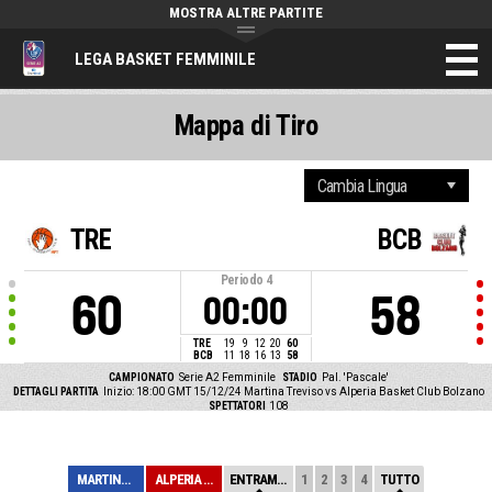
MOSTRA ALTRE PARTITE
LEGA BASKET FEMMINILE
Mappa di Tiro
TRE
BCB
Periodo
4
60
58
00:00
TRE
19
9
12
20
60
BCB
11
18
16
13
58
CAMPIONATO
Serie A2 Femminile
STADIO
Pal. 'Pascale'
DETTAGLI PARTITA
Inizio: 18:00 GMT 15/12/24
Martina Treviso vs Alperia Basket Club Bolzano
SPETTATORI
108
MARTINA TREVISO
ALPERIA BASKET ...
ENTRAMBE
1
2
3
4
TUTTO