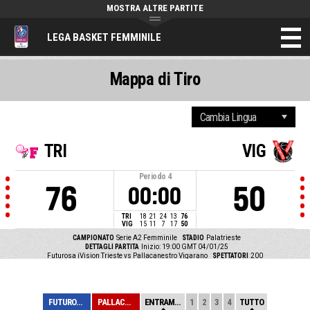
MOSTRA ALTRE PARTITE
LEGA BASKET FEMMINILE
Mappa di Tiro
TRI
VIG
Periodo
4
76
50
00:00
TRI
18
21
24
13
76
VIG
15
11
7
17
50
CAMPIONATO
Serie A2 Femminile
STADIO
Palatrieste
DETTAGLI PARTITA
Inizio: 19:00 GMT 04/01/25
Futurosa iVision Trieste vs Pallacanestro Vigarano
SPETTATORI
200
FUTUROSA IVISIO...
PALLACANESTRO V...
ENTRAMBE
1
2
3
4
TUTTO