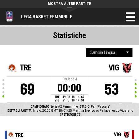
MOSTRA ALTRE PARTITE
LEGA BASKET FEMMINILE
Statistiche
TRE
VIG
Periodo
4
69
53
00:00
TRE
19
18
18
14
69
VIG
21
8
10
14
53
CAMPIONATO
Serie A2 Femminile
STADIO
Pal. 'Pascale'
DETTAGLI PARTITA
Inizio: 20:00 GMT 18/01/25
Martina Treviso vs Pallacanestro Vigarano
SPETTATORI
75
VIG
TRE