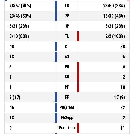
28
/
67
(
41
%)
23
/
60
(
38
%)
FG
23
/
46
(
50
%)
18
/
39
(
46
%)
2P
5
/
21
(
23
%)
5
/
21
(
23
%)
3P
8
/
10
(
80
%)
2
/
2
(
100
%)
TL
48
28
RT
13
5
AS
5
6
PR
1
2
SD
11
10
PP
9
(
17
)
17
(
9
)
FF
46
22
Pti(area)
13
2
Pti2opp
9
11
Punti in contropiede