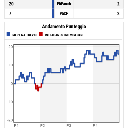
20
2
PtiPanch
7
2
PtiCP
Andamento Punteggio
MARTINA TREVISO
PALLACANESTRO VIGARANO
20
10
0
-10
-20
P1
P2
P3
P4