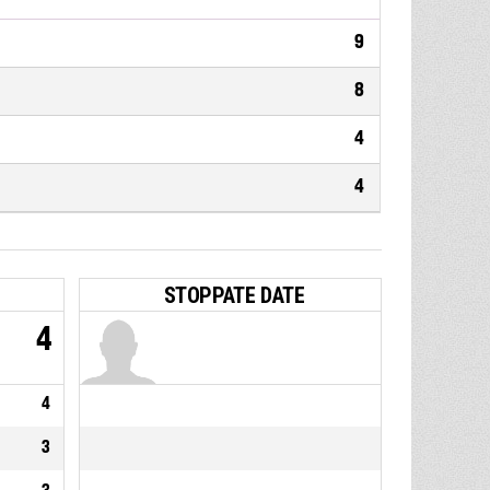
9
8
4
4
STOPPATE DATE
4
4
3