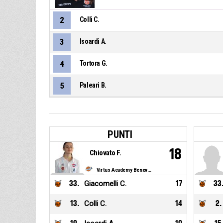
2
Colli C.
3
Isoardi A.
4
Tortora G.
5
Paleari B.
PUNTI
18
Chiovato F.
Virtus Academy Benevento
33
.
Giacomelli C.
17
33
13
.
Colli C.
14
2
.