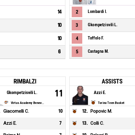
14
2
Lombardi I.
10
3
Gkompetzisvili L.
10
4
Toffolo F.
6
5
Castagna M.
RIMBALZI
ASSISTS
11
Gkompetzisvili L.
Azzi E.
Virtus Academy Benevento
Torino Teen Basket
.
Giacomelli C.
10
12
.
Popovic M.
Azzi E.
7
13
.
Colli C.