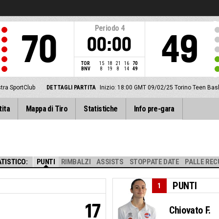
Periodo
4
70
49
00:00
TOR
15
18
21
16
70
BNV
8
19
8
14
49
tra SportClub
DETTAGLI PARTITA
Inizio: 18:00 GMT 09/02/25
Torino Teen Bas
tita
Mappa di Tiro
Statistiche
Info pre-gara
TISTICO:
PUNTI
RIMBALZI
ASSISTS
STOPPATE DATE
PALLE REC
PUNTI
1
17
Chiovato F.