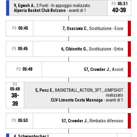
P3
05:31
9, Egwoh A.
, 2 Punti - In appoggio realizzato
40-39
Alperia Basket Club Bolzano
- avanti di 1
P3
05:45
7, Osazuwa C.
, Sostituzione - Esce
P3
05:45
6, Cibinetto G.
, Sostituzione - Entra
P3
05:49
57, Crowder J.
, Assist
P3
05:49
5, Penz E.
, BASKETBALL_ACTION_3PT_JUMPSHOT
38-
realizzato
CLV-Limonta Costa Masnaga
- avanti di 1
39
P3
05:53
57, Crowder J.
, Rimbalzo difensivo
4, Schwienbacher L.
,