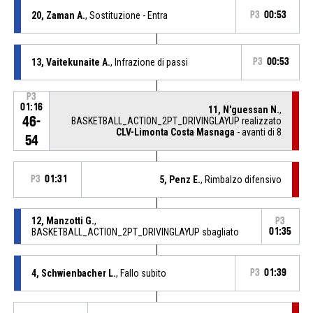
20, Zaman A.
, Sostituzione - Entra
P3
00:53
13, Vaitekunaite A.
, Infrazione di passi
P3
00:53
P3
01:16
11, N'guessan N.
,
46-
BASKETBALL_ACTION_2PT_DRIVINGLAYUP realizzato
CLV-Limonta Costa Masnaga
- avanti di 8
54
P3
01:31
5, Penz E.
, Rimbalzo difensivo
12, Manzotti G.
,
P3
BASKETBALL_ACTION_2PT_DRIVINGLAYUP sbagliato
01:35
4, Schwienbacher L.
, Fallo subito
P3
01:39