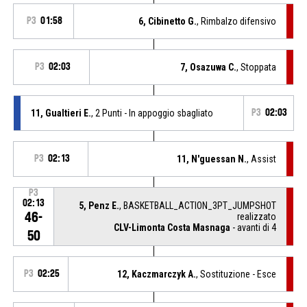
P3
01:58
6, Cibinetto G.
, Rimbalzo difensivo
P3
02:03
7, Osazuwa C.
, Stoppata
11, Gualtieri E.
, 2 Punti - In appoggio sbagliato
P3
02:03
P3
02:13
11, N'guessan N.
, Assist
P3
02:13
5, Penz E.
, BASKETBALL_ACTION_3PT_JUMPSHOT
46-
realizzato
CLV-Limonta Costa Masnaga
- avanti di 4
50
P3
02:25
12, Kaczmarczyk A.
, Sostituzione - Esce