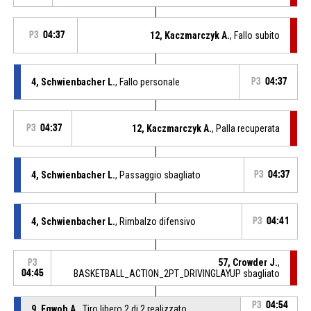
P3
04:37
12, Kaczmarczyk A.
, Fallo subito
4, Schwienbacher L.
, Fallo personale
P3
04:37
P3
04:37
12, Kaczmarczyk A.
, Palla recuperata
4, Schwienbacher L.
, Passaggio sbagliato
P3
04:37
4, Schwienbacher L.
, Rimbalzo difensivo
P3
04:41
57, Crowder J.
,
P3
04:45
BASKETBALL_ACTION_2PT_DRIVINGLAYUP sbagliato
P3
04:54
9, Egwoh A.
, Tiro libero 2 di 2 realizzato