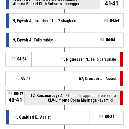
41-41
Alperia Basket Club Bolzano
- pareggia
9, Egwoh A.
, Tiro libero 1 di 2 sbagliato
P3
04:54
9, Egwoh A.
, Fallo subito
P3
04:54
P3
04:54
11, N'guessan N.
, Fallo personale
P3
05:17
57, Crowder J.
, Assist
P3
05:17
12, Kaczmarczyk A.
, 2 Punti - In appoggio realizzato
40-41
CLV-Limonta Costa Masnaga
- avanti di 1
11, Gualtieri E.
, Assist
P3
05:31