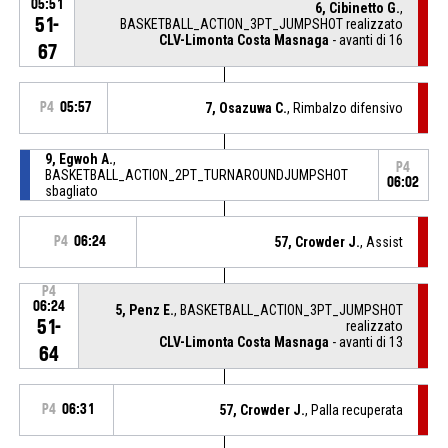
05:51
6, Cibinetto G.
,
51-
BASKETBALL_ACTION_3PT_JUMPSHOT realizzato
CLV-Limonta Costa Masnaga
- avanti di 16
67
P4
05:57
7, Osazuwa C.
, Rimbalzo difensivo
9, Egwoh A.
,
P4
BASKETBALL_ACTION_2PT_TURNAROUNDJUMPSHOT
06:02
sbagliato
P4
06:24
57, Crowder J.
, Assist
P4
06:24
5, Penz E.
, BASKETBALL_ACTION_3PT_JUMPSHOT
51-
realizzato
CLV-Limonta Costa Masnaga
- avanti di 13
64
P4
06:31
57, Crowder J.
, Palla recuperata