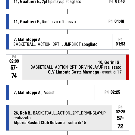
11, Gualtieri E.
, 2pt.tipinlayup sbagliato
P4
01:48
11, Gualtieri E.
, Rimbalzo offensivo
P4
01:48
7, Malintoppi A.
,
P4
BASKETBALL_ACTION_3PT_JUMPSHOT sbagliato
01:53
P4
02:09
10, Gorini G.
,
57-
BASKETBALL_ACTION_2PT_DRIVINGLAYUP realizzato
CLV-Limonta Costa Masnaga
- avanti di 17
74
7, Malintoppi A.
, Assist
P4
02:25
P4
02:25
26, Kob R.
, BASKETBALL_ACTION_2PT_DRIVINGLAYUP
57-
realizzato
Alperia Basket Club Bolzano
- sotto di 15
72