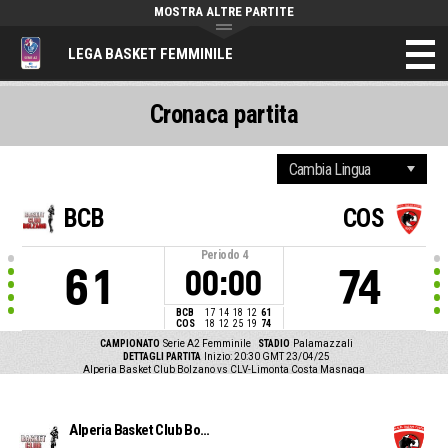
MOSTRA ALTRE PARTITE
LEGA BASKET FEMMINILE
Cronaca partita
BCB
COS
Periodo
4
61
74
00:00
BCB
17
14
18
12
61
COS
18
12
25
19
74
CAMPIONATO
Serie A2 Femminile
STADIO
Palamazzali
DETTAGLI PARTITA
Inizio: 20:30 GMT 23/04/25
Alperia Basket Club Bolzano vs CLV-Limonta Costa Masnaga
Alperia Basket Club Bolzano