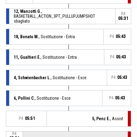
12, Manzotti G.
,
P4
BASKETBALL_ACTION_3PT_PULLUPJUMPSHOT
05:31
sbagliato
18, Bonato M.
, Sostituzione - Entra
P4
05:43
11, Gualtieri E.
, Sostituzione - Entra
P4
05:43
4, Schwienbacher L.
, Sostituzione - Esce
P4
05:43
6, Pollini C.
, Sostituzione - Esce
P4
05:43
P4
05:51
5, Penz E.
, Assist
P4