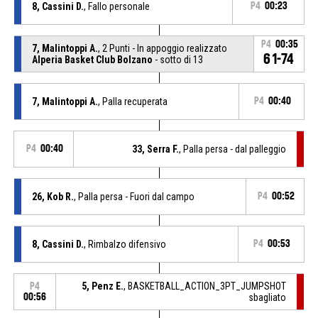
8, Cassini D.
, Fallo personale
P4
00:23
P4
00:35
7, Malintoppi A.
, 2 Punti - In appoggio realizzato
61-74
Alperia Basket Club Bolzano
- sotto di 13
7, Malintoppi A.
, Palla recuperata
P4
00:40
P4
00:40
33, Serra F.
, Palla persa - dal palleggio
26, Kob R.
, Palla persa - Fuori dal campo
P4
00:52
8, Cassini D.
, Rimbalzo difensivo
P4
00:53
5, Penz E.
, BASKETBALL_ACTION_3PT_JUMPSHOT
P4
00:56
sbagliato