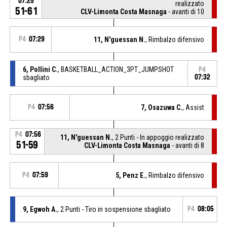
07:25
realizzato
51-61
CLV-Limonta Costa Masnaga
- avanti di 10
P4
07:29
11, N'guessan N.
, Rimbalzo difensivo
6, Pollini C.
, BASKETBALL_ACTION_3PT_JUMPSHOT
P4
sbagliato
07:32
P4
07:56
7, Osazuwa C.
, Assist
P4
07:56
11, N'guessan N.
, 2 Punti - In appoggio realizzato
51-59
CLV-Limonta Costa Masnaga
- avanti di 8
P4
07:59
5, Penz E.
, Rimbalzo difensivo
9, Egwoh A.
, 2 Punti - Tiro in sospensione sbagliato
P4
08:05