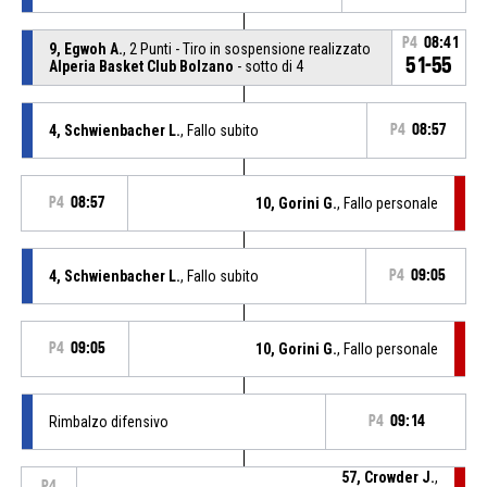
P4
08:41
9, Egwoh A.
, 2 Punti - Tiro in sospensione realizzato
51-55
Alperia Basket Club Bolzano
- sotto di 4
4, Schwienbacher L.
, Fallo subito
P4
08:57
P4
08:57
10, Gorini G.
, Fallo personale
4, Schwienbacher L.
, Fallo subito
P4
09:05
P4
09:05
10, Gorini G.
, Fallo personale
Rimbalzo difensivo
P4
09:14
57, Crowder J.
,
P4