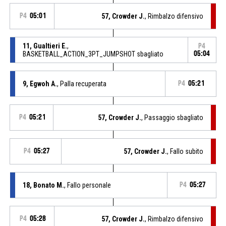
P4
05:01
57, Crowder J.
, Rimbalzo difensivo
11, Gualtieri E.
,
P4
BASKETBALL_ACTION_3PT_JUMPSHOT sbagliato
05:04
9, Egwoh A.
, Palla recuperata
P4
05:21
P4
05:21
57, Crowder J.
, Passaggio sbagliato
P4
05:27
57, Crowder J.
, Fallo subito
18, Bonato M.
, Fallo personale
P4
05:27
P4
05:28
57, Crowder J.
, Rimbalzo difensivo