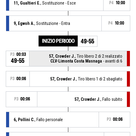
11, Gualtieri E.
, Sostituzione - Esce
P4
10:00
9, Egwoh A.
, Sostituzione - Entra
P4
10:00
INIZIO PERIODO
49-55
P3
00:03
57, Crowder J.
, Tiro libero 2 di 2 realizzato
49-55
CLV-Limonta Costa Masnaga
- avanti di 6
P3
00:06
57, Crowder J.
, Tiro libero 1 di 2 sbagliato
P3
00:06
57, Crowder J.
, Fallo subito
6, Pollini C.
, Fallo personale
P3
00:06