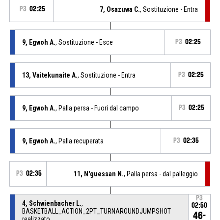
P3
02:25
7, Osazuwa C.
, Sostituzione - Entra
9, Egwoh A.
, Sostituzione - Esce
P3
02:25
13, Vaitekunaite A.
, Sostituzione - Entra
P3
02:25
9, Egwoh A.
, Palla persa - Fuori dal campo
P3
02:25
9, Egwoh A.
, Palla recuperata
P3
02:35
P3
02:35
11, N'guessan N.
, Palla persa - dal palleggio
P3
4, Schwienbacher L.
,
02:50
BASKETBALL_ACTION_2PT_TURNAROUNDJUMPSHOT
46-
realizzato