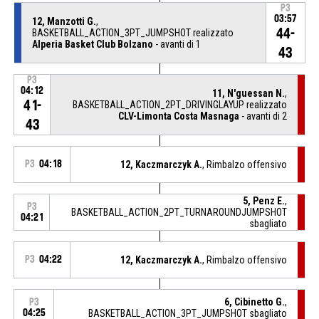
P3
03:57
12, Manzotti G.
,
44-
BASKETBALL_ACTION_3PT_JUMPSHOT realizzato
Alperia Basket Club Bolzano
- avanti di 1
43
P3
04:12
11, N'guessan N.
,
41-
BASKETBALL_ACTION_2PT_DRIVINGLAYUP realizzato
CLV-Limonta Costa Masnaga
- avanti di 2
43
P3
04:18
12, Kaczmarczyk A.
, Rimbalzo offensivo
5, Penz E.
,
P3
BASKETBALL_ACTION_2PT_TURNAROUNDJUMPSHOT
04:21
sbagliato
P3
04:22
12, Kaczmarczyk A.
, Rimbalzo offensivo
6, Cibinetto G.
,
P3
04:25
BASKETBALL_ACTION_3PT_JUMPSHOT sbagliato