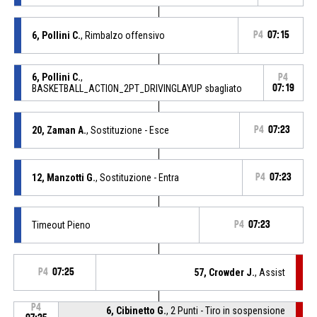
6, Pollini C.
, Rimbalzo offensivo
P4
07:15
6, Pollini C.
,
P4
BASKETBALL_ACTION_2PT_DRIVINGLAYUP sbagliato
07:19
20, Zaman A.
, Sostituzione - Esce
P4
07:23
12, Manzotti G.
, Sostituzione - Entra
P4
07:23
Timeout Pieno
P4
07:23
P4
07:25
57, Crowder J.
, Assist
P4
6, Cibinetto G.
, 2 Punti - Tiro in sospensione