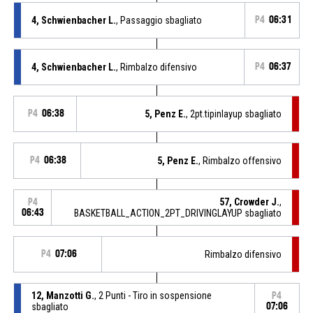
4, Schwienbacher L.
, Passaggio sbagliato
P4
06:31
4, Schwienbacher L.
, Rimbalzo difensivo
P4
06:37
P4
06:38
5, Penz E.
, 2pt.tipinlayup sbagliato
P4
06:38
5, Penz E.
, Rimbalzo offensivo
57, Crowder J.
,
P4
06:43
BASKETBALL_ACTION_2PT_DRIVINGLAYUP sbagliato
P4
07:06
Rimbalzo difensivo
12, Manzotti G.
, 2 Punti - Tiro in sospensione
P4
sbagliato
07:06