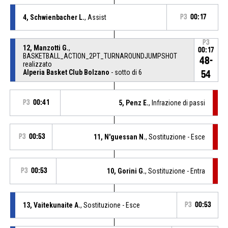
4, Schwienbacher L.
, Assist
P3
00:17
P3
12, Manzotti G.
,
00:17
BASKETBALL_ACTION_2PT_TURNAROUNDJUMPSHOT
48-
realizzato
Alperia Basket Club Bolzano
- sotto di 6
54
P3
00:41
5, Penz E.
, Infrazione di passi
P3
00:53
11, N'guessan N.
, Sostituzione - Esce
P3
00:53
10, Gorini G.
, Sostituzione - Entra
13, Vaitekunaite A.
, Sostituzione - Esce
P3
00:53