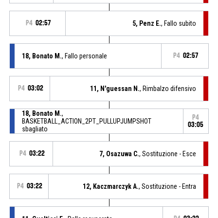
P4
02:57
5, Penz E.
, Fallo subito
18, Bonato M.
, Fallo personale
P4
02:57
P4
03:02
11, N'guessan N.
, Rimbalzo difensivo
18, Bonato M.
,
P4
BASKETBALL_ACTION_2PT_PULLUPJUMPSHOT
03:05
sbagliato
P4
03:22
7, Osazuwa C.
, Sostituzione - Esce
P4
03:22
12, Kaczmarczyk A.
, Sostituzione - Entra