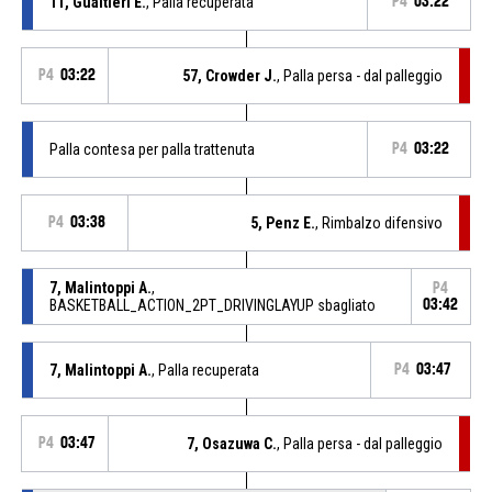
11, Gualtieri E.
, Palla recuperata
P4
03:22
P4
03:22
57, Crowder J.
, Palla persa - dal palleggio
Palla contesa per palla trattenuta
P4
03:22
P4
03:38
5, Penz E.
, Rimbalzo difensivo
7, Malintoppi A.
,
P4
BASKETBALL_ACTION_2PT_DRIVINGLAYUP sbagliato
03:42
7, Malintoppi A.
, Palla recuperata
P4
03:47
P4
03:47
7, Osazuwa C.
, Palla persa - dal palleggio