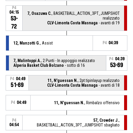
P4
04:15
7, Osazuwa C.
, BASKETBALL_ACTION_3PT_JUMPSHOT
53-
realizzato
CLV-Limonta Costa Masnaga
- avanti di 19
72
12, Manzotti G.
, Assist
P4
04:39
P4
04:39
7, Malintoppi A.
, 2 Punti - In appoggio realizzato
53-69
Alperia Basket Club Bolzano
- sotto di 16
P4
04:49
11, N'guessan N.
, 2pt.tipinlayup realizzato
51-69
CLV-Limonta Costa Masnaga
- avanti di 18
P4
04:49
11, N'guessan N.
, Rimbalzo offensivo
57, Crowder J.
,
P4
04:54
BASKETBALL_ACTION_3PT_JUMPSHOT sbagliato