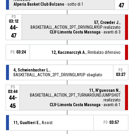
Alperia Basket Club Bolzano
- sotto di 1
47
P3
03:12
57, Crowder J.
,
44-
BASKETBALL_ACTION_2PT_DRIVINGLAYUP realizzato
CLV-Limonta Costa Masnaga
- avanti di 3
47
P3
03:24
12, Kaczmarczyk A.
, Rimbalzo difensivo
4, Schwienbacher L.
,
P3
BASKETBALL_ACTION_2PT_DRIVINGLAYUP sbagliato
03:27
P3
11, N'guessan N.
,
03:44
BASKETBALL_ACTION_2PT_TURNAROUNDJUMPSHOT
44-
realizzato
CLV-Limonta Costa Masnaga
- avanti di 1
45
11, Gualtieri E.
, Assist
P3
03:57