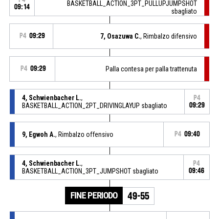
BASKETBALL_ACTION_3PT_PULLUPJUMPSHOT
09:14
sbagliato
P4
09:29
7, Osazuwa C.
, Rimbalzo difensivo
P4
09:29
Palla contesa per palla trattenuta
4, Schwienbacher L.
,
P4
BASKETBALL_ACTION_2PT_DRIVINGLAYUP sbagliato
09:29
9, Egwoh A.
, Rimbalzo offensivo
P4
09:40
4, Schwienbacher L.
,
P4
BASKETBALL_ACTION_3PT_JUMPSHOT sbagliato
09:46
FINE PERIODO
49-55