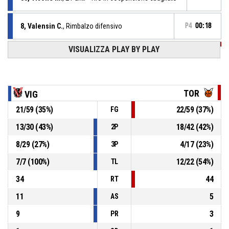
8, Valensin C.
, Rimbalzo difensivo
P4
00:18
VISUALIZZA PLAY BY PLAY
P4
00:18
19, Isoardi A.
, Tiro libero 2 di 2 sbagliato
P4
00:18
19, Isoardi A.
, Tiro libero 1 di 2 realizzato
57-60
Torino Teen Basket
- avanti di 3
TOR
VIG
21
/
59
(
35
%)
22
/
59
(
37
%)
FG
P4
00:18
19, Isoardi A.
, Fallo subito
13
/
30
(
43
%)
18
/
42
(
42
%)
2P
33, Visone M.
, Fallo personale
P4
00:18
8
/
29
(
27
%)
4
/
17
(
23
%)
3P
7
/
7
(
100
%)
12
/
22
(
54
%)
TL
34
44
RT
11
5
AS
9
3
PR