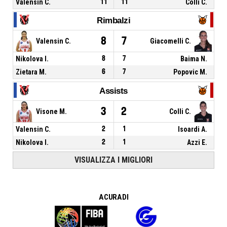
Valensin C.
11
11
Colli C.
Rimbalzi
8
7
Valensin C.
Giacomelli C.
Nikolova I.
8
7
Baima N.
Zietara M.
6
7
Popovic M.
Assists
3
2
Visone M.
Colli C.
Valensin C.
2
1
Isoardi A.
Nikolova I.
2
1
Azzi E.
VISUALIZZA I MIGLIORI
A CURA DI