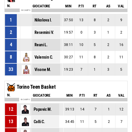
N.
GIOCATORE
MIN
P.TI
RT
AS
VAL
IN CAMPO
1
Nikolova I.
37:50
13
8
2
9
2
Resemini V.
19:57
0
3
1
2
4
Reani L.
38:11
10
5
2
16
8
Valensin C.
30:27
11
8
2
11
33
Visone M.
19:23
7
1
3
5
Torino Teen Basket
N.
GIOCATORE
MIN
P.TI
RT
AS
VAL
IN CAMPO
12
Popovic M.
39:13
14
7
1
12
13
Colli C.
34:45
11
5
2
7