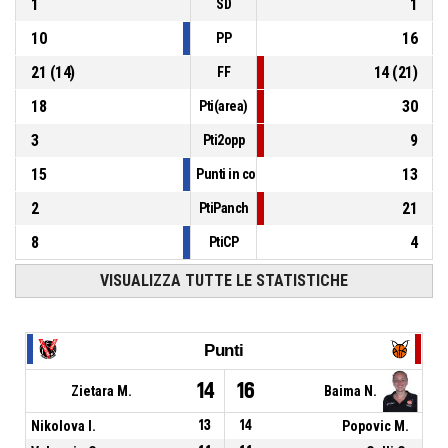
1
1
SD
10
16
PP
21
(
14
)
14
(
21
)
FF
18
30
Pti(area)
3
9
Pti2opp
15
13
Punti in contropiede
2
21
PtiPanch
8
4
PtiCP
VISUALIZZA TUTTE LE STATISTICHE
Punti
14
16
Zietara M.
Baima N.
Nikolova I.
13
14
Popovic M.