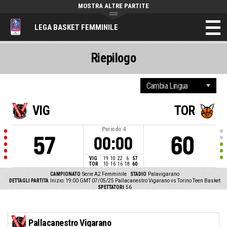
MOSTRA ALTRE PARTITE
LEGA BASKET FEMMINILE
Riepilogo
VIG
TOR
Periodo
4
57
60
00:00
VIG
19
10
22
6
57
TOR
10
16
16
18
60
CAMPIONATO
Serie A2 Femminile
STADIO
Palavigarano
DETTAGLI PARTITA
Inizio: 19:00 GMT 07/05/25
Pallacanestro Vigarano vs Torino Teen Basket
SPETTATORI
56
Pallacanestro Vigarano