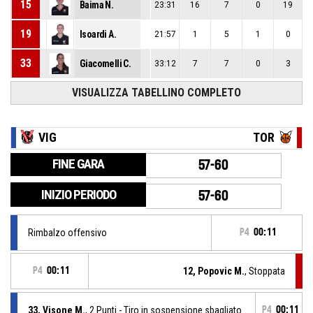
15
Baima N.
23:31
16
7
0
19
19
Isoardi A.
21:57
1
5
1
0
33
Giacomelli C.
33:12
7
7
0
3
VISUALIZZA TABELLINO COMPLETO
VIG
TOR
FINE GARA
57-60
INIZIO PERIODO
57-60
Rimbalzo offensivo
P4
00:11
P4
00:11
12, Popovic M.
, Stoppata
33, Visone M.
, 2 Punti - Tiro in sospensione sbagliato
P4
00:11