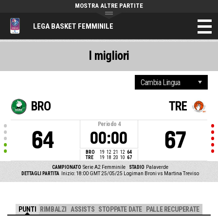
MOSTRA ALTRE PARTITE
LEGA BASKET FEMMINILE
I migliori
BRO
TRE
Periodo
4
64
67
00:00
BRO
19
12
21
12
64
TRE
19
18
20
10
67
CAMPIONATO
Serie A2 Femminile
STADIO
Palaverde
DETTAGLI PARTITA
Inizio: 18:00 GMT 25/05/25
Logiman Broni vs Martina Treviso
PUNTI
RIMBALZI
ASSISTS
STOPPATE DATE
PALLE RECUPERATE