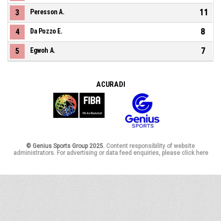
11
3
Peresson A.
8
4
Da Pozzo E.
7
5
Egwoh A.
A CURA DI
© Genius Sports Group 2025.
Content responsibility of website
administrators. For advertising or data feed enquiries, please click here