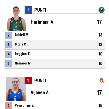
PUNTI
1
17
Hartmann A.
13
2
Baldelli V.
12
3
Morra C.
10
4
Reggiani E.
10
5
Nasraoui M.
PUNTI
1
17
Aijanen A.
15
2
Vespignani S.