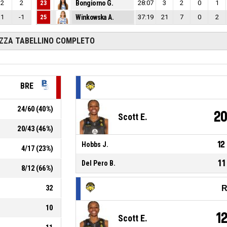
2
2
23
Bongiorno G.
28:07
3
2
0
1
1
-1
25
Winkowska A.
37:19
21
7
0
2
IZZA TABELLINO COMPLETO
BRE
24
/
60
(
40
%)
2
Scott E.
20
/
43
(
46
%)
12
Hobbs J.
4
/
17
(
23
%)
11
Del Pero B.
8
/
12
(
66
%)
32
R
10
1
Scott E.