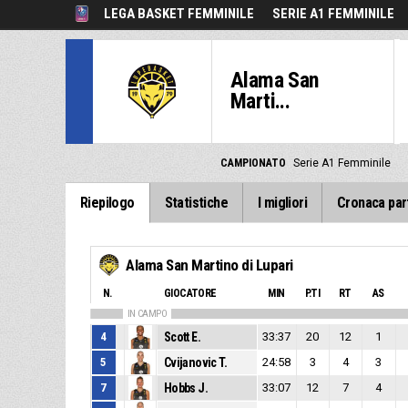
LEGA BASKET FEMMINILE
SERIE A1 FEMMINILE
Alama San
Marti...
CAMPIONATO
Serie A1 Femminile
Riepilogo
Statistiche
I migliori
Cronaca par
Alama San Martino di Lupari
N.
GIOCATORE
MIN
P.TI
RT
AS
IN CAMPO
4
Scott E.
33:37
20
12
1
5
Cvijanovic T.
24:58
3
4
3
7
Hobbs J.
33:07
12
7
4