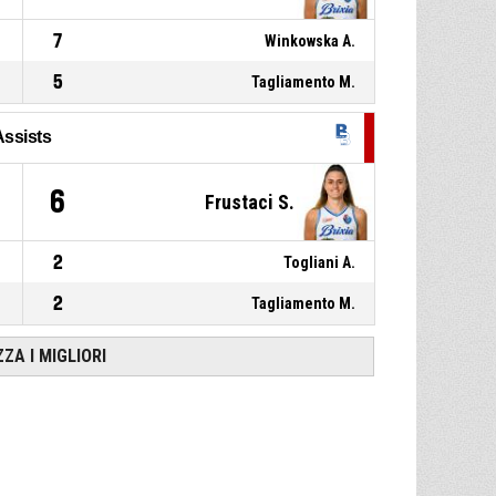
P4
00:27
25, Winkowska A.
, Stoppata
7
Winkowska A.
5
Tagliamento M.
Assists
6
Frustaci S.
2
Togliani A.
2
Tagliamento M.
ZZA I MIGLIORI