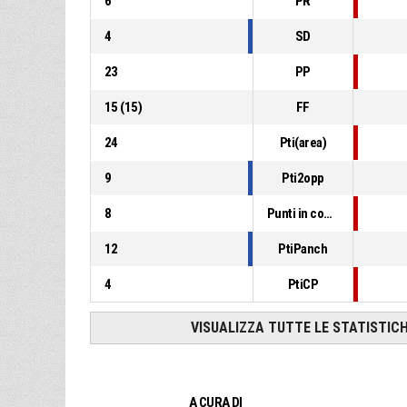
6
PR
4
SD
23
PP
15
(
15
)
FF
24
Pti(area)
9
Pti2opp
8
Punti in contropiede
12
PtiPanch
4
PtiCP
VISUALIZZA TUTTE LE STATISTIC
A CURA DI