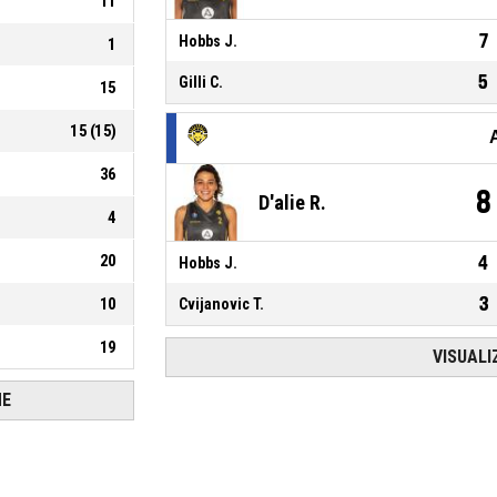
11
7
Hobbs J.
1
5
Gilli C.
15
15
(
15
)
36
8
D'alie R.
4
20
4
Hobbs J.
3
10
Cvijanovic T.
19
VISUALI
HE