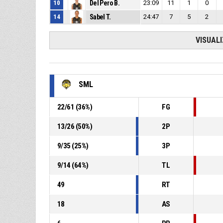
10
Del Pero B.
23:09
11
1
0
14
Sabel T.
24:47
7
5
2
VISUAL
SML
22
/
61
(
36
%)
FG
13
/
26
(
50
%)
2P
9
/
35
(
25
%)
3P
9
/
14
(
64
%)
TL
49
RT
18
AS