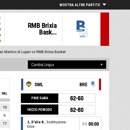
MOSTRA ALTRE PARTITE
RMB Brixia
Bask...
n Martino di Lupari vs RMB Brixia Basket
SML
BRE
VAL
62-60
FINE GARA
10
62-60
INIZIO PERIODO
6
2, D'alie R.
, Sostituzione -
17
P4
00:00
Esce