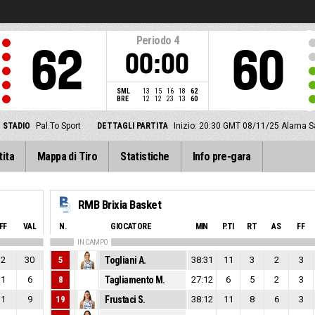
Periodo
4
62
60
00:00
SML
13
15
16
18
62
BRE
12
12
23
13
60
STADIO
Pal.To Sport
DETTAGLI PARTITA
Inizio: 20:30 GMT 08/11/25
Alama Sa
tita
Mappa di Tiro
Statistiche
Info pre-gara
RMB Brixia Basket
FF
VAL
N.
GIOCATORE
MIN
P.TI
RT
AS
FF
IN CAMPO
2
30
5
Togliani A.
38:31
11
3
2
3
1
6
8
Tagliamento M.
27:12
6
5
2
3
1
9
19
Frustaci S.
38:12
11
8
6
3