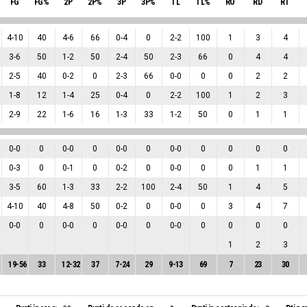
FG
FG%
2P
2P%
3P
3P%
TL
TL%
RO
RD
RT
4
-
10
40
4
-
6
66
0
-
4
0
2
-
2
100
1
3
4
3
-
6
50
1
-
2
50
2
-
4
50
2
-
3
66
0
4
4
2
-
5
40
0
-
2
0
2
-
3
66
0
-
0
0
0
2
2
1
-
8
12
1
-
4
25
0
-
4
0
2
-
2
100
1
2
3
2
-
9
22
1
-
6
16
1
-
3
33
1
-
2
50
0
1
1
0
-
0
0
0
-
0
0
0
-
0
0
0
-
0
0
0
0
0
0
-
3
0
0
-
1
0
0
-
2
0
0
-
0
0
0
1
1
3
-
5
60
1
-
3
33
2
-
2
100
2
-
4
50
1
4
5
4
-
10
40
4
-
8
50
0
-
2
0
0
-
0
0
3
4
7
0
-
0
0
0
-
0
0
0
-
0
0
0
-
0
0
0
0
0
1
2
3
19
-
56
33
12
-
32
37
7
-
24
29
9
-
13
69
7
23
30