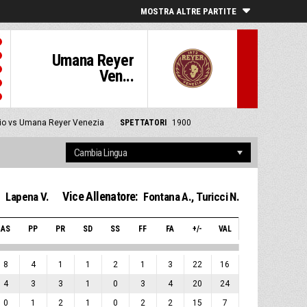
MOSTRA ALTRE PARTITE
Umana Reyer
Ven...
io vs Umana Reyer Venezia
SPETTATORI
1900
Vice Allenatore:
Lapena V.
Fontana A.
,
Turicci N.
AS
PP
PR
SD
SS
FF
FA
+/-
VAL
8
4
1
1
2
1
3
22
16
4
3
3
1
0
3
4
20
24
0
1
2
1
0
2
2
15
7