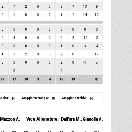
2
4
2
0
0
3
4
13
9
2
1
0
0
2
1
4
14
10
0
0
0
0
0
0
0
0
0
2
3
0
0
0
0
2
-10
-2
0
0
0
0
0
1
0
-4
-4
1
1
2
0
0
2
0
1
17
0
0
0
0
0
2
0
-1
5
0
0
19
17
10
3
4
15
19
85
nchina:
Maggior vantaggio:
Maggior parziale:
14
18
14
Vice Allenatore:
Mazzon A.
Dall'ora M.
,
Gianolla A.