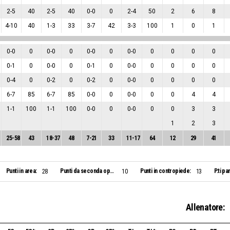
2
-
5
40
2
-
5
40
0
-
0
0
2
-
4
50
2
6
8
4
-
10
40
1
-
3
33
3
-
7
42
3
-
3
100
1
0
1
0
-
0
0
0
-
0
0
0
-
0
0
0
-
0
0
0
0
0
0
-
1
0
0
-
0
0
0
-
1
0
0
-
0
0
0
0
0
0
-
4
0
0
-
2
0
0
-
2
0
0
-
0
0
0
0
0
6
-
7
85
6
-
7
85
0
-
0
0
0
-
0
0
0
4
4
1
-
1
100
1
-
1
100
0
-
0
0
0
-
0
0
0
3
3
1
2
3
25
-
58
43
18
-
37
48
7
-
21
33
11
-
17
64
12
29
41
Punti in area:
Punti da seconda opportunità:
Punti in contropiede:
P.ti pa
28
10
13
Allenatore: