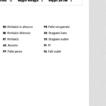
nchina:
Maggior vantaggio:
Maggior parziale:
18
6
6
RO
PR
: Rimbalzi in attacco
: Palle recuperate
RD
SD
: Rimbalzi difensivi
: Stoppate Date
RT
SS
: Rimbalzi
: Stoppate subite
AS
FF
: Assists
: FF
PP
FA
: Palle perse
: Falli subiti