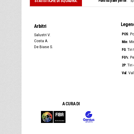
STATISTICHE DI SQUADRA:
Punti da palle perse:
10
Legen
Arbitri
POS
: P
Salustri V.
Costa A.
Min
: Mi
De Biase S.
FG
: Tir
FG%
: P
2P
: Tir
Val
: Va
A CURA DI