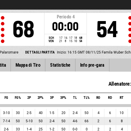
Periodo
4
68
54
00:00
SCH
17
16
17
18
68
VEN
21
8
15
10
54
Palaromare
DETTAGLI PARTITA
Inizio: 16:15 GMT 08/11/25
Famila Wuber Sch
tita
Mappa di Tiro
Statistiche
Info pre-gara
Allenatore:
FG
FG%
2P
2P%
3P
3P%
TL
TL%
RO
RD
RT
3
-
10
30
2
-
5
40
1
-
5
20
2
-
4
50
4
6
10
7
-
14
50
5
-
10
50
2
-
4
50
4
-
6
66
2
6
8
2
-
6
33
1
-
4
25
1
-
2
50
0
-
0
0
2
2
4