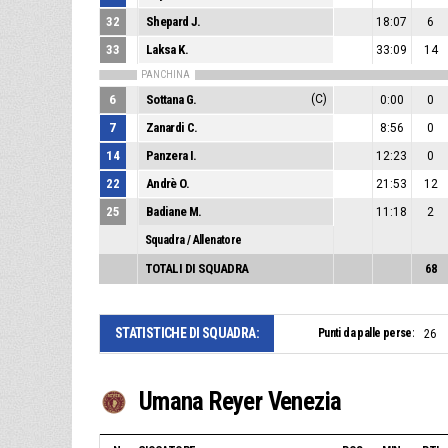
32
Shepard J.
18:07
6
33
Laksa K.
33:09
14
PANCHINA
6
Sottana G.
(C)
0:00
0
7
Zanardi C.
8:56
0
14
Panzera I.
12:23
0
22
Andrè O.
21:53
12
25
Badiane M.
11:18
2
Squadra / Allenatore
TOTALI DI SQUADRA
68
STATISTICHE DI SQUADRA:
Punti da palle perse:
26
Umana Reyer Venezia