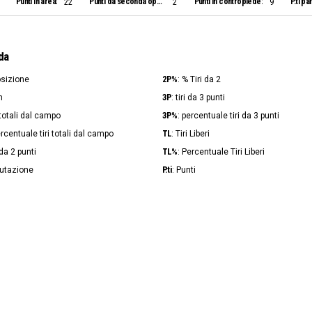
Punti in area:
Punti da seconda opportunità:
Punti in contropiede:
P.ti pa
22
2
9
da
2P%
osizione
: % Tiri da 2
3P
n
: tiri da 3 punti
3P%
i totali dal campo
: percentuale tiri da 3 punti
TL
ercentuale tiri totali dal campo
: Tiri Liberi
TL%
i da 2 punti
: Percentuale Tiri Liberi
P.ti
lutazione
: Punti