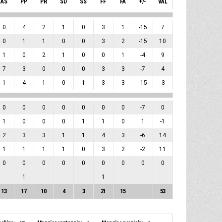
AS
PP
PR
SD
SS
FF
FA
+/-
VAL
0
4
2
1
0
3
1
-15
7
0
1
1
0
0
3
2
-15
10
1
0
2
1
0
0
1
-4
9
7
3
0
0
0
3
3
-7
4
1
4
1
0
1
3
3
-15
-3
0
0
0
0
0
0
0
-7
0
1
0
0
0
1
1
0
1
-1
2
3
3
1
1
4
3
-6
14
1
1
1
1
0
3
2
-2
11
0
0
0
0
0
0
0
0
0
1
1
13
17
10
4
3
21
15
53