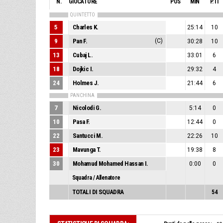
N.
GIOCATORE
POS
MIN
P.TI
QUINTETTO
5
Charles K.
25:14
10
9
Pan F.
(C)
30:28
10
13
Cubaj L.
33:01
6
18
Dojkic I.
29:32
4
24
Holmes J.
21:44
6
PANCHINA
7
Nicolodi G.
5:14
0
10
Pasa F.
12:44
0
22
Santucci M.
22:26
10
23
Mavunga T.
19:38
8
30
Mohamud Mohamed Hassan I.
0:00
0
Squadra / Allenatore
TOTALI DI SQUADRA
54