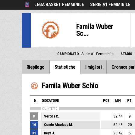
LEGA BASKET FEMMINILE
SERIE A1 FEMMINILE
Famila Wuber
Sc...
CAMPIONATO
Serie A1 Femminile
STADIO
Riepilogo
Statistiche
I migliori
Cronaca par
Famila Wuber Schio
N.
GIOCATORE
POS
MIN
P.TI
QUINTETTO
8
Verona C.
32:44
9
10
Conde Alcolado M.
32:48
20
31
Keys J.
28:42
5