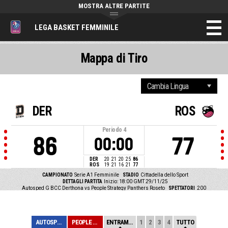
MOSTRA ALTRE PARTITE
LEGA BASKET FEMMINILE
Mappa di Tiro
DER
ROS
Periodo
4
86
77
00:00
DER
20
21
20
25
86
ROS
19
21
16
21
77
CAMPIONATO
Serie A1 Femminile
STADIO
Cittadella dello Sport
DETTAGLI PARTITA
Inizio: 18:00 GMT 29/11/25
Autosped G BCC Derthona vs People Strategy Panthers Roseto
SPETTATORI
200
AUTOSPED G BCC ...
PEOPLE STRATEGY...
ENTRAMBE
1
2
3
4
TUTTO