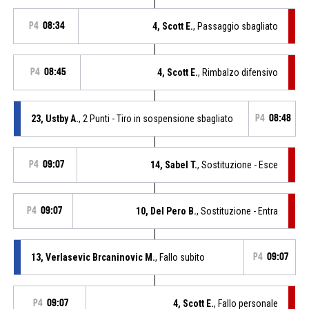
P4
08:34
4, Scott E.
, Passaggio sbagliato
P4
08:45
4, Scott E.
, Rimbalzo difensivo
23, Ustby A.
, 2 Punti - Tiro in sospensione sbagliato
P4
08:48
P4
09:07
14, Sabel T.
, Sostituzione - Esce
P4
09:07
10, Del Pero B.
, Sostituzione - Entra
13, Verlasevic Brcaninovic M.
, Fallo subito
P4
09:07
P4
09:07
4, Scott E.
, Fallo personale