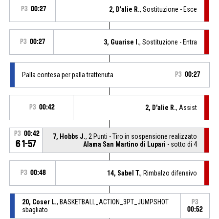
P3
00:27
2, D'alie R.
, Sostituzione - Esce
P3
00:27
3, Guarise I.
, Sostituzione - Entra
Palla contesa per palla trattenuta
P3
00:27
P3
00:42
2, D'alie R.
, Assist
P3
00:42
7, Hobbs J.
, 2 Punti - Tiro in sospensione realizzato
61-57
Alama San Martino di Lupari
- sotto di 4
P3
00:48
14, Sabel T.
, Rimbalzo difensivo
20, Coser L.
, BASKETBALL_ACTION_3PT_JUMPSHOT
P3
sbagliato
00:52