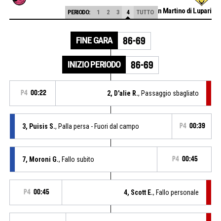
Alama San Martino di Lupari
PERIODO:
1
2
3
4
TUTTO
FINE GARA
86-69
INIZIO PERIODO
86-69
P4
00:22
2, D'alie R.
, Passaggio sbagliato
3, Puisis S.
, Palla persa - Fuori dal campo
P4
00:39
7, Moroni G.
, Fallo subito
P4
00:45
P4
00:45
4, Scott E.
, Fallo personale