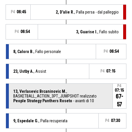
P4
06:45
2, D'alie R.
, Palla persa - dal palleggio
P4
06:54
3, Guarise I.
, Fallo subito
8, Caloro B.
, Fallo personale
P4
06:54
23, Ustby A.
, Assist
P4
07:15
P4
07:15
13, Verlasevic Brcaninovic M.
,
67-
BASKETBALL_ACTION_3PT_JUMPSHOT realizzato
People Strategy Panthers Roseto
- avanti di 10
57
9, Espedale G.
, Palla recuperata
P4
07:30