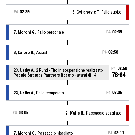
P4
02:39
5, Cvijanovic T.
, Fallo subito
7, Moroni G.
, Fallo personale
P4
02:39
8, Caloro B.
, Assist
P4
02:58
P4
02:58
23, Ustby A.
, 2 Punti - Tiro in sospensione realizzato
78-64
People Strategy Panthers Roseto
- avanti di 14
23, Ustby A.
, Palla recuperata
P4
03:05
P4
03:05
2, D'alie R.
, Passaggio sbagliato
7, Moroni G.
, Passaggio sbagliato
P4
03:11