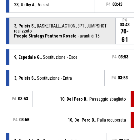
23, Ustby A.
, Assist
P4
03:43
P4
03:43
3, Puisis S.
, BASKETBALL_ACTION_3PT_JUMPSHOT
76-
realizzato
People Strategy Panthers Roseto
- avanti di 15
61
9, Espedale G.
, Sostituzione - Esce
P4
03:53
3, Puisis S.
, Sostituzione - Entra
P4
03:53
P4
03:53
10, Del Pero B.
, Passaggio sbagliato
P4
03:56
10, Del Pero B.
, Palla recuperata