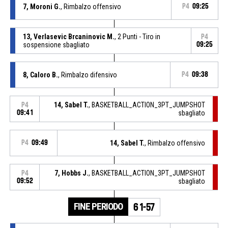
7, Moroni G.
, Rimbalzo offensivo
P4
09:25
13, Verlasevic Brcaninovic M.
, 2 Punti - Tiro in
P4
sospensione sbagliato
09:25
8, Caloro B.
, Rimbalzo difensivo
P4
09:38
14, Sabel T.
, BASKETBALL_ACTION_3PT_JUMPSHOT
P4
09:41
sbagliato
P4
09:49
14, Sabel T.
, Rimbalzo offensivo
7, Hobbs J.
, BASKETBALL_ACTION_3PT_JUMPSHOT
P4
09:52
sbagliato
FINE PERIODO
61-57