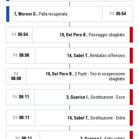
7, Moroni G.
, Palla recuperata
P4
05:54
P4
05:54
10, Del Pero B.
, Passaggio sbagliato
P4
06:06
14, Sabel T.
, Rimbalzo offensivo
10, Del Pero B.
, 2 Punti - Tiro in sospensione
P4
06:08
sbagliato
P4
06:11
3, Guarise I.
, Sostituzione - Esce
P4
06:11
14, Sabel T.
, Sostituzione - Entra
P4
06:11
3, Guarise I.
, Fallo subito