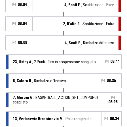
P4
08:04
4, Scott E.
, Sostituzione - Esce
P4
08:04
2, D'alie R.
, Sostituzione - Entra
P4
08:08
4, Scott E.
, Rimbalzo difensivo
23, Ustby A.
, 2 Punti - Tiro in sospensione sbagliato
P4
08:11
8, Caloro B.
, Rimbalzo offensivo
P4
08:25
7, Moroni G.
, BASKETBALL_ACTION_3PT_JUMPSHOT
P4
sbagliato
08:28
13, Verlasevic Brcaninovic M.
, Palla recuperata
P4
08:34