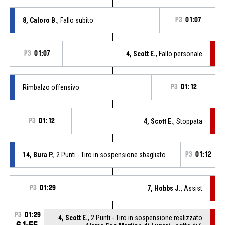
8, Caloro B.
, Fallo subito
P3
01:07
P3
01:07
4, Scott E.
, Fallo personale
Rimbalzo offensivo
P3
01:12
P3
01:12
4, Scott E.
, Stoppata
14, Bura P.
, 2 Punti - Tiro in sospensione sbagliato
P3
01:12
P3
01:29
7, Hobbs J.
, Assist
P3
01:29
4, Scott E.
, 2 Punti - Tiro in sospensione realizzato