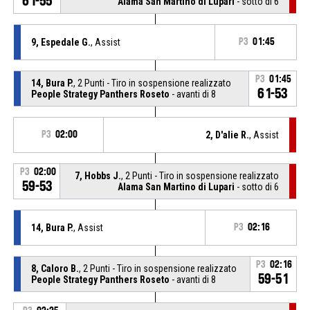
61-55
Alama San Martino di Lupari
- sotto di 6
9, Espedale G.
, Assist
P3
01:45
P3
01:45
14, Bura P.
, 2 Punti - Tiro in sospensione realizzato
61-53
People Strategy Panthers Roseto
- avanti di 8
P3
02:00
2, D'alie R.
, Assist
P3
02:00
7, Hobbs J.
, 2 Punti - Tiro in sospensione realizzato
59-53
Alama San Martino di Lupari
- sotto di 6
14, Bura P.
, Assist
P3
02:16
P3
02:16
8, Caloro B.
, 2 Punti - Tiro in sospensione realizzato
59-51
People Strategy Panthers Roseto
- avanti di 8