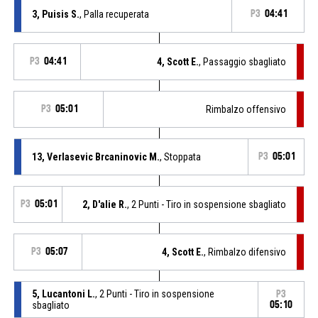
3, Puisis S.
, Palla recuperata
P3
04:41
P3
04:41
4, Scott E.
, Passaggio sbagliato
P3
05:01
Rimbalzo offensivo
13, Verlasevic Brcaninovic M.
, Stoppata
P3
05:01
P3
05:01
2, D'alie R.
, 2 Punti - Tiro in sospensione sbagliato
P3
05:07
4, Scott E.
, Rimbalzo difensivo
5, Lucantoni L.
, 2 Punti - Tiro in sospensione
P3
sbagliato
05:10