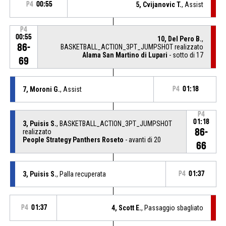
P4
00:55
5, Cvijanovic T.
, Assist
P4
00:55
10, Del Pero B.
,
86-
BASKETBALL_ACTION_3PT_JUMPSHOT realizzato
Alama San Martino di Lupari
- sotto di 17
69
7, Moroni G.
, Assist
P4
01:18
P4
01:18
3, Puisis S.
, BASKETBALL_ACTION_3PT_JUMPSHOT
86-
realizzato
People Strategy Panthers Roseto
- avanti di 20
66
3, Puisis S.
, Palla recuperata
P4
01:37
P4
01:37
4, Scott E.
, Passaggio sbagliato