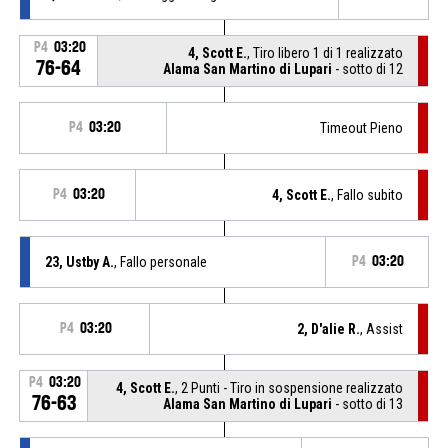
P4
03:20
4, Scott E.
, Tiro libero 1 di 1 realizzato
76-64
Alama San Martino di Lupari
- sotto di 12
P4
03:20
Timeout Pieno
P4
03:20
4, Scott E.
, Fallo subito
23, Ustby A.
, Fallo personale
P4
03:20
P4
03:20
2, D'alie R.
, Assist
P4
03:20
4, Scott E.
, 2 Punti - Tiro in sospensione realizzato
76-63
Alama San Martino di Lupari
- sotto di 13