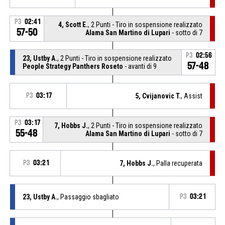
P3
02:41
4, Scott E.
, 2 Punti - Tiro in sospensione realizzato
57-50
Alama San Martino di Lupari
- sotto di 7
P3
02:56
23, Ustby A.
, 2 Punti - Tiro in sospensione realizzato
57-48
People Strategy Panthers Roseto
- avanti di 9
P3
03:17
5, Cvijanovic T.
, Assist
P3
03:17
7, Hobbs J.
, 2 Punti - Tiro in sospensione realizzato
55-48
Alama San Martino di Lupari
- sotto di 7
P3
03:21
7, Hobbs J.
, Palla recuperata
23, Ustby A.
, Passaggio sbagliato
P3
03:21