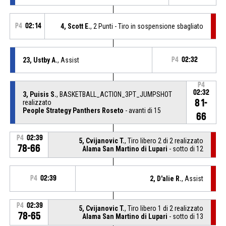
P4
02:14
4, Scott E.
, 2 Punti - Tiro in sospensione sbagliato
23, Ustby A.
, Assist
P4
02:32
P4
02:32
3, Puisis S.
, BASKETBALL_ACTION_3PT_JUMPSHOT
81-
realizzato
People Strategy Panthers Roseto
- avanti di 15
66
P4
02:39
5, Cvijanovic T.
, Tiro libero 2 di 2 realizzato
78-66
Alama San Martino di Lupari
- sotto di 12
P4
02:39
2, D'alie R.
, Assist
P4
02:39
5, Cvijanovic T.
, Tiro libero 1 di 2 realizzato
78-65
Alama San Martino di Lupari
- sotto di 13