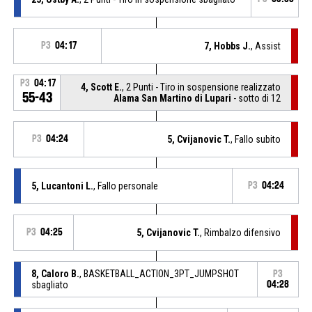
P3
04:17
7, Hobbs J.
, Assist
P3
04:17
4, Scott E.
, 2 Punti - Tiro in sospensione realizzato
55-43
Alama San Martino di Lupari
- sotto di 12
P3
04:24
5, Cvijanovic T.
, Fallo subito
5, Lucantoni L.
, Fallo personale
P3
04:24
P3
04:25
5, Cvijanovic T.
, Rimbalzo difensivo
8, Caloro B.
, BASKETBALL_ACTION_3PT_JUMPSHOT
P3
sbagliato
04:28