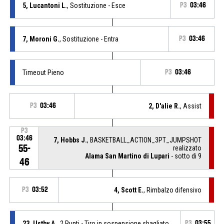
5, Lucantoni L.
, Sostituzione - Esce
P3
03:46
7, Moroni G.
, Sostituzione - Entra
P3
03:46
Timeout Pieno
P3
03:46
P3
03:46
2, D'alie R.
, Assist
P3
03:46
7, Hobbs J.
, BASKETBALL_ACTION_3PT_JUMPSHOT
55-
realizzato
Alama San Martino di Lupari
- sotto di 9
46
P3
03:52
4, Scott E.
, Rimbalzo difensivo
23, Ustby A.
, 2 Punti - Tiro in sospensione sbagliato
P3
03:55