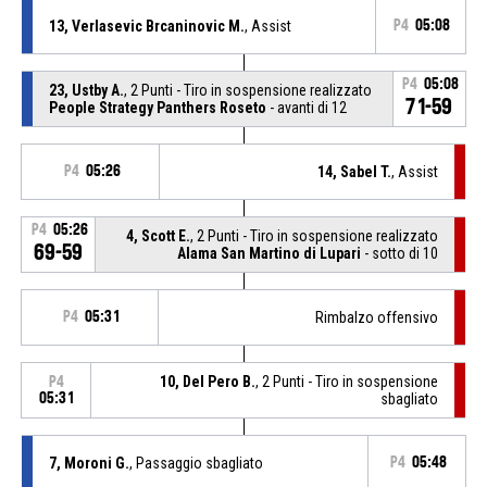
13, Verlasevic Brcaninovic M.
, Assist
P4
05:08
P4
05:08
23, Ustby A.
, 2 Punti - Tiro in sospensione realizzato
71-59
People Strategy Panthers Roseto
- avanti di 12
P4
05:26
14, Sabel T.
, Assist
P4
05:26
4, Scott E.
, 2 Punti - Tiro in sospensione realizzato
69-59
Alama San Martino di Lupari
- sotto di 10
P4
05:31
Rimbalzo offensivo
10, Del Pero B.
, 2 Punti - Tiro in sospensione
P4
05:31
sbagliato
7, Moroni G.
, Passaggio sbagliato
P4
05:48