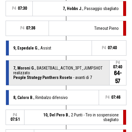
P4
07:30
7, Hobbs J.
, Passaggio sbagliato
P4
07:36
Timeout Pieno
9, Espedale G.
, Assist
P4
07:40
P4
07:40
7, Moroni G.
, BASKETBALL_ACTION_3PT_JUMPSHOT
64-
realizzato
People Strategy Panthers Roseto
- avanti di 7
57
8, Caloro B.
, Rimbalzo difensivo
P4
07:46
10, Del Pero B.
, 2 Punti - Tiro in sospensione
P4
07:51
sbagliato