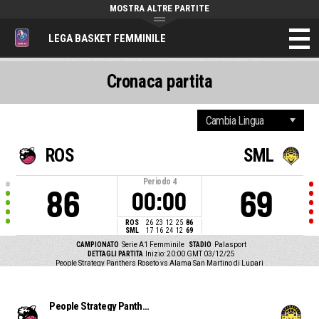
MOSTRA ALTRE PARTITE
LEGA BASKET FEMMINILE
Cronaca partita
ROS
SML
Periodo
4
86
69
00:00
ROS
26
23
12
25
86
SML
17
16
24
12
69
CAMPIONATO
Serie A1 Femminile
STADIO
Palasport
DETTAGLI PARTITA
Inizio: 20:00 GMT 03/12/25
People Strategy Panthers Roseto vs Alama San Martino di Lupari
People Strategy Panthers Roseto