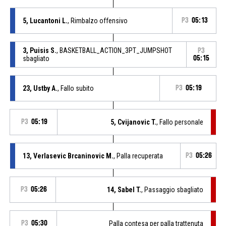
5, Lucantoni L.
, Rimbalzo offensivo
P3
05:13
3, Puisis S.
, BASKETBALL_ACTION_3PT_JUMPSHOT
P3
sbagliato
05:15
23, Ustby A.
, Fallo subito
P3
05:19
P3
05:19
5, Cvijanovic T.
, Fallo personale
13, Verlasevic Brcaninovic M.
, Palla recuperata
P3
05:26
P3
05:26
14, Sabel T.
, Passaggio sbagliato
P3
05:30
Palla contesa per palla trattenuta