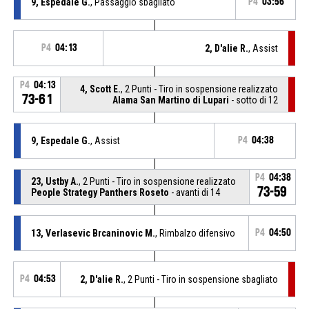
9, Espedale G.
, Passaggio sbagliato
P4
03:56
P4
04:13
2, D'alie R.
, Assist
P4
04:13
4, Scott E.
, 2 Punti - Tiro in sospensione realizzato
73-61
Alama San Martino di Lupari
- sotto di 12
9, Espedale G.
, Assist
P4
04:38
P4
04:38
23, Ustby A.
, 2 Punti - Tiro in sospensione realizzato
73-59
People Strategy Panthers Roseto
- avanti di 14
13, Verlasevic Brcaninovic M.
, Rimbalzo difensivo
P4
04:50
P4
04:53
2, D'alie R.
, 2 Punti - Tiro in sospensione sbagliato