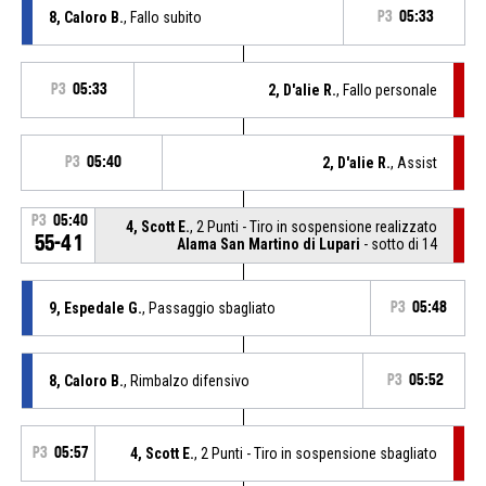
8, Caloro B.
, Fallo subito
P3
05:33
P3
05:33
2, D'alie R.
, Fallo personale
P3
05:40
2, D'alie R.
, Assist
P3
05:40
4, Scott E.
, 2 Punti - Tiro in sospensione realizzato
55-41
Alama San Martino di Lupari
- sotto di 14
9, Espedale G.
, Passaggio sbagliato
P3
05:48
8, Caloro B.
, Rimbalzo difensivo
P3
05:52
P3
05:57
4, Scott E.
, 2 Punti - Tiro in sospensione sbagliato