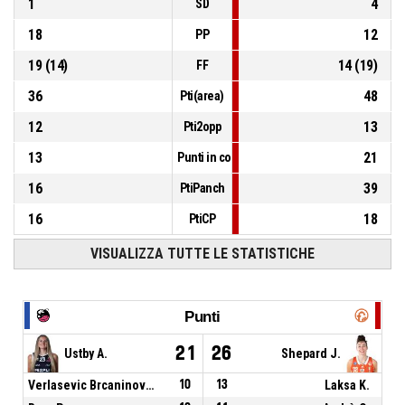
1
4
SD
18
12
PP
19
(
14
)
14
(
19
)
FF
36
48
Pti(area)
12
13
Pti2opp
13
21
Punti in contropiede
16
39
PtiPanch
16
18
PtiCP
VISUALIZZA TUTTE LE STATISTICHE
Punti
21
26
Ustby A.
Shepard J.
Verlasevic Brcaninovic M.
10
13
Laksa K.