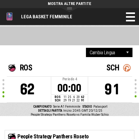
MOSTRA ALTRE PARTITE
LEGA BASKET FEMMINILE
ROS
SCH
Periodo
4
62
91
00:00
ROS
11
25
6
20
62
SCH
29
19
21
22
91
CAMPIONATO
Serie A1 Femminile
STADIO
Palasport
DETTAGLI PARTITA
Inizio: 20:45 GMT 20/12/25
People Strategy Panthers Roseto vs Famila Wuber Schio
People Strategy Panthers Roseto