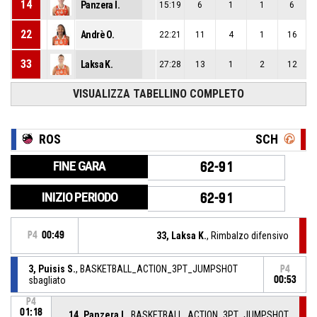
14
Panzera I.
15:19
6
1
1
6
22
Andrè O.
22:21
11
4
1
16
33
Laksa K.
27:28
13
1
2
12
VISUALIZZA TABELLINO COMPLETO
ROS
SCH
FINE GARA
62-91
INIZIO PERIODO
62-91
P4
00:49
33, Laksa K.
, Rimbalzo difensivo
3, Puisis S.
, BASKETBALL_ACTION_3PT_JUMPSHOT
P4
sbagliato
00:53
P4
01:18
14, Panzera I.
, BASKETBALL_ACTION_3PT_JUMPSHOT