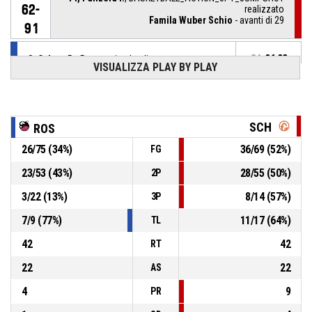
62-
realizzato
Famila Wuber Schio
- avanti di 29
91
8, Caloro B.
, Passaggio sbagliato
P4
01:23
VISUALIZZA PLAY BY PLAY
23, Ustby A.
, Rimbalzo offensivo
P4
01:28
SCH
ROS
13, Verlasevic Brcaninovic M.
,
P4
BASKETBALL_ACTION_3PT_JUMPSHOT sbagliato
01:33
26
/
75
(
34
%)
36
/
69
(
52
%)
FG
23
/
53
(
43
%)
28
/
55
(
50
%)
2P
5, Lucantoni L.
, Rimbalzo difensivo
P4
01:41
3
/
22
(
13
%)
8
/
14
(
57
%)
3P
10, Conde Alcolado M.
,
P4
7
/
9
(
77
%)
11
/
17
(
64
%)
01:44
BASKETBALL_ACTION_3PT_JUMPSHOT sbagliato
TL
42
42
RT
22
22
AS
4
9
PR