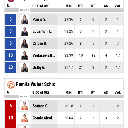
N.
GIOCATORE
MIN
P.TI
RT
AS
VAL
IN CAMPO
3
Puisis S.
29:36
6
0
3
1
5
Lucantoni L.
13:25
0
1
3
1
8
Caloro B.
29:26
9
5
3
7
13
Verlasevic Brcaninovic M.
32:39
10
12
4
17
23
Ustby A.
31:17
21
8
3
17
Famila Wuber Schio
N.
GIOCATORE
MIN
P.TI
RT
AS
VAL
IN CAMPO
6
Sottana G.
10:18
2
1
1
2
10
Conde Alcolado M.
20:04
2
1
3
2