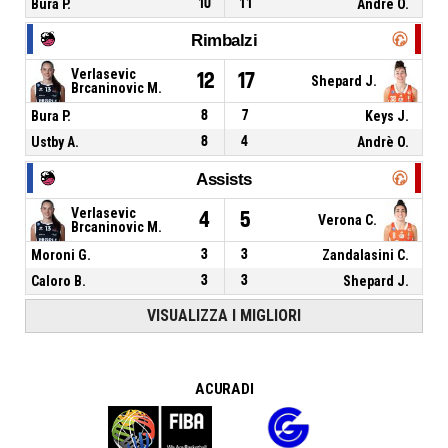
Bura P.
10
11
Andrè O.
Rimbalzi
Verlasevic
12
17
Shepard J.
Brcaninovic M.
Bura P.
8
7
Keys J.
Ustby A.
8
4
Andrè O.
Assists
Verlasevic
4
5
Verona C.
Brcaninovic M.
Moroni G.
3
3
Zandalasini C.
Caloro B.
3
3
Shepard J.
VISUALIZZA I MIGLIORI
A CURA DI