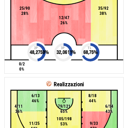
25/90
35/92
28%
38%
12/47
26%
2P
3P
TL
48,2759
%
32,0611
%
68,75
%
0/2
0%
Realizzazioni
6/13
8/18
46%
44%
4/11
79/121
6/14
36%
65%
43%
105/198
11/25
9/33
53%