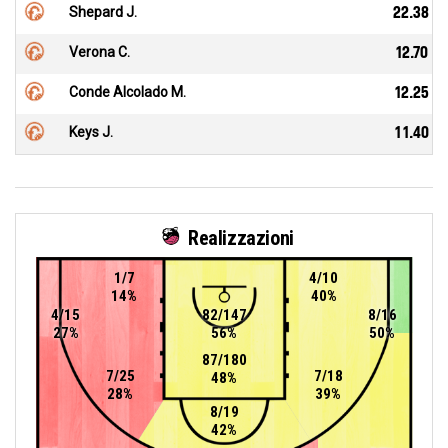
Shepard J.
22.38
Verona C.
12.70
Conde Alcolado M.
12.25
Keys J.
11.40
Realizzazioni
1/7
4/10
14%
40%
4/15
82/147
8/16
27%
56%
50%
87/180
7/25
7/18
48%
28%
39%
8/19
42%