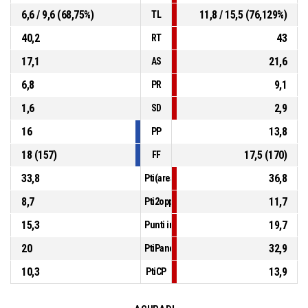
6,6 / 9,6 (68,75%)
11,8 / 15,5 (76,129%)
TL
40,2
43
RT
17,1
21,6
AS
6,8
9,1
PR
1,6
2,9
SD
16
13,8
PP
18 (157)
17,5 (170)
FF
33,8
36,8
Pti(area)
8,7
11,7
Pti2opp
15,3
19,7
Punti in contropiede
20
32,9
PtiPanch
10,3
13,9
PtiCP