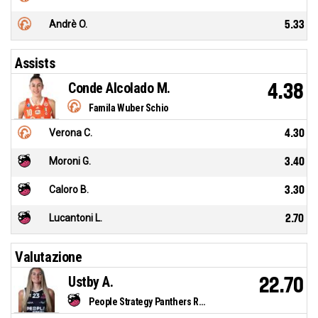
Andrè O.
5.33
Assists
Conde Alcolado M.
4.38
Famila Wuber Schio
Verona C.
4.30
Moroni G.
3.40
Caloro B.
3.30
Lucantoni L.
2.70
Valutazione
Ustby A.
22.70
People Strategy Panthers Roseto