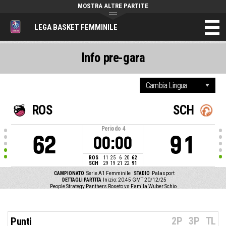
MOSTRA ALTRE PARTITE
LEGA BASKET FEMMINILE
Info pre-gara
ROS
SCH
Periodo
4
62
91
00:00
ROS
11
25
6
20
62
SCH
29
19
21
22
91
CAMPIONATO
Serie A1 Femminile
STADIO
Palasport
DETTAGLI PARTITA
Inizio: 20:45 GMT 20/12/25
People Strategy Panthers Roseto vs Famila Wuber Schio
2P
3P
TL
Punti