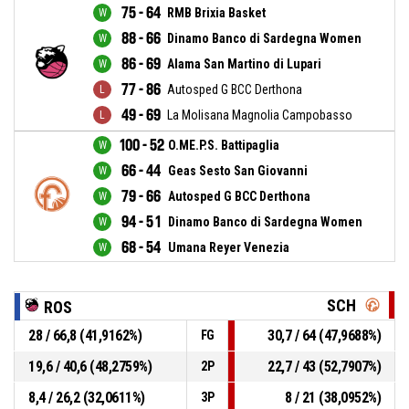
75 - 64
RMB Brixia Basket
88 - 66
Dinamo Banco di Sardegna Women
86 - 69
Alama San Martino di Lupari
77 - 86
Autosped G BCC Derthona
49 - 69
La Molisana Magnolia Campobasso
100 - 52
O.ME.P.S. Battipaglia
66 - 44
Geas Sesto San Giovanni
79 - 66
Autosped G BCC Derthona
94 - 51
Dinamo Banco di Sardegna Women
68 - 54
Umana Reyer Venezia
SCH
ROS
28 / 66,8 (41,9162%)
30,7 / 64 (47,9688%)
FG
19,6 / 40,6 (48,2759%)
22,7 / 43 (52,7907%)
2P
8,4 / 26,2 (32,0611%)
8 / 21 (38,0952%)
3P