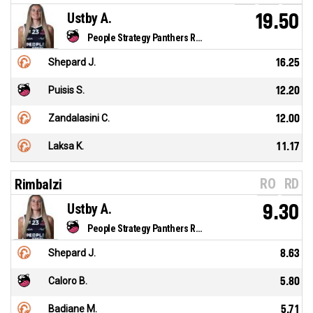
Ustby A.
19.50
People Strategy Panthers Roseto
Shepard J.
16.25
Puisis S.
12.20
Zandalasini C.
12.00
Laksa K.
11.17
RO
RD
Rimbalzi
Ustby A.
9.30
People Strategy Panthers Roseto
Shepard J.
8.63
Caloro B.
5.80
Badiane M.
5.71