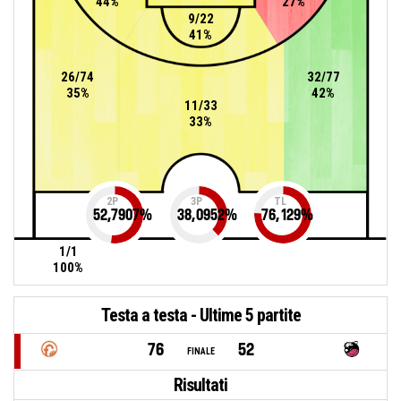
44%
27%
9/22
41%
26/74
32/77
35%
42%
11/33
33%
2P
3P
TL
52,7907
%
38,0952
%
76,129
%
1/1
100%
Testa a testa - Ultime 5 partite
76
52
FINALE
Risultati