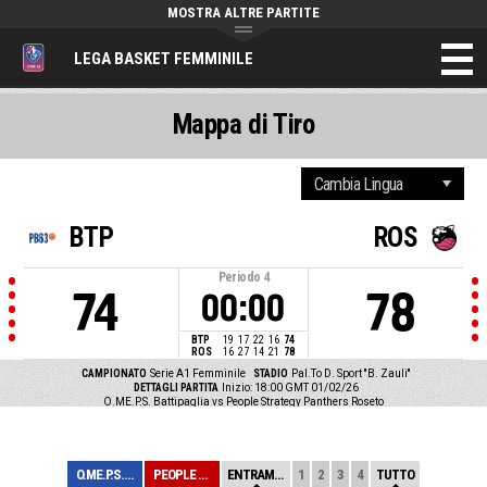
MOSTRA ALTRE PARTITE
LEGA BASKET FEMMINILE
Mappa di Tiro
BTP
ROS
Periodo
4
74
78
00:00
BTP
19
17
22
16
74
ROS
16
27
14
21
78
CAMPIONATO
Serie A1 Femminile
STADIO
Pal.To D. Sport ''B. Zauli''
DETTAGLI PARTITA
Inizio: 18:00 GMT 01/02/26
O.ME.P.S. Battipaglia vs People Strategy Panthers Roseto
O.ME.P.S. BATTI...
PEOPLE STRATEGY...
ENTRAMBE
1
2
3
4
TUTTO