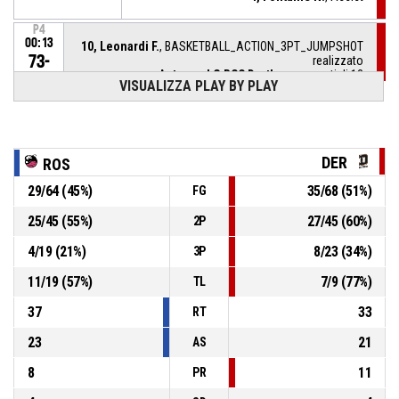
P4
00:13
10, Leonardi F.
, BASKETBALL_ACTION_3PT_JUMPSHOT
73-
realizzato
Autosped G BCC Derthona
- avanti di 12
85
VISUALIZZA PLAY BY PLAY
P4
00:28
23, Ustby A.
, 2 Punti - Tiro in sospensione realizzato
73-82
People Strategy Panthers Roseto
- sotto di 9
DER
ROS
P4
00:41
11, Fondren C.
, Assist
29
/
64
(
45
%)
35
/
68
(
51
%)
FG
P4
3, Kunaiyi-Akpanah P.
,
25
/
45
(
55
%)
27
/
45
(
60
%)
2P
00:41
BASKETBALL_ACTION_2PT_FLOATINGJUMPSHOT
71-
realizzato
4
/
19
(
21
%)
8
/
23
(
34
%)
3P
Autosped G BCC Derthona
- avanti di 11
82
11
/
19
(
57
%)
7
/
9
(
77
%)
TL
P4
00:48
3, Kunaiyi-Akpanah P.
, Palla recuperata
37
33
RT
23
21
AS
8
11
PR