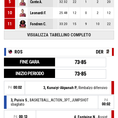
5
Conte A.
32:32
22
1
2
20
10
Leonardi F.
25:48
12
0
2
12
11
Fondren C.
33:20
15
9
10
22
VISUALIZZA TABELLINO COMPLETO
ROS
DER
FINE GARA
73-85
INIZIO PERIODO
73-85
P4
00:02
3, Kunaiyi-Akpanah P.
, Rimbalzo difensivo
3, Puisis S.
, BASKETBALL_ACTION_3PT_JUMPSHOT
P4
sbagliato
00:02
P4
00:13
4, Fontaine N.
, Assist