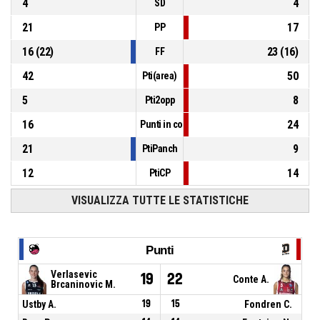
4
4
SD
21
17
PP
16
(
22
)
23
(
16
)
FF
42
50
Pti(area)
5
8
Pti2opp
16
24
Punti in contropiede
21
9
PtiPanch
12
14
PtiCP
VISUALIZZA TUTTE LE STATISTICHE
Punti
Verlasevic
19
22
Conte A.
Brcaninovic M.
Ustby A.
19
15
Fondren C.