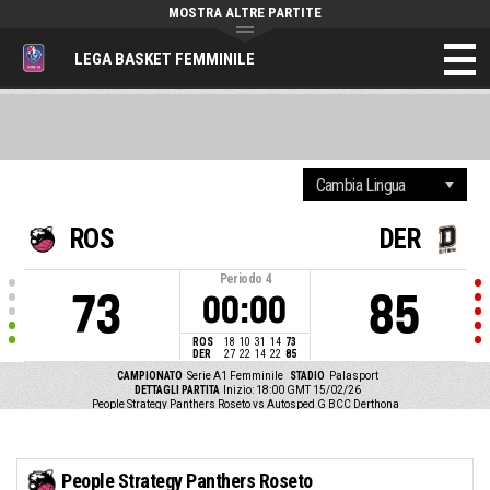
MOSTRA ALTRE PARTITE
LEGA BASKET FEMMINILE
ROS
DER
Periodo
4
73
85
00:00
ROS
18
10
31
14
73
DER
27
22
14
22
85
CAMPIONATO
Serie A1 Femminile
STADIO
Palasport
DETTAGLI PARTITA
Inizio: 18:00 GMT 15/02/26
People Strategy Panthers Roseto vs Autosped G BCC Derthona
People Strategy Panthers Roseto