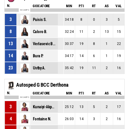
N.
GIOCATORE
MIN
P.TI
RT
AS
VAL
IN CAMPO
3
Puisis S.
34:18
8
0
3
5
8
Caloro B.
32:24
11
2
13
15
13
Verlasevic Brcaninovic M.
30:37
19
8
1
22
14
Bura P.
34:17
14
6
1
19
23
Ustby A.
35:42
19
11
2
16
Autosped G BCC Derthona
N.
GIOCATORE
MIN
P.TI
RT
AS
VAL
IN CAMPO
3
Kunaiyi-Akpanah P.
25:12
13
5
2
17
4
Fontaine N.
26:03
14
3
2
16