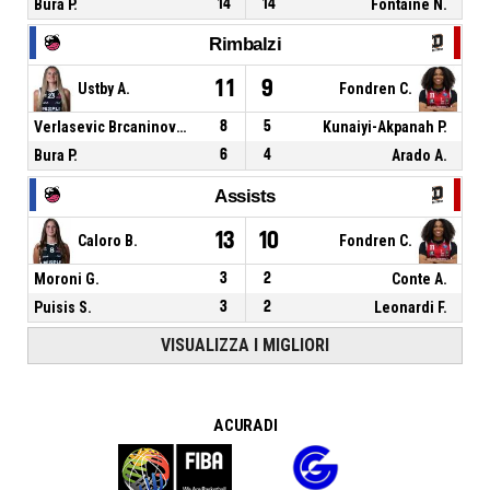
Bura P.
14
14
Fontaine N.
Rimbalzi
11
9
Ustby A.
Fondren C.
Verlasevic Brcaninovic M.
8
5
Kunaiyi-Akpanah P.
Bura P.
6
4
Arado A.
Assists
13
10
Caloro B.
Fondren C.
Moroni G.
3
2
Conte A.
Puisis S.
3
2
Leonardi F.
VISUALIZZA I MIGLIORI
A CURA DI